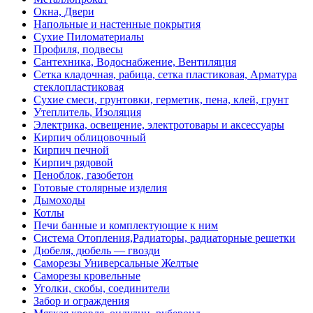
Окна, Двери
Напольные и настенные покрытия
Сухие Пиломатериалы
Профиля, подвесы
Сантехника, Водоснабжение, Вентиляция
Сетка кладочная, рабица, сетка пластиковая, Арматура
стеклопластиковая
Сухие смеси, грунтовки, герметик, пена, клей, грунт
Утеплитель, Изоляция
Электрика, освещение, электротовары и аксессуары
Кирпич облицовочный
Кирпич печной
Кирпич рядовой
Пеноблок, газобетон
Готовые столярные изделия
Дымоходы
Котлы
Печи банные и комплектующие к ним
Система Отопления,Радиаторы, радиаторные решетки
Дюбеля, дюбель — гвозди
Саморезы Универсальные Желтые
Саморезы кровельные
Уголки, скобы, соединители
Забор и ограждения