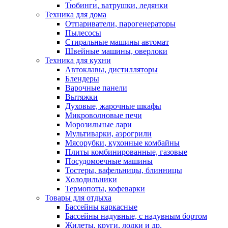
Тюбинги, ватрушки, ледянки
Техника для дома
Отпариватели, парогенераторы
Пылесосы
Стиральные машины автомат
Швейные машины, оверлоки
Техника для кухни
Автоклавы, дистилляторы
Блендеры
Варочные панели
Вытяжки
Духовые, жарочные шкафы
Микроволновые печи
Морозильные лари
Мультиварки, аэрогрили
Мясорубки, кухонные комбайны
Плиты комбинированные, газовые
Посудомоечные машины
Тостеры, вафельницы, блинницы
Холодильники
Термопоты, кофеварки
Товары для отдыха
Бассейны каркасные
Бассейны надувные, с надувным бортом
Жилеты, круги, лодки и др.