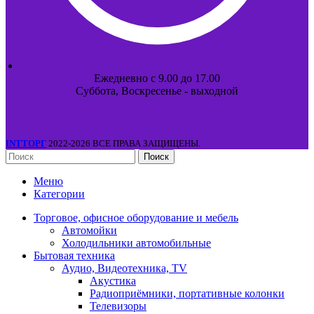
Ежедневно с 9.00 до 17.00
Суббота, Воскресенье - выходной
INTТОРГ
2022-2026 ВСЕ ПРАВА ЗАЩИЩЕНЫ.
Поиск
Меню
Категории
Торговое, офисное оборудование и мебель
Автомойки
Холодильники автомобильные
Бытовая техника
Аудио, Видеотехника, TV
Акустика
Радиоприёмники, портативные колонки
Телевизоры