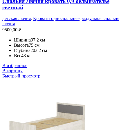
Спальня Лючия кровать 0,9 белый/ателье
светлый
детская лючия
,
Кровати односпальные
,
модульная спальня
лючия
9500,00
₽
Ширина
97.2 см
Высота
75 см
Глубина
203.2 см
Вес
48 кг
В избранное
В корзину
Быстрый просмотр