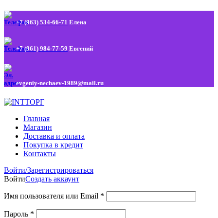
+7 (963) 534-66-71
Елена
+7 (961) 984-77-59
Евгений
evgeniy-nechaev-1989@mail.ru
Главная
Магазин
Доставка и оплата
Покупка в кредит
Контакты
Войти/Зарегистрироваться
Войти
Создать аккаунт
Имя пользователя или Email
*
Пароль
*