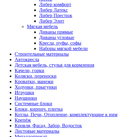
Либер комфорт
Либер Латекс
Либер Престиж
Либер Элит
Мягкая мебель
Диваны прямые
Диваны угловые
Кресла, пуфы, софы
Наборы мягкой мебели
Строительные материалы
Автокресла
Детская мебель, стулья для кормления
Качели, горки
Коляски. переноски
Кроватки, манежи
Ходунки, прыгунки
Игрушки
Наушники
Системные блоки
Блоки, кирпич. плитка
Котлы, Печи, Отопление, комплектующие к ним
Крепёж
Кровля, Фасад, Забор, Водосток
Листовые материалы
Металлопрокат