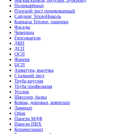
Мягкая кровля, ондулин, рубероид
Поликарбонат
Плоский лист оцинкованный
Сайдинг ТехноНиколь
Каркасы Теплиц, парники
Фасады
Черепица
Гипсокартон
ДВП
ДСП
ОСП
Фанера
ЦСП
Арматура, высечка
Стальной лист
Труба круглая
Труба профильная
Уголок
Швеллер, балка
Ковры, дорожки, ковролин
Ламинат
Обои
Панели МДФ
Панели ПВХ
Керамогранит