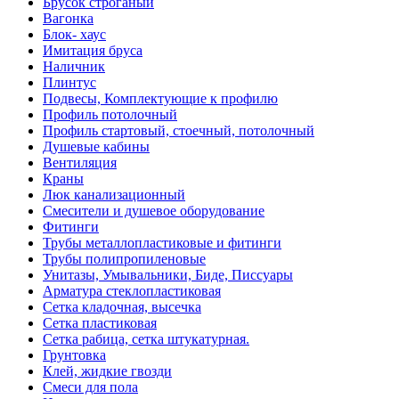
Брусок строганый
Вагонка
Блок- хаус
Имитация бруса
Наличник
Плинтус
Подвесы, Комплектующие к профилю
Профиль потолочный
Профиль стартовый, стоечный, потолочный
Душевые кабины
Вентиляция
Краны
Люк канализационный
Смесители и душевое оборудование
Фитинги
Трубы металлопластиковые и фитинги
Трубы полипропиленовые
Унитазы, Умывальники, Биде, Писсуары
Арматура стеклопластиковая
Сетка кладочная, высечка
Сетка пластиковая
Сетка рабица, сетка штукатурная.
Грунтовка
Клей, жидкие гвозди
Смеси для пола