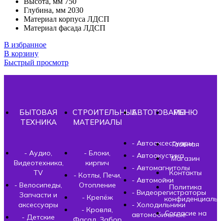
Высота, мм 750
Глубина, мм 2030
Материал корпуса ЛДСП
Материал фасада ЛДСП
В избранное
В корзину
Быстрый просмотр
БЫТОВАЯ
СТРОИТЕЛЬНЫЕ
АВТОТОВАРЫ
МЕНЮ
ТЕХНИКА
МАТЕРИАЛЫ
- Автоаксессуары
Главная
- Аудио,
- Блоки,
- Автоакустика
Магазин
Видеотехника,
кирпич
- Автомагнитолы
TV
Контакты
- Котлы, Печи,
- Автомойки
- Велосипеды,
Отопление
Политика
- Видеорегистраторы
Запчасти и
- Крепёж
конфиденциальн
аксессуары
- Холодильники
- Кровля,
Согласие на
автомобильные
- Детские
Фасад, Забор