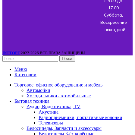
с 9.00 до
17.00
Суббота,
Воскресенье
- выходной
INTТОРГ
2022-2026 ВСЕ ПРАВА ЗАЩИЩЕНЫ.
Поиск
Меню
Категории
Торговое, офисное оборудование и мебель
Автомойки
Холодильники автомобильные
Бытовая техника
Аудио, Видеотехника, TV
Акустика
Радиоприёмники, портативные колонки
Телевизоры
Велосипеды, Запчасти и аксессуары
Велосипеды 3-ёх колёсные