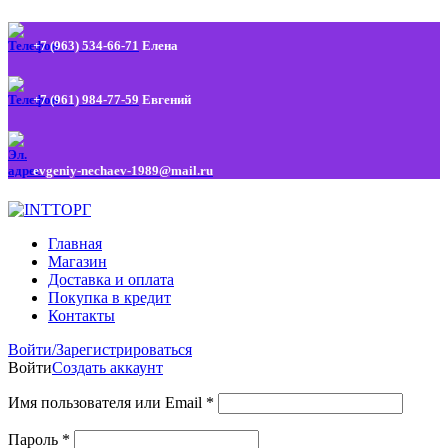
+7 (963) 534-66-71
Елена
+7 (961) 984-77-59
Евгений
evgeniy-nechaev-1989@mail.ru
Главная
Магазин
Доставка и оплата
Покупка в кредит
Контакты
Войти/Зарегистрироваться
Войти
Создать аккаунт
Имя пользователя или Email
*
Пароль
*