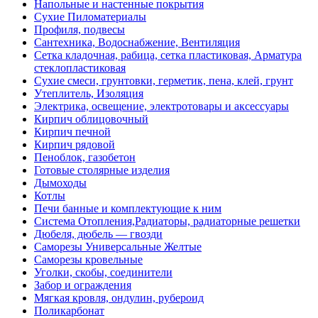
Напольные и настенные покрытия
Сухие Пиломатериалы
Профиля, подвесы
Сантехника, Водоснабжение, Вентиляция
Сетка кладочная, рабица, сетка пластиковая, Арматура
стеклопластиковая
Сухие смеси, грунтовки, герметик, пена, клей, грунт
Утеплитель, Изоляция
Электрика, освещение, электротовары и аксессуары
Кирпич облицовочный
Кирпич печной
Кирпич рядовой
Пеноблок, газобетон
Готовые столярные изделия
Дымоходы
Котлы
Печи банные и комплектующие к ним
Система Отопления,Радиаторы, радиаторные решетки
Дюбеля, дюбель — гвозди
Саморезы Универсальные Желтые
Саморезы кровельные
Уголки, скобы, соединители
Забор и ограждения
Мягкая кровля, ондулин, рубероид
Поликарбонат