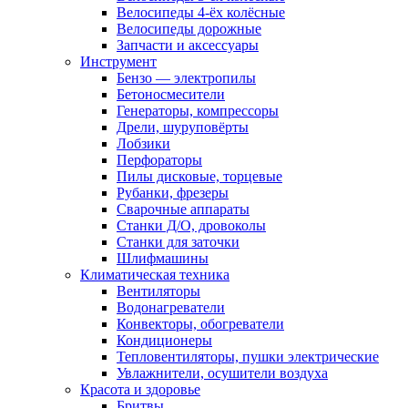
Велосипеды 4-ёх колёсные
Велосипеды дорожные
Запчасти и аксессуары
Инструмент
Бензо — электропилы
Бетоносмесители
Генераторы, компрессоры
Дрели, шуруповёрты
Лобзики
Перфораторы
Пилы дисковые, торцевые
Рубанки, фрезеры
Сварочные аппараты
Станки Д/О, дровоколы
Станки для заточки
Шлифмашины
Климатическая техника
Вентиляторы
Водонагреватели
Конвекторы, обогреватели
Кондиционеры
Тепловентиляторы, пушки электрические
Увлажнители, осушители воздуха
Красота и здоровье
Бритвы