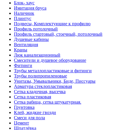
Блок- хаус
Имитация бруса
Наличник
Плинтус
Подвесы, Комплектующие к профилю
Профиль потолочный
Профиль стартовый, стоечный, потолочный
Душевые кабины
Вентиляция
Краны
Люк канализационный
Смесители и душевое оборудование
Фитинги
Трубы металлопластиковые и фитинги
Трубы полипропиленовые
Унитазы, Умывальники, Биде, Писсуары
Арматура стеклопластиковая
Сетка кладочная, высечка
Сетка пластиковая
Сетка рабица, сетка штукатурная.
Грунтовка
Клей, жидкие гвозди
Смеси для пола
Цемент
Шпатлёвка