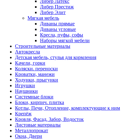
Либер Латекс
Либер Престиж
Либер Элит
Мягкая мебель
Диваны прямые
Диваны угловые
Кресла, пуфы, софы
Наборы мягкой мебели
Строительные материалы
Автокресла
Детская мебель, стулья для кормления
Качели, горки
Коляски. переноски
Кроватки, манежи
Ходунки, прыгунки
Игрушки
Наушники
Системные блоки
Блоки, кирпич. плитка
Котлы, Печи, Отопление, комплектующие к ним
Крепёж
Кровля, Фасад, Забор, Водосток
Листовые материалы
Металлопрокат
Окна, Двери