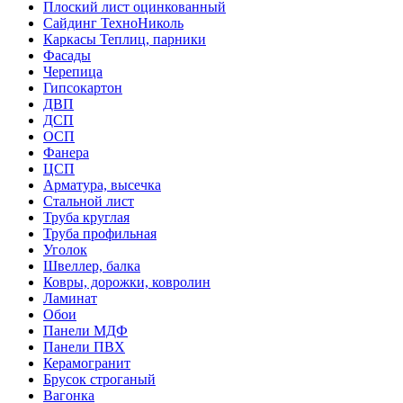
Плоский лист оцинкованный
Сайдинг ТехноНиколь
Каркасы Теплиц, парники
Фасады
Черепица
Гипсокартон
ДВП
ДСП
ОСП
Фанера
ЦСП
Арматура, высечка
Стальной лист
Труба круглая
Труба профильная
Уголок
Швеллер, балка
Ковры, дорожки, ковролин
Ламинат
Обои
Панели МДФ
Панели ПВХ
Керамогранит
Брусок строганый
Вагонка