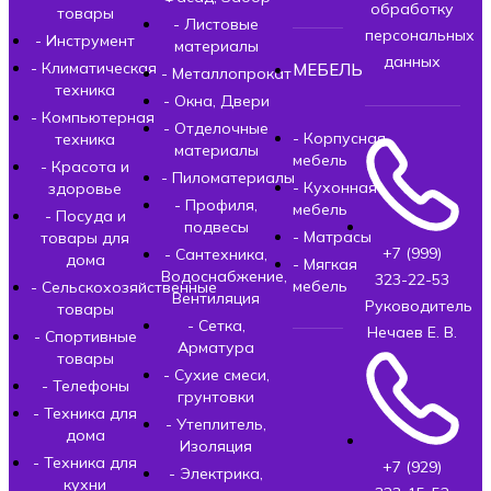
обработку
товары
- Листовые
персональных
- Инструмент
материалы
данных
- Климатическая
МЕБЕЛЬ
- Металлопрокат
техника
- Окна, Двери
- Компьютерная
- Отделочные
- Корпусная
техника
материалы
мебель
- Красота и
- Пиломатериалы
- Кухонная
здоровье
- Профиля,
мебель
- Посуда и
подвесы
- Матрасы
товары для
+7 (999)
- Сантехника,
дома
- Мягкая
Водоснабжение,
323-22-53
мебель
- Сельскохозяйственные
Вентиляция
Руководитель
товары
- Сетка,
Нечаев Е. В.
- Спортивные
Арматура
товары
- Сухие смеси,
- Телефоны
грунтовки
- Техника для
- Утеплитель,
дома
Изоляция
- Техника для
+7 (929)
- Электрика,
кухни