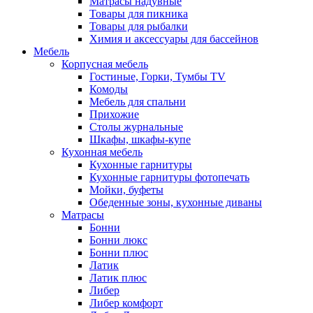
Матрасы надувные
Товары для пикника
Товары для рыбалки
Химия и аксессуары для бассейнов
Мебель
Корпусная мебель
Гостиные, Горки, Тумбы TV
Комоды
Мебель для спальни
Прихожие
Столы журнальные
Шкафы, шкафы-купе
Кухонная мебель
Кухонные гарнитуры
Кухонные гарнитуры фотопечать
Мойки, буфеты
Обеденные зоны, кухонные диваны
Матрасы
Бонни
Бонни люкс
Бонни плюс
Латик
Латик плюс
Либер
Либер комфорт