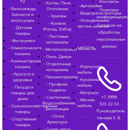
TV
Контакты
- Котлы, Печи,
- Автомойки
- Велосипеды,
Отопление
Политика
- Видеорегистраторы
Запчасти и
- Крепёж
конфиденциальн
аксессуары
- Холодильники
- Кровля,
Согласие на
автомобильные
- Детские
Фасад, Забор
обработку
товары
- Листовые
персональных
- Инструмент
материалы
данных
- Климатическая
МЕБЕЛЬ
- Металлопрокат
техника
- Окна, Двери
- Компьютерная
- Отделочные
- Корпусная
техника
материалы
мебель
- Красота и
- Пиломатериалы
- Кухонная
здоровье
- Профиля,
мебель
- Посуда и
подвесы
- Матрасы
товары для
+7 (999)
- Сантехника,
дома
- Мягкая
Водоснабжение,
323-22-53
мебель
- Сельскохозяйственные
Вентиляция
Руководитель
товары
- Сетка,
Нечаев Е. В.
- Спортивные
Арматура
товары
- Сухие смеси,