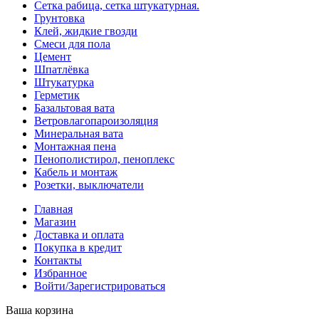
Сетка рабица, сетка штукатурная.
Грунтовка
Клей, жидкие гвозди
Смеси для пола
Цемент
Шпатлёвка
Штукатурка
Герметик
Базальтовая вата
Ветровлагопароизоляция
Минеральная вата
Монтажная пена
Пенополистирол, пеноплекс
Кабель и монтаж
Розетки, выключатели
Главная
Магазин
Доставка и оплата
Покупка в кредит
Контакты
Избранное
Войти/Зарегистрироваться
Ваша корзина