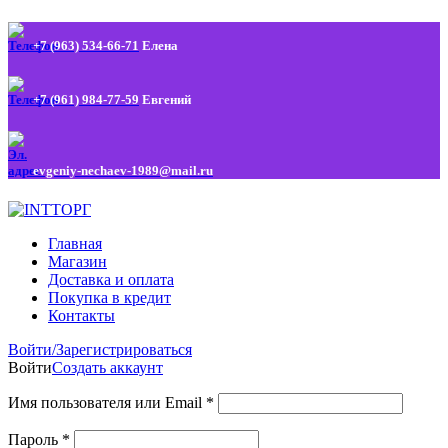
+7 (963) 534-66-71
Елена
+7 (961) 984-77-59
Евгений
evgeniy-nechaev-1989@mail.ru
Главная
Магазин
Доставка и оплата
Покупка в кредит
Контакты
Войти/Зарегистрироваться
Войти
Создать аккаунт
Имя пользователя или Email
*
Пароль
*