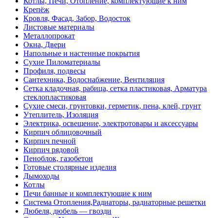
Котлы, Печи, Отопление, комплектующие к ним
Крепёж
Кровля, Фасад, Забор, Водосток
Листовые материалы
Металлопрокат
Окна, Двери
Напольные и настенные покрытия
Сухие Пиломатериалы
Профиля, подвесы
Сантехника, Водоснабжение, Вентиляция
Сетка кладочная, рабица, сетка пластиковая, Арматура
стеклопластиковая
Сухие смеси, грунтовки, герметик, пена, клей, грунт
Утеплитель, Изоляция
Электрика, освещение, электротовары и аксессуары
Кирпич облицовочный
Кирпич печной
Кирпич рядовой
Пеноблок, газобетон
Готовые столярные изделия
Дымоходы
Котлы
Печи банные и комплектующие к ним
Система Отопления,Радиаторы, радиаторные решетки
Дюбеля, дюбель — гвозди