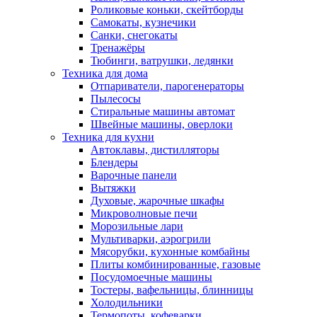
Роликовые коньки, скейтборды
Самокаты, кузнечики
Санки, снегокаты
Тренажёры
Тюбинги, ватрушки, ледянки
Техника для дома
Отпариватели, парогенераторы
Пылесосы
Стиральные машины автомат
Швейные машины, оверлоки
Техника для кухни
Автоклавы, дистилляторы
Блендеры
Варочные панели
Вытяжки
Духовые, жарочные шкафы
Микроволновые печи
Морозильные лари
Мультиварки, аэрогрили
Мясорубки, кухонные комбайны
Плиты комбинированные, газовые
Посудомоечные машины
Тостеры, вафельницы, блинницы
Холодильники
Термопоты, кофеварки