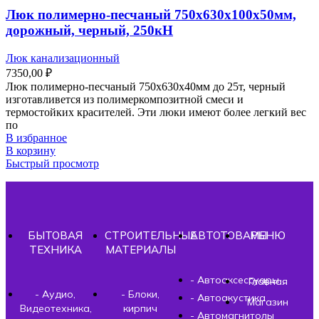
Люк полимерно-песчаный 750х630х100х50мм,
дорожный, черный, 250кН
Люк канализационный
7350,00
₽
Люк полимерно-песчаный 750х630х40мм до 25т, черный
изготавливется из полимеркомпозитной смеси и
термостойких красителей. Эти люки имеют более легкий вес
по
В избранное
В корзину
Быстрый просмотр
БЫТОВАЯ
СТРОИТЕЛЬНЫЕ
АВТОТОВАРЫ
МЕНЮ
ТЕХНИКА
МАТЕРИАЛЫ
- Автоаксессуары
Главная
- Аудио,
- Блоки,
- Автоакустика
Магазин
Видеотехника,
кирпич
- Автомагнитолы