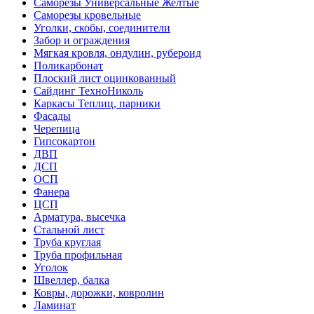
Саморезы Универсальные Желтые
Саморезы кровельные
Уголки, скобы, соединители
Забор и ограждения
Мягкая кровля, ондулин, рубероид
Поликарбонат
Плоский лист оцинкованный
Сайдинг ТехноНиколь
Каркасы Теплиц, парники
Фасады
Черепица
Гипсокартон
ДВП
ДСП
ОСП
Фанера
ЦСП
Арматура, высечка
Стальной лист
Труба круглая
Труба профильная
Уголок
Швеллер, балка
Ковры, дорожки, ковролин
Ламинат