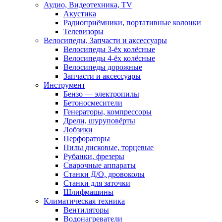
Аудио, Видеотехника, TV
Акустика
Радиоприёмники, портативные колонки
Телевизоры
Велосипеды, Запчасти и аксессуары
Велосипеды 3-ёх колёсные
Велосипеды 4-ёх колёсные
Велосипеды дорожные
Запчасти и аксессуары
Инструмент
Бензо — электропилы
Бетоносмесители
Генераторы, компрессоры
Дрели, шуруповёрты
Лобзики
Перфораторы
Пилы дисковые, торцевые
Рубанки, фрезеры
Сварочные аппараты
Станки Д/О, дровоколы
Станки для заточки
Шлифмашины
Климатическая техника
Вентиляторы
Водонагреватели