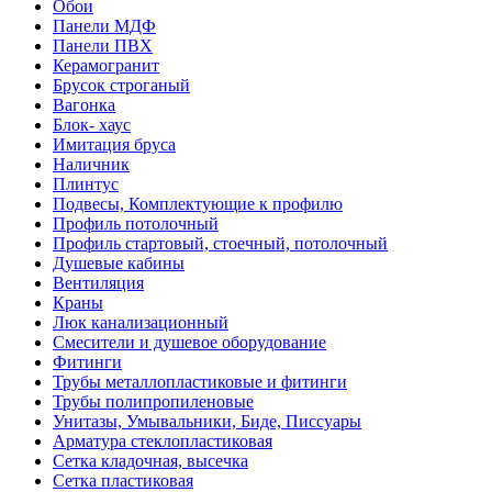
Обои
Панели МДФ
Панели ПВХ
Керамогранит
Брусок строганый
Вагонка
Блок- хаус
Имитация бруса
Наличник
Плинтус
Подвесы, Комплектующие к профилю
Профиль потолочный
Профиль стартовый, стоечный, потолочный
Душевые кабины
Вентиляция
Краны
Люк канализационный
Смесители и душевое оборудование
Фитинги
Трубы металлопластиковые и фитинги
Трубы полипропиленовые
Унитазы, Умывальники, Биде, Писсуары
Арматура стеклопластиковая
Сетка кладочная, высечка
Сетка пластиковая