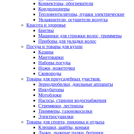
Конвекторы, обогреватели
Кондиционеры
Тепловентиляторы, пушки электрические
Увлажнители, осушители воздуха
Красота и здоровье
Бритвы
Машинки для стрижки волос, триммеры
Приборы для укладки волос
Посуда и товары для кухни
Казаны
Мантоварки
Наборы посуды
Ножи, ножеточки
Сковороды
Товары для приусадебных участков.
Зернодробилки, доильные аппараты
Инкубаторы
Мотоблоки
Насосы, станции водоснабжения
Стремянки, лестницы
Триммеры, газонокосилки
Электросушилки
Товары для спорта, пикника и отдыха
Клюшки, шайбы, коньки
Лыжи, лыжные палки, ботинки