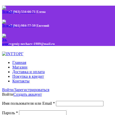
+7 (963) 534-66-71
Елена
+7 (961) 984-77-59
Евгений
evgeniy-nechaev-1989@mail.ru
Главная
Магазин
Доставка и оплата
Покупка в кредит
Контакты
Войти/Зарегистрироваться
Войти
Создать аккаунт
Имя пользователя или Email
*
Пароль
*