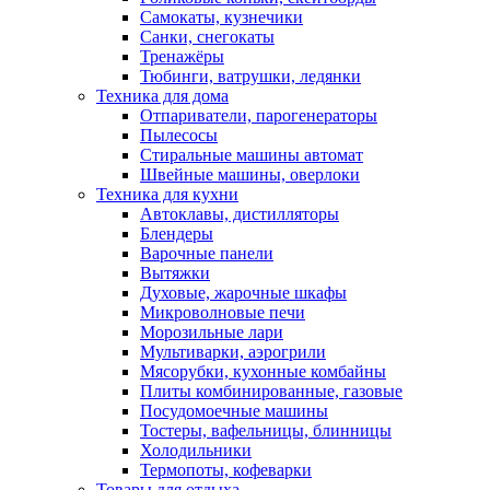
Самокаты, кузнечики
Санки, снегокаты
Тренажёры
Тюбинги, ватрушки, ледянки
Техника для дома
Отпариватели, парогенераторы
Пылесосы
Стиральные машины автомат
Швейные машины, оверлоки
Техника для кухни
Автоклавы, дистилляторы
Блендеры
Варочные панели
Вытяжки
Духовые, жарочные шкафы
Микроволновые печи
Морозильные лари
Мультиварки, аэрогрили
Мясорубки, кухонные комбайны
Плиты комбинированные, газовые
Посудомоечные машины
Тостеры, вафельницы, блинницы
Холодильники
Термопоты, кофеварки
Товары для отдыха