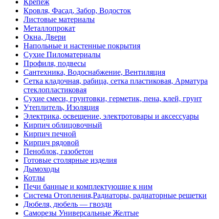
Крепёж
Кровля, Фасад, Забор, Водосток
Листовые материалы
Металлопрокат
Окна, Двери
Напольные и настенные покрытия
Сухие Пиломатериалы
Профиля, подвесы
Сантехника, Водоснабжение, Вентиляция
Сетка кладочная, рабица, сетка пластиковая, Арматура
стеклопластиковая
Сухие смеси, грунтовки, герметик, пена, клей, грунт
Утеплитель, Изоляция
Электрика, освещение, электротовары и аксессуары
Кирпич облицовочный
Кирпич печной
Кирпич рядовой
Пеноблок, газобетон
Готовые столярные изделия
Дымоходы
Котлы
Печи банные и комплектующие к ним
Система Отопления,Радиаторы, радиаторные решетки
Дюбеля, дюбель — гвозди
Саморезы Универсальные Желтые