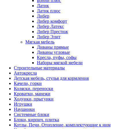
Бонни плюс
Латик
Латик плюс
Либер
Либер комфорт
Либер Латекс
Либер Престиж
Либер Элит
Мягкая мебель
Диваны прямые
Диваны угловые
Кресла, пуфы, софы
Наборы мягкой мебели
Строительные материалы
Автокресла
Детская мебель, стулья для кормления
Качели, горки
Коляски. переноски
Кроватки, манежи
Ходунки, прыгунки
Игрушки
Наушники
Системные блоки
Блоки, кирпич. плитка
Котлы, Печи, Отопление, комплектующие к ним