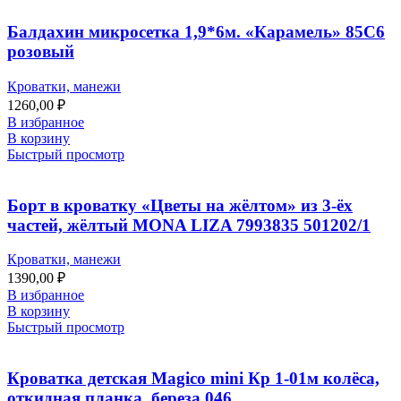
Балдахин микросетка 1,9*6м. «Карамель» 85С6
розовый
Кроватки, манежи
1260,00
₽
В избранное
В корзину
Быстрый просмотр
Борт в кроватку «Цветы на жёлтом» из 3-ёх
частей, жёлтый MONA LIZA 7993835 501202/1
Кроватки, манежи
1390,00
₽
В избранное
В корзину
Быстрый просмотр
Кроватка детская Magico mini Кр 1-01м колёса,
откидная планка, береза 046