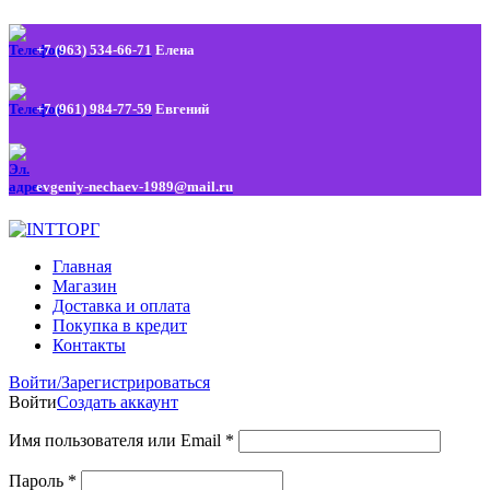
+7 (963) 534-66-71
Елена
+7 (961) 984-77-59
Евгений
evgeniy-nechaev-1989@mail.ru
Главная
Магазин
Доставка и оплата
Покупка в кредит
Контакты
Войти/Зарегистрироваться
Войти
Создать аккаунт
Имя пользователя или Email
*
Пароль
*