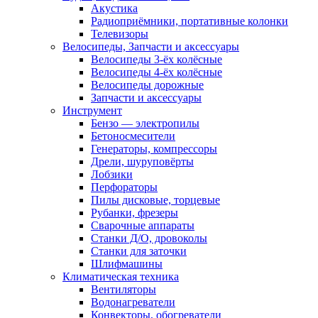
Акустика
Радиоприёмники, портативные колонки
Телевизоры
Велосипеды, Запчасти и аксессуары
Велосипеды 3-ёх колёсные
Велосипеды 4-ёх колёсные
Велосипеды дорожные
Запчасти и аксессуары
Инструмент
Бензо — электропилы
Бетоносмесители
Генераторы, компрессоры
Дрели, шуруповёрты
Лобзики
Перфораторы
Пилы дисковые, торцевые
Рубанки, фрезеры
Сварочные аппараты
Станки Д/О, дровоколы
Станки для заточки
Шлифмашины
Климатическая техника
Вентиляторы
Водонагреватели
Конвекторы, обогреватели