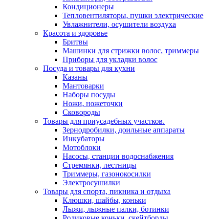
Кондиционеры
Тепловентиляторы, пушки электрические
Увлажнители, осушители воздуха
Красота и здоровье
Бритвы
Машинки для стрижки волос, триммеры
Приборы для укладки волос
Посуда и товары для кухни
Казаны
Мантоварки
Наборы посуды
Ножи, ножеточки
Сковороды
Товары для приусадебных участков.
Зернодробилки, доильные аппараты
Инкубаторы
Мотоблоки
Насосы, станции водоснабжения
Стремянки, лестницы
Триммеры, газонокосилки
Электросушилки
Товары для спорта, пикника и отдыха
Клюшки, шайбы, коньки
Лыжи, лыжные палки, ботинки
Роликовые коньки, скейтборды