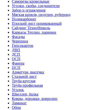
Саморезы кровельные
Уголки, скобы, соединители
Забор и ограждения
Мягкая кровля, ондулин, рубероид
Поликарбонат
Плоский лист оцинкованный
Сайдинг ТехноНиколь
Каркасы Теплиц, парники
Фасады
Черепица
Гипсокартон
ДВП
ДСП
ОСП
Фанера
ЦСП
Арматура, высечка
Стальной лист
Труба круглая
Труба профильная
Уголок
Швеллер, балка
Ковры, дорожки, ковролин
Ламинат
Обои