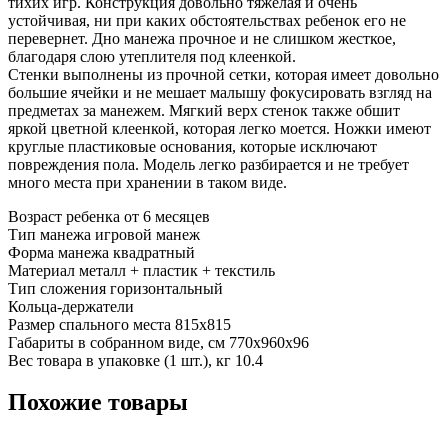
тихих игр. Конструкция довольно тяжелая и очень
устойчивая, ни при каких обстоятельствах ребенок его не
перевернет. Дно манежа прочное и не слишком жесткое,
благодаря слою утеплителя под клеенкой.
Стенки выполнены из прочной сетки, которая имеет довольно
большие ячейки и не мешает малышу фокусировать взгляд на
предметах за манежем. Мягкий верх стенок также обшит
яркой цветной клеенкой, которая легко моется. Ножки имеют
круглые пластиковые основания, которые исключают
повреждения пола. Модель легко разбирается и не требует
много места при хранении в таком виде.
Возраст ребенка от 6 месяцев
Тип манежа игровой манеж
Форма манежа квадратный
Материал металл + пластик + текстиль
Тип сложения горизонтальный
Кольца-держатели
Размер спального места 815х815
Габариты в собранном виде, см 770х960х96
Вес товара в упаковке (1 шт.), кг 10.4
Похожие товары