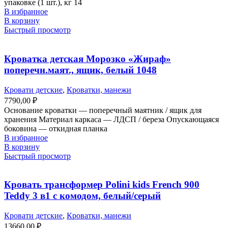
упаковке (1 шт.), кг 14
В избранное
В корзину
Быстрый просмотр
Кроватка детская Морозко «Жираф»
поперечн.маят., ящик, белый 1048
Кровати детские
,
Кроватки, манежи
7790,00
₽
Основание кроватки — поперечный маятник / ящик для
хранения Материал каркаса — ЛДСП / береза Опускающаяся
боковина — откидная планка
В избранное
В корзину
Быстрый просмотр
Кровать трансформер Polini kids French 900
Teddy 3 в1 с комодом, белый/серый
Кровати детские
,
Кроватки, манежи
13660,00
₽