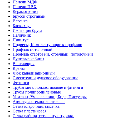
Панели МДФ
Панели ПВХ
Керамогранит
Брусок строганый
Вагонка
Блок- хаус
Имитация бруса
Наличник
Плинтус
Подвесы, Комплектующие к профилю
Профиль потолочный
Профиль стартовый, стоечный, потолочный
Душевые кабины
Вентиляция
Краны
Люк канализационный
Смесители и душевое оборудование
Фитинги
Трубы металлопластиковые и фитинги
Трубы полипропиленовые
Унитазы, Умывальники, Биде, Писсуары
Арматура стеклопластиковая
Сетка кладочная, высечка
Сетка пластиковая
Сетка рабица, сетка штукатурная.