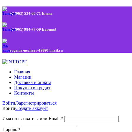
+7 (963) 534-66-71
Елена
+7 (961) 984-77-59
Евгений
evgeniy-nechaev-1989@mail.ru
Главная
Магазин
Доставка и оплата
Покупка в кредит
Контакты
Войти/Зарегистрироваться
Войти
Создать аккаунт
Имя пользователя или Email
*
Пароль
*