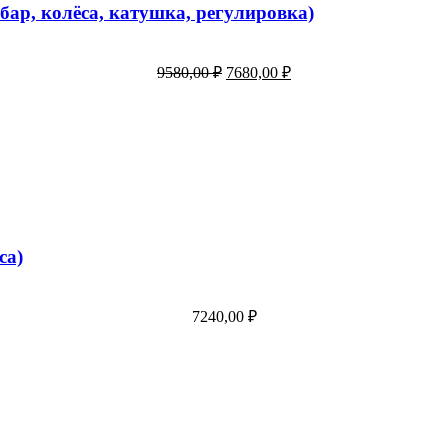
ар, колёса, катушка, регулировка)
9580,00
₽
7680,00
₽
са)
7240,00
₽