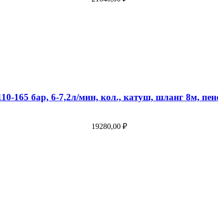
-165 бар, 6-7,2л/мин, кол., катуш, шланг 8м, пен
19280,00
₽