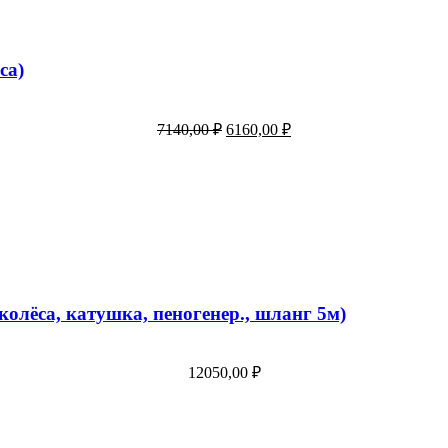
са)
7140,00
₽
6160,00
₽
олёса, катушка, пеногенер., шланг 5м)
12050,00
₽