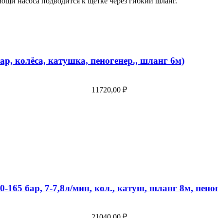
мощи насоса подводится к щетке через гибкий шланг.
р, колёса, катушка, пеногенер., шланг 6м)
11720,00
₽
165 бар, 7-7,8л/мин, кол., катуш, шланг 8м, пеног
21040,00
₽