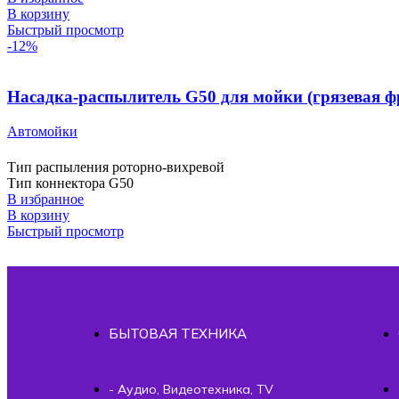
В корзину
Быстрый просмотр
-12%
Насадка-распылитель G50 для мойки (грязевая фр
Автомойки
Тип распыления роторно-вихревой
Тип коннектора G50
В избранное
В корзину
Быстрый просмотр
БЫТОВАЯ ТЕХНИКА
- Аудио, Видеотехника, TV