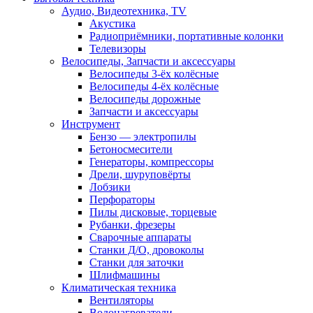
Аудио, Видеотехника, TV
Акустика
Радиоприёмники, портативные колонки
Телевизоры
Велосипеды, Запчасти и аксессуары
Велосипеды 3-ёх колёсные
Велосипеды 4-ёх колёсные
Велосипеды дорожные
Запчасти и аксессуары
Инструмент
Бензо — электропилы
Бетоносмесители
Генераторы, компрессоры
Дрели, шуруповёрты
Лобзики
Перфораторы
Пилы дисковые, торцевые
Рубанки, фрезеры
Сварочные аппараты
Станки Д/О, дровоколы
Станки для заточки
Шлифмашины
Климатическая техника
Вентиляторы
Водонагреватели