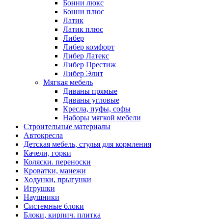
Бонни люкс
Бонни плюс
Латик
Латик плюс
Либер
Либер комфорт
Либер Латекс
Либер Престиж
Либер Элит
Мягкая мебель
Диваны прямые
Диваны угловые
Кресла, пуфы, софы
Наборы мягкой мебели
Строительные материалы
Автокресла
Детская мебель, стулья для кормления
Качели, горки
Коляски. переноски
Кроватки, манежи
Ходунки, прыгунки
Игрушки
Наушники
Системные блоки
Блоки, кирпич. плитка