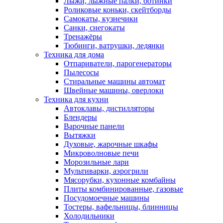
Лыжи, лыжные палки, ботинки
Роликовые коньки, скейтборды
Самокаты, кузнечики
Санки, снегокаты
Тренажёры
Тюбинги, ватрушки, ледянки
Техника для дома
Отпариватели, парогенераторы
Пылесосы
Стиральные машины автомат
Швейные машины, оверлоки
Техника для кухни
Автоклавы, дистилляторы
Блендеры
Варочные панели
Вытяжки
Духовые, жарочные шкафы
Микроволновые печи
Морозильные лари
Мультиварки, аэрогрили
Мясорубки, кухонные комбайны
Плиты комбинированные, газовые
Посудомоечные машины
Тостеры, вафельницы, блинницы
Холодильники