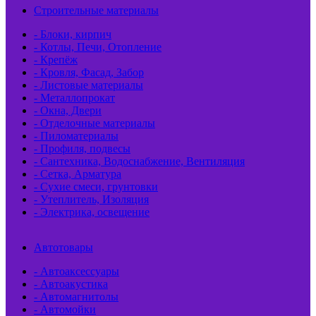
Строительные материалы
- Блоки, кирпич
- Котлы, Печи, Отопление
- Крепёж
- Кровля, Фасад, Забор
- Листовые материалы
- Металлопрокат
- Окна, Двери
- Отделочные материалы
- Пиломатериалы
- Профиля, подвесы
- Сантехника, Водоснабжение, Вентиляция
- Сетка, Арматура
- Сухие смеси, грунтовки
- Утеплитель, Изоляция
- Электрика, освещение
Автотовары
- Автоаксессуары
- Автоакустика
- Автомагнитолы
- Автомойки