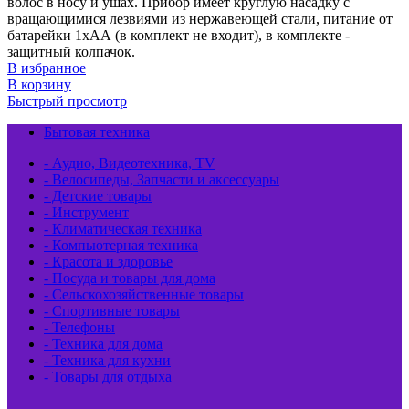
волос в носу и ушах. Прибор имеет круглую насадку с
вращающимися лезвиями из нержавеющей стали, питание от
батарейки 1хАА (в комплект не входит), в комплекте -
защитный колпачок.
В избранное
В корзину
Быстрый просмотр
Бытовая техника
- Аудио, Видеотехника, TV
- Велосипеды, Запчасти и аксессуары
- Детские товары
- Инструмент
- Климатическая техника
- Компьютерная техника
- Красота и здоровье
- Посуда и товары для дома
- Сельскохозяйственные товары
- Спортивные товары
- Телефоны
- Техника для дома
- Техника для кухни
- Товары для отдыха