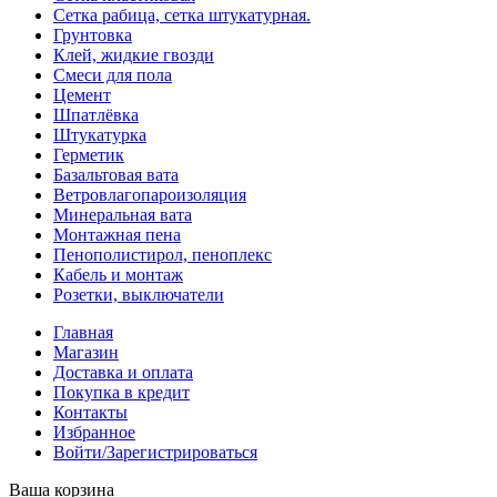
Сетка рабица, сетка штукатурная.
Грунтовка
Клей, жидкие гвозди
Смеси для пола
Цемент
Шпатлёвка
Штукатурка
Герметик
Базальтовая вата
Ветровлагопароизоляция
Минеральная вата
Монтажная пена
Пенополистирол, пеноплекс
Кабель и монтаж
Розетки, выключатели
Главная
Магазин
Доставка и оплата
Покупка в кредит
Контакты
Избранное
Войти/Зарегистрироваться
Ваша корзина