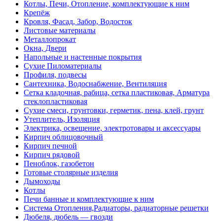
Котлы, Печи, Отопление, комплектующие к ним
Крепёж
Кровля, Фасад, Забор, Водосток
Листовые материалы
Металлопрокат
Окна, Двери
Напольные и настенные покрытия
Сухие Пиломатериалы
Профиля, подвесы
Сантехника, Водоснабжение, Вентиляция
Сетка кладочная, рабица, сетка пластиковая, Арматура
стеклопластиковая
Сухие смеси, грунтовки, герметик, пена, клей, грунт
Утеплитель, Изоляция
Электрика, освещение, электротовары и аксессуары
Кирпич облицовочный
Кирпич печной
Кирпич рядовой
Пеноблок, газобетон
Готовые столярные изделия
Дымоходы
Котлы
Печи банные и комплектующие к ним
Система Отопления,Радиаторы, радиаторные решетки
Дюбеля, дюбель — гвозди