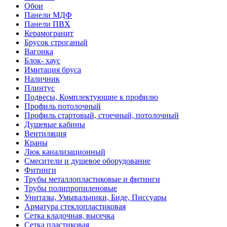
Обои
Панели МДФ
Панели ПВХ
Керамогранит
Брусок строганый
Вагонка
Блок- хаус
Имитация бруса
Наличник
Плинтус
Подвесы, Комплектующие к профилю
Профиль потолочный
Профиль стартовый, стоечный, потолочный
Душевые кабины
Вентиляция
Краны
Люк канализационный
Смесители и душевое оборудование
Фитинги
Трубы металлопластиковые и фитинги
Трубы полипропиленовые
Унитазы, Умывальники, Биде, Писсуары
Арматура стеклопластиковая
Сетка кладочная, высечка
Сетка пластиковая