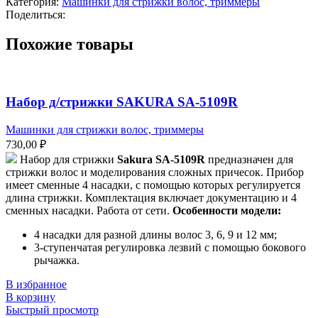
Категория:
Машинки для стрижки волос, триммеры
стрижки
Поделиться:
SAKURA
SA-
Похожие товары
5100BL
Набор д/стрижки SAKURA SA-5109R
Машинки для стрижки волос, триммеры
730,00
₽
Набор для стрижки
Sakura SA-5109R
предназначен для
стрижки волос и моделирования сложных причесок. Прибор
имеет сменные 4 насадки, с помощью которых регулируется
длина стрижки. Комплектация включает документацию и 4
сменных насадки. Работа от сети.
Особенности модели:
4 насадки для разной длины волос 3, 6, 9 и 12 мм;
3-ступенчатая регулировка лезвий с помощью бокового
рычажка.
В избранное
В корзину
Быстрый просмотр