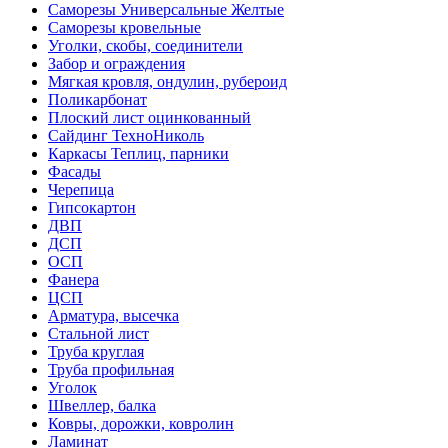
Саморезы Универсальные Желтые
Саморезы кровельные
Уголки, скобы, соединители
Забор и ограждения
Мягкая кровля, ондулин, рубероид
Поликарбонат
Плоский лист оцинкованный
Сайдинг ТехноНиколь
Каркасы Теплиц, парники
Фасады
Черепица
Гипсокартон
ДВП
ДСП
ОСП
Фанера
ЦСП
Арматура, высечка
Стальной лист
Труба круглая
Труба профильная
Уголок
Швеллер, балка
Ковры, дорожки, ковролин
Ламинат