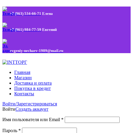
+7 (963) 534-66-71
Елена
+7 (961) 984-77-59
Евгений
evgeniy-nechaev-1989@mail.ru
Главная
Магазин
Доставка и оплата
Покупка в кредит
Контакты
Войти/Зарегистрироваться
Войти
Создать аккаунт
Имя пользователя или Email
*
Пароль
*