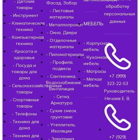
- Детские
Фасад, Забор
обработку
товары
- Листовые
персональных
- Инструмент
материалы
данных
- Климатическая
МЕБЕЛЬ
- Металлопрокат
техника
- Окна, Двери
- Компьютерная
- Отделочные
- Корпусная
техника
материалы
мебель
- Красота и
- Пиломатериалы
- Кухонная
здоровье
- Профиля,
мебель
- Посуда и
подвесы
- Матрасы
товары для
+7 (999)
- Сантехника,
дома
- Мягкая
Водоснабжение,
323-22-53
мебель
- Сельскохозяйственные
Вентиляция
Руководитель
товары
- Сетка,
Нечаев Е. В.
- Спортивные
Арматура
товары
- Сухие смеси,
- Телефоны
грунтовки
- Техника для
- Утеплитель,
дома
Изоляция
- Техника для
+7 (929)
- Электрика,