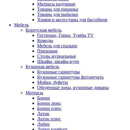
Матрасы надувные
Товары для пикника
Товары для рыбалки
Химия и аксессуары для бассейнов
Мебель
Корпусная мебель
Гостиные, Горки, Тумбы TV
Комоды
Мебель для спальни
Прихожие
Столы журнальные
Шкафы, шкафы-купе
Кухонная мебель
Кухонные гарнитуры
Кухонные гарнитуры фотопечать
Мойки, буфеты
Обеденные зоны, кухонные диваны
Матрасы
Бонни
Бонни люкс
Бонни плюс
Латик
Латик плюс
Либер
Либер комфорт