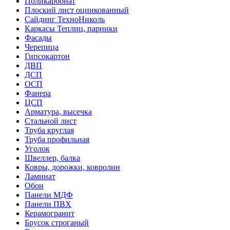
Поликарбонат
Плоский лист оцинкованный
Сайдинг ТехноНиколь
Каркасы Теплиц, парники
Фасады
Черепица
Гипсокартон
ДВП
ДСП
ОСП
Фанера
ЦСП
Арматура, высечка
Стальной лист
Труба круглая
Труба профильная
Уголок
Швеллер, балка
Ковры, дорожки, ковролин
Ламинат
Обои
Панели МДФ
Панели ПВХ
Керамогранит
Брусок строганый