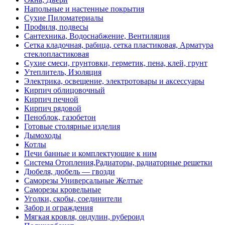
Напольные и настенные покрытия
Сухие Пиломатериалы
Профиля, подвесы
Сантехника, Водоснабжение, Вентиляция
Сетка кладочная, рабица, сетка пластиковая, Арматура
стеклопластиковая
Сухие смеси, грунтовки, герметик, пена, клей, грунт
Утеплитель, Изоляция
Электрика, освещение, электротовары и аксессуары
Кирпич облицовочный
Кирпич печной
Кирпич рядовой
Пеноблок, газобетон
Готовые столярные изделия
Дымоходы
Котлы
Печи банные и комплектующие к ним
Система Отопления,Радиаторы, радиаторные решетки
Дюбеля, дюбель — гвозди
Саморезы Универсальные Желтые
Саморезы кровельные
Уголки, скобы, соединители
Забор и ограждения
Мягкая кровля, ондулин, рубероид