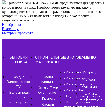
Триммер
SAKURA SA-5527BK
предназначен для удаления
волос в носу и ушах. Прибор имеет круглую насадку с
вращающимися лезвиями из нержавеющей стали, питание от
батарейки 1хАА (в комплект не входит), в комплекте -
защитный колпачок.
В избранное
В корзину
Быстрый просмотр
БЫТОВАЯ
СТРОИТЕЛЬНЫЕ
АВТОТОВАРЫ
МЕНЮ
ТЕХНИКА
МАТЕРИАЛЫ
- Автоаксессуары
Главная
- Аудио,
- Блоки,
- Автоакустика
Магазин
Видеотехника,
кирпич
- Автомагнитолы
TV
Контакты
- Котлы, Печи,
- Автомойки
- Велосипеды,
Отопление
Политика
- Видеорегистраторы
Запчасти и
- Крепёж
конфиденциальн
аксессуары
- Холодильники
- Кровля,
Согласие на
автомобильные