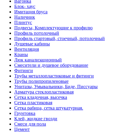
Вагонка
Блок- хаус
Имитация бруса
Наличник
Плинтус
Подвесы, Комплектующие к профилю
Профиль потолочный
Профиль стартовый, стоечный, потолочный
Душевые кабины
Вентиляция
Краны
Люк канализационный
Смесители и душевое оборудование
Фитинги
Трубы металлопластиковые и фитинги
Трубы полипропиленовые
Унитазы, Умывальники, Биде, Писсуары
Арматура стеклопластиковая
Сетка кладочная, высечка
Сетка пластиковая
Сетка рабица, сетка штукатурная.
Грунтовка
Клей, жидкие гвозди
Смеси для пола
Цемент