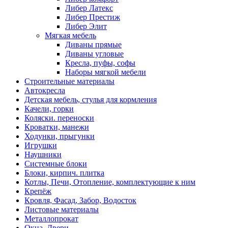
Либер Латекс
Либер Престиж
Либер Элит
Мягкая мебель
Диваны прямые
Диваны угловые
Кресла, пуфы, софы
Наборы мягкой мебели
Строительные материалы
Автокресла
Детская мебель, стулья для кормления
Качели, горки
Коляски. переноски
Кроватки, манежи
Ходунки, прыгунки
Игрушки
Наушники
Системные блоки
Блоки, кирпич. плитка
Котлы, Печи, Отопление, комплектующие к ним
Крепёж
Кровля, Фасад, Забор, Водосток
Листовые материалы
Металлопрокат
Окна, Двери