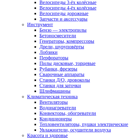
Велосипеды 3-ёх колёсные
Велосипеды 4-ёх колёсные
Велосипеды дорожные
Запчасти и аксессуары
Инструмент
Бензо — электропилы
Бетоносмесители
Генераторы, компрессоры
Дрели, шуруповёрты
Лобзики
Перфораторы
Пилы дисковые, торцевые
Рубанки, фрезеры
Сварочные аппараты
Станки Д/О, дровоколы
Станки для заточки
Шлифмашины
Климатическая техника
Вентиляторы
Водонагреватели
Конвекторы, обогреватели
Кондиционеры
Тепловентиляторы, пушки электрические
Увлажнители, осушители воздуха
Красота и здоровье