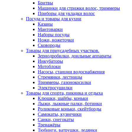
Бритвы
Машинки для стрижки волос, триммеры
Приборы для укладки волос
Посуда и товары для кухни
Казаны
Мантоварки
Наборы посуды
Ножи, ножеточки
Сковороды
Товары для приусадебных участков.
Зернодробилки, доильные аппараты
Инкубаторы
Мотоблоки
Насосы, станции водоснабжения
Стремянки, лестницы
Триммеры, газонокосилки
Электросушилки
Товары для спорта, пикника и отдыха
Клюшки, шайбы, коньки
Лыжи, лыжные палки, ботинки
Роликовые коньки, скейтборды
Самокаты, кузнечики
Санки, снегокаты
Тренажёры
Тюбинги, ватрушки, ледянки