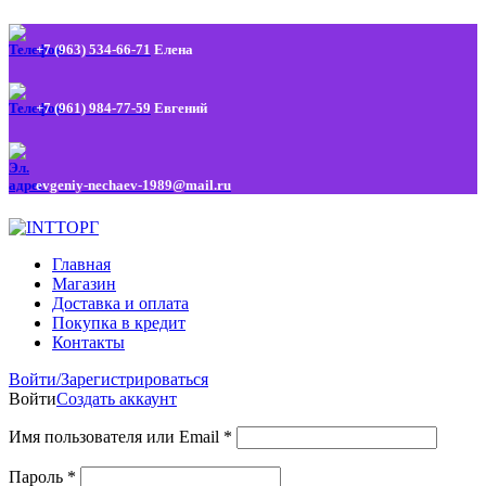
+7 (963) 534-66-71
Елена
+7 (961) 984-77-59
Евгений
evgeniy-nechaev-1989@mail.ru
Главная
Магазин
Доставка и оплата
Покупка в кредит
Контакты
Войти/Зарегистрироваться
Войти
Создать аккаунт
Имя пользователя или Email
*
Пароль
*