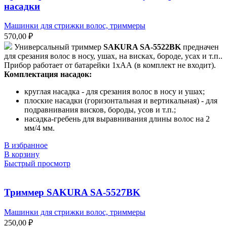
насадки
Машинки для стрижки волос, триммеры
570,00
₽
Универсальный триммер
SAKURA SA-5522BK
предначен
для срезания волос в носу, ушах, на висках, бороде, усах и т.п..
Прибор работает от батарейки 1хАА (в комплект не входит).
Комплектация насадок:
круглая насадка - для срезания волос в носу и ушах;
плоские насадки (горизонтальная и вертикальная) - для
подравнивания висков, бороды, усов и т.п.;
насадка-гребень для выравнивания длины волос на 2
мм/4 мм.
В избранное
В корзину
Быстрый просмотр
Триммер SAKURA SA-5527BK
Машинки для стрижки волос, триммеры
250,00
₽