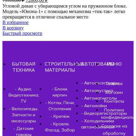
79310,00
₽
72800,00
₽
Угловой диван с убирающимся углом на пружинном блоке.
Модель «Юнона-1» с помощью механизма «тик-так» легко
превращяется в отличное спальное место
В избранное
В корзину
Быстрый просмотр
БЫТОВАЯ
СТРОИТЕЛЬНЫЕ
АВТОТОВАРЫ
МЕНЮ
ТЕХНИКА
МАТЕРИАЛЫ
- Автоаксессуары
Главная
- Аудио,
- Блоки,
- Автоакустика
Магазин
Видеотехника,
кирпич
- Автомагнитолы
TV
Контакты
- Котлы, Печи,
- Автомойки
- Велосипеды,
Отопление
Политика
- Видеорегистраторы
Запчасти и
- Крепёж
конфиденциальн
аксессуары
- Холодильники
- Кровля,
Согласие на
автомобильные
- Детские
Фасад, Забор
обработку
товары