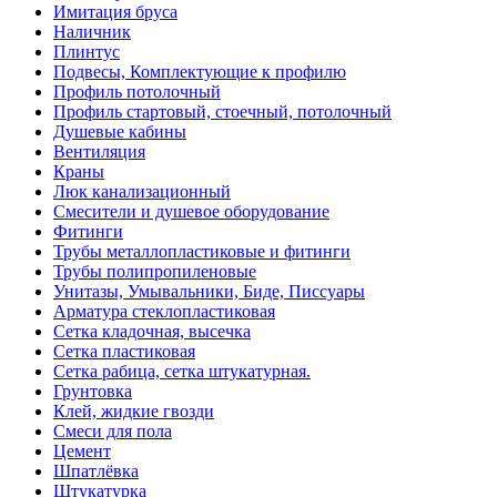
Имитация бруса
Наличник
Плинтус
Подвесы, Комплектующие к профилю
Профиль потолочный
Профиль стартовый, стоечный, потолочный
Душевые кабины
Вентиляция
Краны
Люк канализационный
Смесители и душевое оборудование
Фитинги
Трубы металлопластиковые и фитинги
Трубы полипропиленовые
Унитазы, Умывальники, Биде, Писсуары
Арматура стеклопластиковая
Сетка кладочная, высечка
Сетка пластиковая
Сетка рабица, сетка штукатурная.
Грунтовка
Клей, жидкие гвозди
Смеси для пола
Цемент
Шпатлёвка
Штукатурка