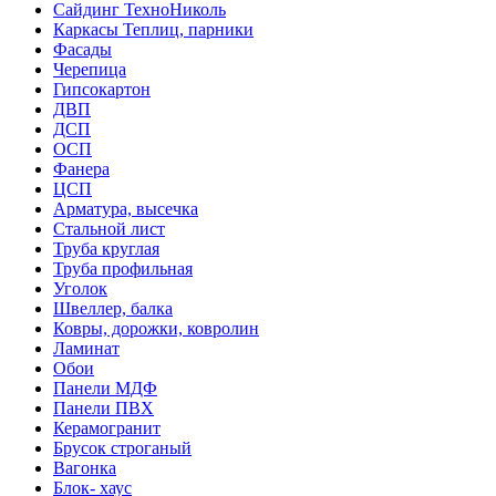
Сайдинг ТехноНиколь
Каркасы Теплиц, парники
Фасады
Черепица
Гипсокартон
ДВП
ДСП
ОСП
Фанера
ЦСП
Арматура, высечка
Стальной лист
Труба круглая
Труба профильная
Уголок
Швеллер, балка
Ковры, дорожки, ковролин
Ламинат
Обои
Панели МДФ
Панели ПВХ
Керамогранит
Брусок строганый
Вагонка
Блок- хаус