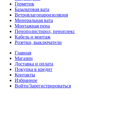
Герметик
Базальтовая вата
Ветровлагопароизоляция
Минеральная вата
Монтажная пена
Пенополистирол, пеноплекс
Кабель и монтаж
Розетки, выключатели
Главная
Магазин
Доставка и оплата
Покупка в кредит
Контакты
Избранное
Войти/Зарегистрироваться
Ваша корзина
Закрыть
Поиск
Начните вводить текст, чтобы увидеть товары, которые вы
ищете.
Магазин
Избранное
0
элемент
Корзина