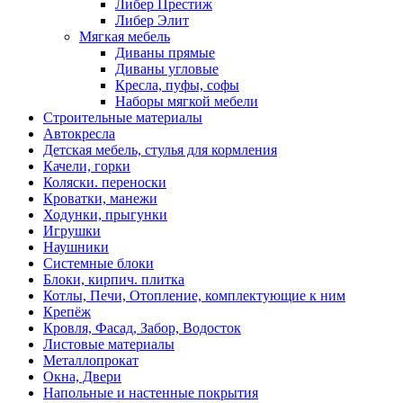
Либер Престиж
Либер Элит
Мягкая мебель
Диваны прямые
Диваны угловые
Кресла, пуфы, софы
Наборы мягкой мебели
Строительные материалы
Автокресла
Детская мебель, стулья для кормления
Качели, горки
Коляски. переноски
Кроватки, манежи
Ходунки, прыгунки
Игрушки
Наушники
Системные блоки
Блоки, кирпич. плитка
Котлы, Печи, Отопление, комплектующие к ним
Крепёж
Кровля, Фасад, Забор, Водосток
Листовые материалы
Металлопрокат
Окна, Двери
Напольные и настенные покрытия