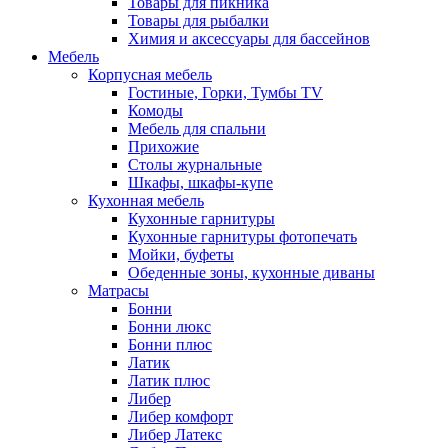
Товары для пикника
Товары для рыбалки
Химия и аксессуары для бассейнов
Мебель
Корпусная мебель
Гостиные, Горки, Тумбы TV
Комоды
Мебель для спальни
Прихожие
Столы журнальные
Шкафы, шкафы-купе
Кухонная мебель
Кухонные гарнитуры
Кухонные гарнитуры фотопечать
Мойки, буфеты
Обеденные зоны, кухонные диваны
Матрасы
Бонни
Бонни люкс
Бонни плюс
Латик
Латик плюс
Либер
Либер комфорт
Либер Латекс