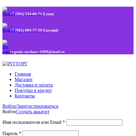
+7 (963) 534-66-71
Елена
+7 (961) 984-77-59
Евгений
evgeniy-nechaev-1989@mail.ru
Главная
Магазин
Доставка и оплата
Покупка в кредит
Контакты
Войти/Зарегистрироваться
Войти
Создать аккаунт
Имя пользователя или Email
*
Пароль
*