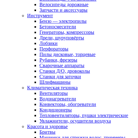
Велосипеды дорожные
Запчасти и аксессуары
Инструмент
Бензо — электропилы
Бетоносмесители
Генераторы, компрессоры
Дрели, шуруповёрты
Лобзики
Перфораторы
Пилы дисковые, торцевые
Рубанки, фрезеры
Сварочные аппараты
Станки Д/О, дровоколы
Станки для заточки
Шлифмашины
Климатическая техника
Вентиляторы
Водонагреватели
Конвекторы, обогреватели
Кондиционеры
Тепловентиляторы, пушки электрические
Увлажнители, осушители воздуха
Красота и здоровье
Бритвы
Машинки для стрижки волос, триммеры