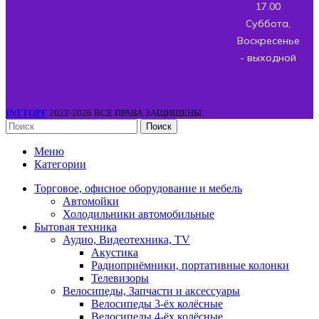
17.00
Суббота,
Воскресенье
- выходной
INTТОРГ
2022-2026 ВСЕ ПРАВА ЗАЩИЩЕНЫ.
Поиск
Меню
Категории
Торговое, офисное оборудование и мебель
Автомойки
Холодильники автомобильные
Бытовая техника
Аудио, Видеотехника, TV
Акустика
Радиоприёмники, портативные колонки
Телевизоры
Велосипеды, Запчасти и аксессуары
Велосипеды 3-ёх колёсные
Велосипеды 4-ёх колёсные