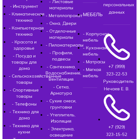
- Листовые
персональных
- Инструмент
материалы
данных
- Климатическая
МЕБЕЛЬ
- Металлопрокат
техника
- Окна, Двери
- Компьютерная
- Отделочные
- Корпусная
техника
материалы
мебель
- Красота и
- Пиломатериалы
- Кухонная
здоровье
- Профиля,
мебель
- Посуда и
подвесы
- Матрасы
товары для
+7 (999)
- Сантехника,
дома
- Мягкая
Водоснабжение,
323-22-53
мебель
- Сельскохозяйственные
Вентиляция
Руководитель
товары
- Сетка,
Нечаев Е. В.
- Спортивные
Арматура
товары
- Сухие смеси,
- Телефоны
грунтовки
- Техника для
- Утеплитель,
дома
Изоляция
- Техника для
+7 (929)
- Электрика,
кухни
323-15-52
освещение