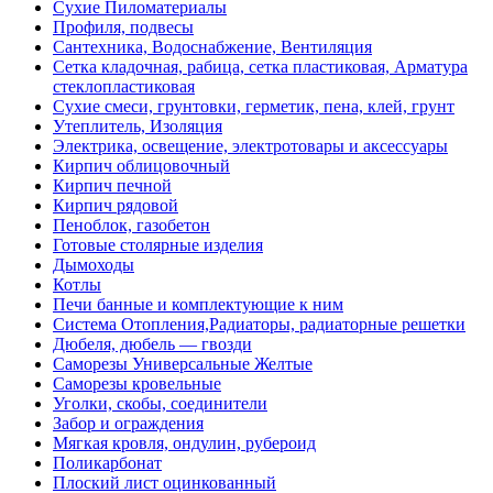
Сухие Пиломатериалы
Профиля, подвесы
Сантехника, Водоснабжение, Вентиляция
Сетка кладочная, рабица, сетка пластиковая, Арматура
стеклопластиковая
Сухие смеси, грунтовки, герметик, пена, клей, грунт
Утеплитель, Изоляция
Электрика, освещение, электротовары и аксессуары
Кирпич облицовочный
Кирпич печной
Кирпич рядовой
Пеноблок, газобетон
Готовые столярные изделия
Дымоходы
Котлы
Печи банные и комплектующие к ним
Система Отопления,Радиаторы, радиаторные решетки
Дюбеля, дюбель — гвозди
Саморезы Универсальные Желтые
Саморезы кровельные
Уголки, скобы, соединители
Забор и ограждения
Мягкая кровля, ондулин, рубероид
Поликарбонат
Плоский лист оцинкованный