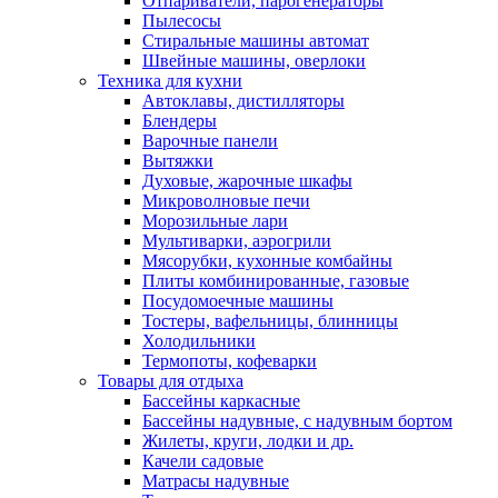
Отпариватели, парогенераторы
Пылесосы
Стиральные машины автомат
Швейные машины, оверлоки
Техника для кухни
Автоклавы, дистилляторы
Блендеры
Варочные панели
Вытяжки
Духовые, жарочные шкафы
Микроволновые печи
Морозильные лари
Мультиварки, аэрогрили
Мясорубки, кухонные комбайны
Плиты комбинированные, газовые
Посудомоечные машины
Тостеры, вафельницы, блинницы
Холодильники
Термопоты, кофеварки
Товары для отдыха
Бассейны каркасные
Бассейны надувные, с надувным бортом
Жилеты, круги, лодки и др.
Качели садовые
Матрасы надувные