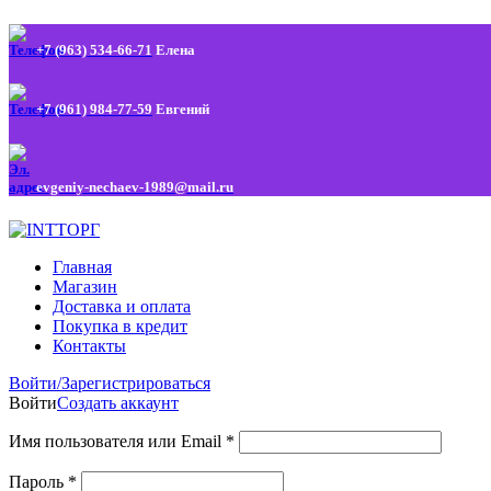
+7 (963) 534-66-71
Елена
+7 (961) 984-77-59
Евгений
evgeniy-nechaev-1989@mail.ru
Главная
Магазин
Доставка и оплата
Покупка в кредит
Контакты
Войти/Зарегистрироваться
Войти
Создать аккаунт
Имя пользователя или Email
*
Пароль
*