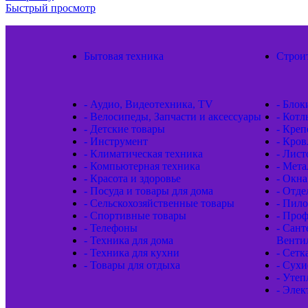
Быстрый просмотр
Бытовая техника
Строи
- Аудио, Видеотехника, TV
- Блок
- Велосипеды, Запчасти и аксессуары
- Котл
- Детские товары
- Кре
- Инструмент
- Кров
- Климатическая техника
- Лис
- Компьютерная техника
- Мета
- Красота и здоровье
- Окна
- Посуда и товары для дома
- Отд
- Сельскохозяйственные товары
- Пил
- Спортивные товары
- Проф
- Телефоны
- Сант
- Техника для дома
Венти
- Техника для кухни
- Сетк
- Товары для отдыха
- Сухи
- Утеп
- Элек