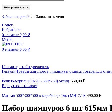
Авторизоваться
Забыли пароль?
Запомнить меня
Поиск
Избранное
0
элемент
0,00
₽
Меню
0
элемент
0,00
₽
Нажмите, чтобы увеличить
Главная
Товары для спорта, пикника и отдыха
Товары для отд
Решётка-гриль РГК2О (380*260) оксид.
550,00
₽
Вернуться к товарам
Мангал 500*300*500 в коробке (0,5мм) МНГА1К
490,00
₽
Набор шампуров 6 шт 615м