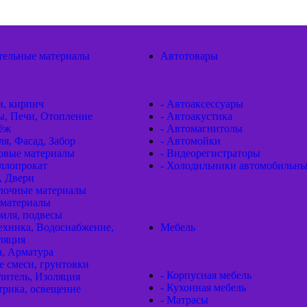
тельные материалы
Автотовары
и, кирпич
- Автоаксессуары
ы, Печи, Отопление
- Автоакустика
пёж
- Автомагнитолы
ля, Фасад, Забор
- Автомойки
товые материалы
- Видеорегистраторы
ллопрокат
- Холодильники автомобильн
, Двери
елочные материалы
оматериалы
иля, подвесы
ехника, Водоснабжение,
Мебель
ляция
а, Арматура
е смеси, грунтовки
- Корпусная мебель
литель, Изоляция
- Кухонная мебель
трика, освещение
- Матрасы