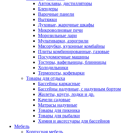
Автоклавы, дистилляторы
Блендеры
Варочные панели
Вытяжки
Духовые, жарочные шкафы
Микроволновые печи
Морозильные лари
Мультиварки, аэрогрили
Мясорубки, кухонные комбайны
Плиты комбинированные, газовые
Посудомоечные машины
Тостеры, вафельницы, блинницы
Холодильники
Термопоты, кофеварки
Товары для отдыха
Бассейны каркасные
Бассейны надувные, с надувным бортом
Жилеты, круги, лодки и др.
Качели садовые
Матрасы надувные
Товары для пикника
Товары для рыбалки
Химия и аксессуары для бассейнов
Мебель
Корпусная мебель