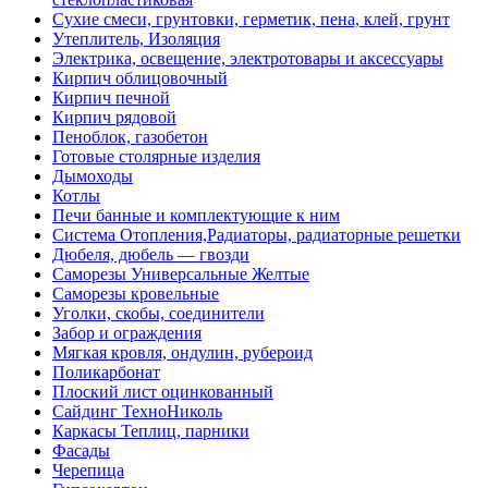
Сухие смеси, грунтовки, герметик, пена, клей, грунт
Утеплитель, Изоляция
Электрика, освещение, электротовары и аксессуары
Кирпич облицовочный
Кирпич печной
Кирпич рядовой
Пеноблок, газобетон
Готовые столярные изделия
Дымоходы
Котлы
Печи банные и комплектующие к ним
Система Отопления,Радиаторы, радиаторные решетки
Дюбеля, дюбель — гвозди
Саморезы Универсальные Желтые
Саморезы кровельные
Уголки, скобы, соединители
Забор и ограждения
Мягкая кровля, ондулин, рубероид
Поликарбонат
Плоский лист оцинкованный
Сайдинг ТехноНиколь
Каркасы Теплиц, парники
Фасады
Черепица