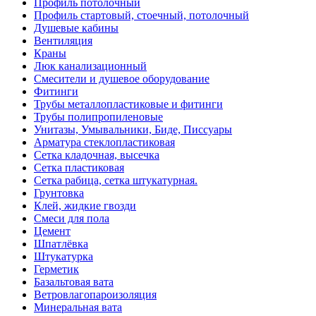
Профиль потолочный
Профиль стартовый, стоечный, потолочный
Душевые кабины
Вентиляция
Краны
Люк канализационный
Смесители и душевое оборудование
Фитинги
Трубы металлопластиковые и фитинги
Трубы полипропиленовые
Унитазы, Умывальники, Биде, Писсуары
Арматура стеклопластиковая
Сетка кладочная, высечка
Сетка пластиковая
Сетка рабица, сетка штукатурная.
Грунтовка
Клей, жидкие гвозди
Смеси для пола
Цемент
Шпатлёвка
Штукатурка
Герметик
Базальтовая вата
Ветровлагопароизоляция
Минеральная вата