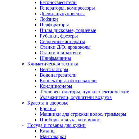
Бетоносмесители
Генераторы, компрессоры
Дрели, шуруповёрты
Лобзики
Перфораторы
Пилы дисковые, торцевые
Рубанки, фрезеры
Сварочные аппараты
Станки Д/О, дровоколы
Станки для заточки
Шлифмашины
Климатическая техника
Вентиляторы
Водонагреватели
Конвекторы, обогреватели
Кондиционеры
Тепловентиляторы, пушки электрические
Увлажнители, осушители воздуха
Красота и здоровье
Бритвы
Машинки для стрижки волос, триммеры
Приборы для укладки волос
Посуда и товары для кухни
Казаны
Мантоварки