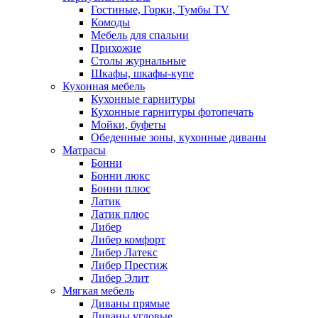
Гостиные, Горки, Тумбы TV
Комоды
Мебель для спальни
Прихожие
Столы журнальные
Шкафы, шкафы-купе
Кухонная мебель
Кухонные гарнитуры
Кухонные гарнитуры фотопечать
Мойки, буфеты
Обеденные зоны, кухонные диваны
Матрасы
Бонни
Бонни люкс
Бонни плюс
Латик
Латик плюс
Либер
Либер комфорт
Либер Латекс
Либер Престиж
Либер Элит
Мягкая мебель
Диваны прямые
Диваны угловые