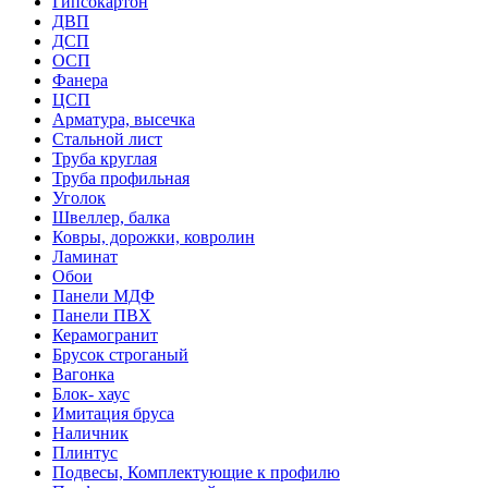
Гипсокартон
ДВП
ДСП
ОСП
Фанера
ЦСП
Арматура, высечка
Стальной лист
Труба круглая
Труба профильная
Уголок
Швеллер, балка
Ковры, дорожки, ковролин
Ламинат
Обои
Панели МДФ
Панели ПВХ
Керамогранит
Брусок строганый
Вагонка
Блок- хаус
Имитация бруса
Наличник
Плинтус
Подвесы, Комплектующие к профилю