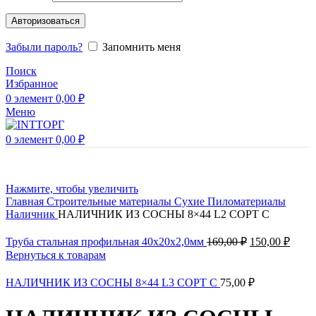
Авторизоваться
Забыли пароль?
Запомнить меня
Поиск
Избранное
0
элемент
0,00
₽
Меню
0
элемент
0,00
₽
Нажмите, чтобы увеличить
Главная
Строительные материалы
Сухие Пиломатериалы
Наличник
НАЛИЧНИК ИЗ СОСНЫ 8×44 L2 СОРT C
Труба стальная профильная 40х20х2,0мм
169,00
₽
150,00
₽
Вернуться к товарам
НАЛИЧНИК ИЗ СОСНЫ 8×44 L3 СОРТ C
75,00
₽