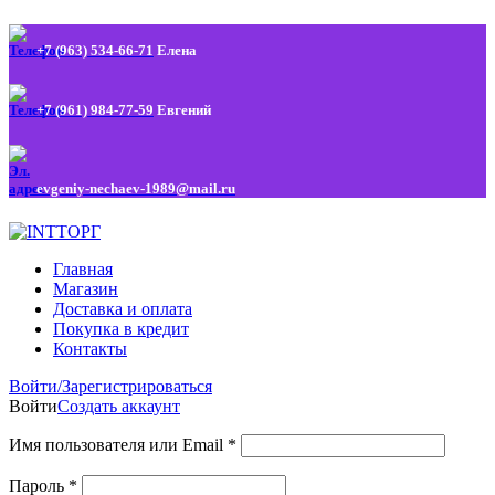
+7 (963) 534-66-71
Елена
+7 (961) 984-77-59
Евгений
evgeniy-nechaev-1989@mail.ru
Главная
Магазин
Доставка и оплата
Покупка в кредит
Контакты
Войти/Зарегистрироваться
Войти
Создать аккаунт
Имя пользователя или Email
*
Пароль
*