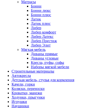
Матрасы
Бонни
Бонни люкс
Бонни плюс
Латик
Латик плюс
Либер
Либер комфорт
Либер Латекс
Либер Престиж
Либер Элит
Мягкая мебель
Диваны прямые
Диваны угловые
Кресла, пуфы, софы
Наборы мягкой мебели
Строительные материалы
Автокресла
Детская мебель, стулья для кормления
Качели, горки
Коляски. переноски
Кроватки, манежи
Ходунки, прыгунки
Игрушки
Наушники