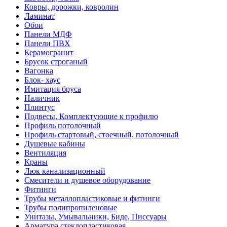
Ковры, дорожки, ковролин
Ламинат
Обои
Панели МДФ
Панели ПВХ
Керамогранит
Брусок строганый
Вагонка
Блок- хаус
Имитация бруса
Наличник
Плинтус
Подвесы, Комплектующие к профилю
Профиль потолочный
Профиль стартовый, стоечный, потолочный
Душевые кабины
Вентиляция
Краны
Люк канализационный
Смесители и душевое оборудование
Фитинги
Трубы металлопластиковые и фитинги
Трубы полипропиленовые
Унитазы, Умывальники, Биде, Писсуары
Арматура стеклопластиковая