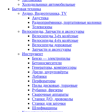
Холодильники автомобильные
Бытовая техника
Аудио, Видеотехника, TV
Акустика
Радиоприёмники, портативные колонки
Телевизоры
Велосипеды, Запчасти и аксессуары
Велосипеды 3-ёх колёсные
Велосипеды 4-ёх колёсные
Велосипеды дорожные
Запчасти и аксессуары
Инструмент
Бензо — электропилы
Бетоносмесители
Генераторы, компрессоры
Дрели, шуруповёрты
Лобзики
Перфораторы
Пилы дисковые, торцевые
Рубанки, фрезеры
Сварочные аппараты
Станки Д/О, дровоколы
Станки для заточки
Шлифмашины