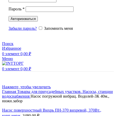
Пароль
*
Авторизоваться
Забыли пароль?
Запомнить меня
Поиск
Избранное
0
элемент
0,00
₽
Меню
0
элемент
0,00
₽
Нажмите, чтобы увеличить
Главная
Товары для приусадебных участков.
Насосы, станции
водоснабжения
Насос погружной вибрац. Водолей-3К 40м.,
нижн.забор
Насос поверхностный Вихрь ПН-370 вихревой, 370Вт.,
корп.нерж.
3480,00
₽