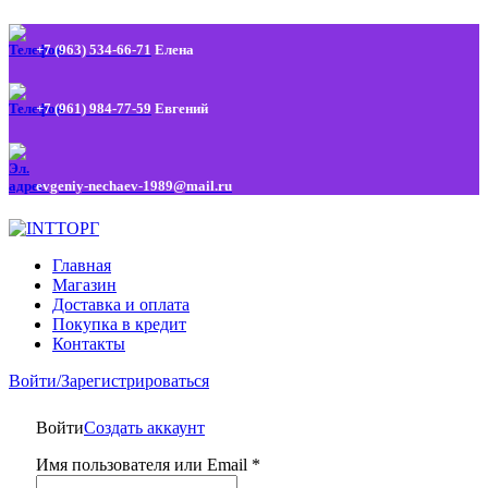
+7 (963) 534-66-71
Елена
+7 (961) 984-77-59
Евгений
evgeniy-nechaev-1989@mail.ru
Главная
Магазин
Доставка и оплата
Покупка в кредит
Контакты
Войти/Зарегистрироваться
Войти
Создать аккаунт
Имя пользователя или Email
*