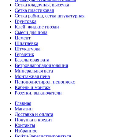
Сетка кладочная, высечка
Сетка пластиковая
Сетка рабица, сетка штукатурная.
Грунтовка
Клей, жидкие гвозди
Смеси для пола
Цемент
Шпатлёвка
Штукатурка
Герметик
Базальтовая вата
Ветровлагопароизоляция
Минеральная вата
Монтажная пена
Пенополистирол, пеноплекс
Кабель и монтаж
Розетки, выключатели
Главная
Магазин
Доставка и оплата
Покупка в кредит
Контакты
Избранное
Войти/Зарегистрироваться