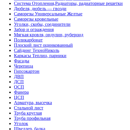
Система Отопления,Радиаторы, радиаторные решетки
Дюбеля, дюбель — гвозди
Саморезы Универсальные Желтые
Саморезы кровельные
Уголки, скобы, соединители
Забор и ограждения
Мягкая кровля, ондулин, рубероид
Поликарбонат
Плоский лист оцинкованный
Сайдинг ТехноНиколь
Каркасы Теплиц, парники
Фасады
Черепица
Гипсокартон
ДВП
ДСП
ОСП
Фанера
ЦСП
Арматура, высечка
Стальной лист
Труба круглая
Труба профильная
Уголок
Швеллер, балка