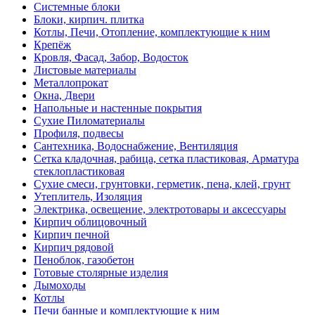
Системные блоки
Блоки, кирпич. плитка
Котлы, Печи, Отопление, комплектующие к ним
Крепёж
Кровля, Фасад, Забор, Водосток
Листовые материалы
Металлопрокат
Окна, Двери
Напольные и настенные покрытия
Сухие Пиломатериалы
Профиля, подвесы
Сантехника, Водоснабжение, Вентиляция
Сетка кладочная, рабица, сетка пластиковая, Арматура
стеклопластиковая
Сухие смеси, грунтовки, герметик, пена, клей, грунт
Утеплитель, Изоляция
Электрика, освещение, электротовары и аксессуары
Кирпич облицовочный
Кирпич печной
Кирпич рядовой
Пеноблок, газобетон
Готовые столярные изделия
Дымоходы
Котлы
Печи банные и комплектующие к ним