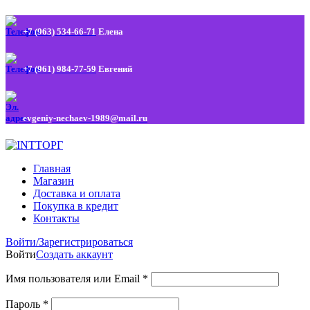
+7 (963) 534-66-71
Елена
+7 (961) 984-77-59
Евгений
evgeniy-nechaev-1989@mail.ru
Главная
Магазин
Доставка и оплата
Покупка в кредит
Контакты
Войти/Зарегистрироваться
Войти
Создать аккаунт
Имя пользователя или Email
*
Пароль
*