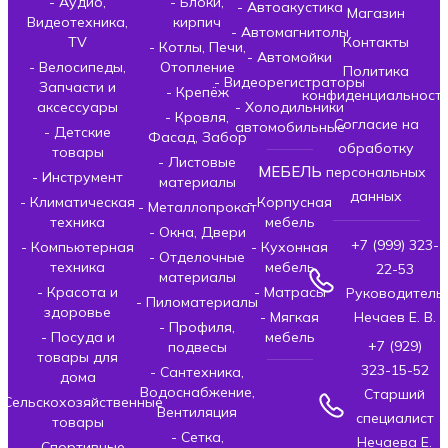
- Аудио,
- Блоки,
- Автоакустика
Магазин
Видеотехника,
кирпич
- Автомагнитолы
TV
Контакты
- Котлы, Печи,
- Автомойки
- Велосипеды,
Отопление
Политика
- Видеорегистраторы
Запчасти и
- Крепёж
конфиденциальност
аксессуары
- Холодильники
- Кровля,
Согласие на
автомобильные
- Детские
Фасад, Забор
обработку
товары
- Листовые
МЕБЕЛЬ
персональных
- Инструмент
материалы
данных
- Климатическая
- Корпусная
- Металлопрокат
техника
мебель
- Окна, Двери
+7 (999) 323-
- Компьютерная
- Кухонная
- Отделочные
техника
мебель
22-53
материалы
- Красота и
- Матрасы
Руководитель
- Пиломатериалы
здоровье
- Мягкая
Нечаев Е. В.
- Профиля,
- Посуда и
мебель
+7 (929)
подвесы
товары для
323-15-52
- Сантехника,
дома
Водоснабжение,
Старший
- Сельскохозяйственные
Вентиляция
специалист
товары
- Сетка,
Нечаева Е.
- Спортивные