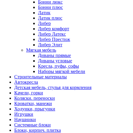
Бонни люкс
Бонни плюс
Латик
Латик плюс
Либер
Либер комфорт
Либер Латекс
Либер Престиж
Либер Элит
Мягкая мебель
Диваны прямые
Диваны угловые
Кресла, пуфы, софы
Наборы мягкой мебели
Строительные материалы
Автокресла
Детская мебель, стулья для кормления
Качели, горки
Коляски. переноски
Кроватки, манежи
Ходунки, прыгунки
Игрушки
Наушники
Системные блоки
Блоки, кирпич. плитка