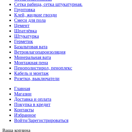
Сетка рабица, сетка штукатурная.
Грунтовка
Клей, жидкие гвозди
Смеси для пола
Цемент
Шпатлёвка
Штукатурка
Герметик
Базальтовая вата
Ветровлагопароизоляция
Минеральная вата
Монтажная пена
Пенополистирол, пеноплекс
Кабель и монтаж
Розетки, выключатели
Главная
Магазин
Доставка и оплата
Покупка в кредит
Контакты
Избранное
Войти/Зарегистрироваться
Ваша корзина