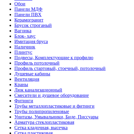
Обои
Панели МДФ
Панели ПВХ
Керамогранит
Брусок строганый
Вагонка
Блок- хаус
Имитация бруса
Наличник
Плинтус
Подвесы, Комплектующие к профилю
Профиль потолочный
Профиль стартовый, стоечный, потолочный
Душевые кабины
Вентиляция
Краны
Люк канализационный
Смесители и душевое оборудование
Фитинги
Трубы металлопластиковые и фитинги
Трубы полипропиленовые
Унитазы, Умывальники, Биде, Писсуары
Арматура стеклопластиковая
Сетка кладочная, высечка
Сетка пластиковая