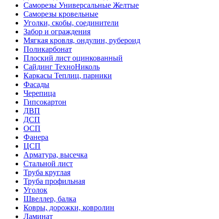
Саморезы Универсальные Желтые
Саморезы кровельные
Уголки, скобы, соединители
Забор и ограждения
Мягкая кровля, ондулин, рубероид
Поликарбонат
Плоский лист оцинкованный
Сайдинг ТехноНиколь
Каркасы Теплиц, парники
Фасады
Черепица
Гипсокартон
ДВП
ДСП
ОСП
Фанера
ЦСП
Арматура, высечка
Стальной лист
Труба круглая
Труба профильная
Уголок
Швеллер, балка
Ковры, дорожки, ковролин
Ламинат