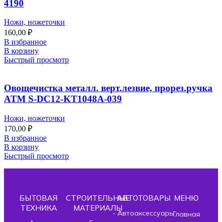
4190
Ножи, ножеточки
160,00
₽
В избранное
В корзину
Быстрый просмотр
Овощечистка металл. верт.лезвие, прорез.ручка
ATM S-DC12-KT1048A-039
Ножи, ножеточки
170,00
₽
В избранное
В корзину
Быстрый просмотр
БЫТОВАЯ
СТРОИТЕЛЬНЫЕ
АВТОТОВАРЫ
МЕНЮ
ТЕХНИКА
МАТЕРИАЛЫ
- Автоаксессуары
Главная