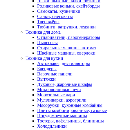
Лыжи, лыжные палки, ботинки
Роликовые коньки, скейтборды
Самокаты, кузнечики
Санки, снегокаты
Тренажёры
Тюбинги, ватрушки, ледянки
Техника для дома
Отпариватели, парогенераторы
Пылесосы
Стиральные машины автомат
Швейные машины, оверлоки
Техника для кухни
Автоклавы, дистилляторы
Блендеры
Варочные панели
Вытяжки
Духовые, жарочные шкафы
Микроволновые печи
Морозильные лари
Мультиварки, аэрогрили
Мясорубки, кухонные комбайны
Плиты комбинированные, газовые
Посудомоечные машины
Тостеры, вафельницы, блинницы
Холодильники