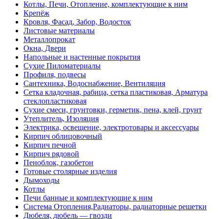
Котлы, Печи, Отопление, комплектующие к ним
Крепёж
Кровля, Фасад, Забор, Водосток
Листовые материалы
Металлопрокат
Окна, Двери
Напольные и настенные покрытия
Сухие Пиломатериалы
Профиля, подвесы
Сантехника, Водоснабжение, Вентиляция
Сетка кладочная, рабица, сетка пластиковая, Арматура
стеклопластиковая
Сухие смеси, грунтовки, герметик, пена, клей, грунт
Утеплитель, Изоляция
Электрика, освещение, электротовары и аксессуары
Кирпич облицовочный
Кирпич печной
Кирпич рядовой
Пеноблок, газобетон
Готовые столярные изделия
Дымоходы
Котлы
Печи банные и комплектующие к ним
Система Отопления,Радиаторы, радиаторные решетки
Дюбеля, дюбель — гвозди