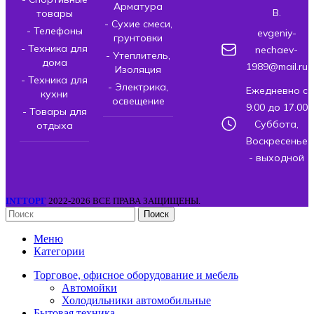
Арматура
В.
товары
- Сухие смеси,
- Телефоны
evgeniy-
грунтовки
- Техника для
nechaev-
- Утеплитель,
дома
1989@mail.ru
Изоляция
- Техника для
- Электрика,
Ежедневно с
кухни
освещение
9.00 до 17.00
- Товары для
Суббота,
отдыха
Воскресенье
- выходной
INTТОРГ
2022-2026 ВСЕ ПРАВА ЗАЩИЩЕНЫ.
Поиск
Меню
Категории
Торговое, офисное оборудование и мебель
Автомойки
Холодильники автомобильные
Бытовая техника