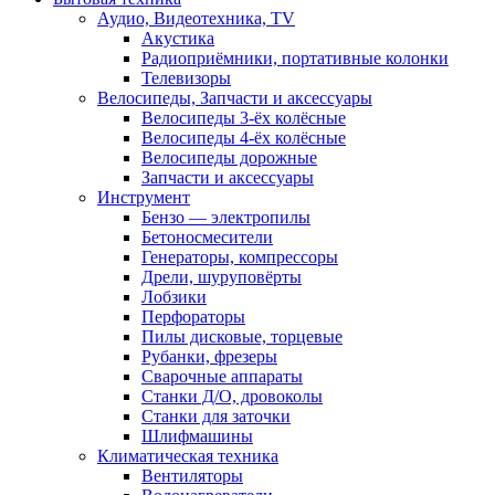
Аудио, Видеотехника, TV
Акустика
Радиоприёмники, портативные колонки
Телевизоры
Велосипеды, Запчасти и аксессуары
Велосипеды 3-ёх колёсные
Велосипеды 4-ёх колёсные
Велосипеды дорожные
Запчасти и аксессуары
Инструмент
Бензо — электропилы
Бетоносмесители
Генераторы, компрессоры
Дрели, шуруповёрты
Лобзики
Перфораторы
Пилы дисковые, торцевые
Рубанки, фрезеры
Сварочные аппараты
Станки Д/О, дровоколы
Станки для заточки
Шлифмашины
Климатическая техника
Вентиляторы