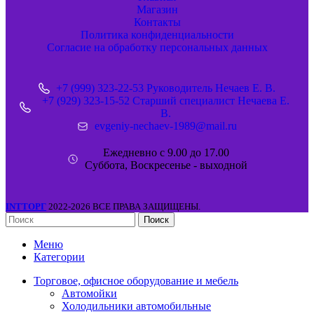
Магазин
Контакты
Политика конфиденциальности
Согласие на обработку персональных данных
+7 (999) 323-22-53 Руководитель Нечаев Е. В.
+7 (929) 323-15-52 Старший специалист Нечаева Е.
В.
evgeniy-nechaev-1989@mail.ru
Ежедневно с 9.00 до 17.00
Суббота, Воскресенье - выходной
INTТОРГ
2022-2026 ВСЕ ПРАВА ЗАЩИЩЕНЫ.
Поиск
Меню
Категории
Торговое, офисное оборудование и мебель
Автомойки
Холодильники автомобильные