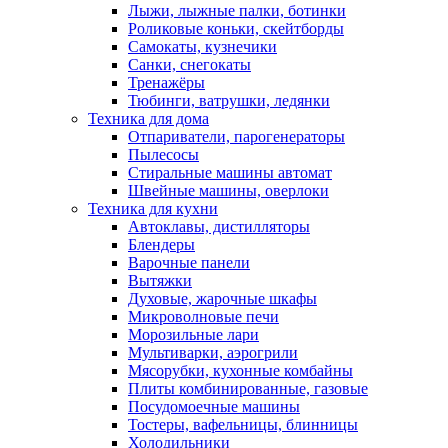
Лыжи, лыжные палки, ботинки
Роликовые коньки, скейтборды
Самокаты, кузнечики
Санки, снегокаты
Тренажёры
Тюбинги, ватрушки, ледянки
Техника для дома
Отпариватели, парогенераторы
Пылесосы
Стиральные машины автомат
Швейные машины, оверлоки
Техника для кухни
Автоклавы, дистилляторы
Блендеры
Варочные панели
Вытяжки
Духовые, жарочные шкафы
Микроволновые печи
Морозильные лари
Мультиварки, аэрогрили
Мясорубки, кухонные комбайны
Плиты комбинированные, газовые
Посудомоечные машины
Тостеры, вафельницы, блинницы
Холодильники