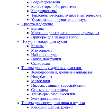
Водонагреватели
Конвекторы, обогреватели
Кондиционеры
Тепловентиляторы, пушки электрические
Увлажнители, осушители воздуха
Красота и здоровье
Бритвы
Машинки для стрижки волос, триммеры
Приборы для укладки волос
Посуда и товары для кухни
Казаны
Мантоварки
Наборы посуды
Ножи, ножеточки
Сковороды
Товары для приусадебных участков.
Зернодробилки, доильные аппараты
Инкубаторы
Мотоблоки
Насосы, станции водоснабжения
Стремянки, лестницы
Триммеры, газонокосилки
Электросушилки
Товары для спорта, пикника и отдыха
Клюшки, шайбы, коньки