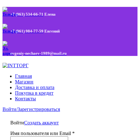
+7 (963) 534-66-71
Елена
+7 (961) 984-77-59
Евгений
evgeniy-nechaev-1989@mail.ru
Главная
Магазин
Доставка и оплата
Покупка в кредит
Контакты
Войти/Зарегистрироваться
Войти
Создать аккаунт
Имя пользователя или Email
*