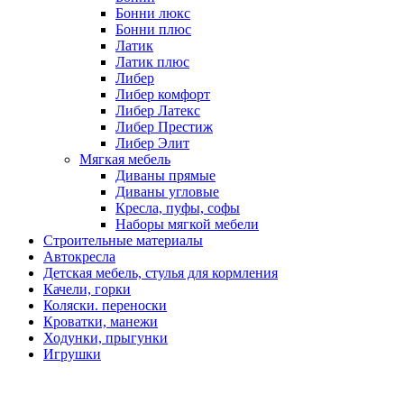
Бонни люкс
Бонни плюс
Латик
Латик плюс
Либер
Либер комфорт
Либер Латекс
Либер Престиж
Либер Элит
Мягкая мебель
Диваны прямые
Диваны угловые
Кресла, пуфы, софы
Наборы мягкой мебели
Строительные материалы
Автокресла
Детская мебель, стулья для кормления
Качели, горки
Коляски. переноски
Кроватки, манежи
Ходунки, прыгунки
Игрушки
Наушники
Системные блоки
Блоки, кирпич. плитка