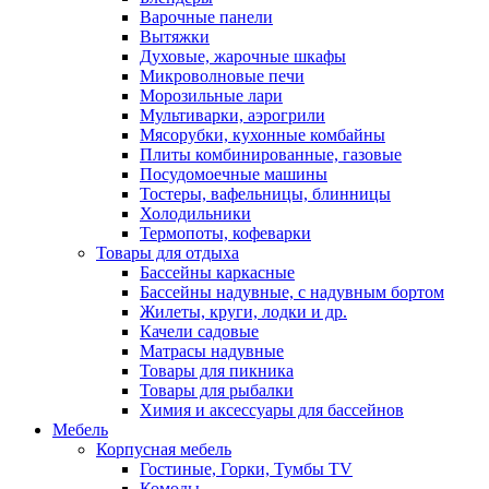
Варочные панели
Вытяжки
Духовые, жарочные шкафы
Микроволновые печи
Морозильные лари
Мультиварки, аэрогрили
Мясорубки, кухонные комбайны
Плиты комбинированные, газовые
Посудомоечные машины
Тостеры, вафельницы, блинницы
Холодильники
Термопоты, кофеварки
Товары для отдыха
Бассейны каркасные
Бассейны надувные, с надувным бортом
Жилеты, круги, лодки и др.
Качели садовые
Матрасы надувные
Товары для пикника
Товары для рыбалки
Химия и аксессуары для бассейнов
Мебель
Корпусная мебель
Гостиные, Горки, Тумбы TV
Комоды