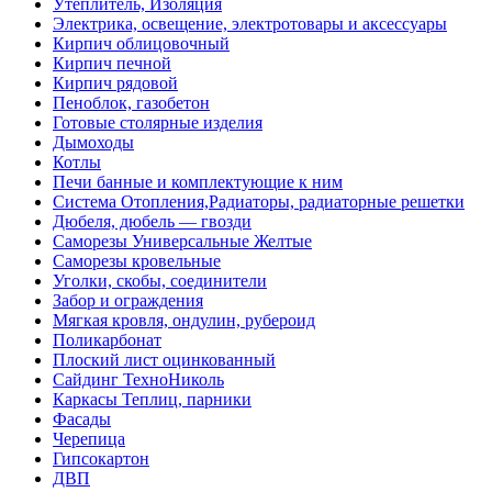
Утеплитель, Изоляция
Электрика, освещение, электротовары и аксессуары
Кирпич облицовочный
Кирпич печной
Кирпич рядовой
Пеноблок, газобетон
Готовые столярные изделия
Дымоходы
Котлы
Печи банные и комплектующие к ним
Система Отопления,Радиаторы, радиаторные решетки
Дюбеля, дюбель — гвозди
Саморезы Универсальные Желтые
Саморезы кровельные
Уголки, скобы, соединители
Забор и ограждения
Мягкая кровля, ондулин, рубероид
Поликарбонат
Плоский лист оцинкованный
Сайдинг ТехноНиколь
Каркасы Теплиц, парники
Фасады
Черепица
Гипсокартон
ДВП