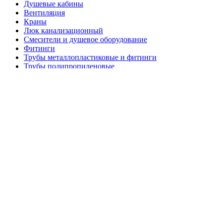
Душевые кабины
Вентиляция
Краны
Люк канализационный
Смесители и душевое оборудование
Фитинги
Трубы металлопластиковые и фитинги
Трубы полипропиленовые
Унитазы, Умывальники, Биде, Писсуары
Арматура стеклопластиковая
Сетка кладочная, высечка
Сетка пластиковая
Сетка рабица, сетка штукатурная.
Грунтовка
Клей, жидкие гвозди
Смеси для пола
Цемент
Шпатлёвка
Штукатурка
Герметик
Базальтовая вата
Ветровлагопароизоляция
Минеральная вата
Монтажная пена
Пенополистирол, пеноплекс