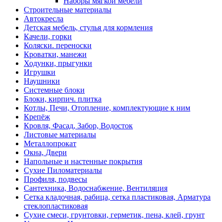
Наборы мягкой мебели
Строительные материалы
Автокресла
Детская мебель, стулья для кормления
Качели, горки
Коляски. переноски
Кроватки, манежи
Ходунки, прыгунки
Игрушки
Наушники
Системные блоки
Блоки, кирпич. плитка
Котлы, Печи, Отопление, комплектующие к ним
Крепёж
Кровля, Фасад, Забор, Водосток
Листовые материалы
Металлопрокат
Окна, Двери
Напольные и настенные покрытия
Сухие Пиломатериалы
Профиля, подвесы
Сантехника, Водоснабжение, Вентиляция
Сетка кладочная, рабица, сетка пластиковая, Арматура
стеклопластиковая
Сухие смеси, грунтовки, герметик, пена, клей, грунт