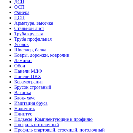
ДСП
ОСП
Фанера
ЦСП
Арматура, высечка
Стальной лист
Труба круглая
Труба профильная
Уголок
Швеллер, балка
Ковры, дорожки, ковролин
Ламинат
Обои
Панели МДФ
Панели ПВХ
Керамогранит
Брусок строганый
Вагонка
Блок- хаус
Имитация бруса
Наличник
Плинтус
Подвесы, Комплектующие к профилю
Профиль потолочный
Профиль стартовый, стоечный, потолочный