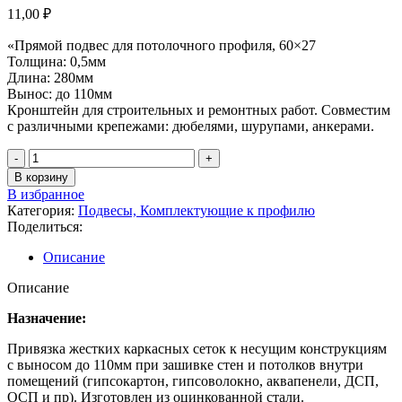
11,00
₽
«Прямой подвес для потолочного профиля, 60×27
Толщина: 0,5мм
Длина: 280мм
Вынос: до 110мм
Кронштейн для строительных и ремонтных работ. Совместим
с различными крепежами: дюбелями, шурупами, анкерами.
Количество
товара
В корзину
Подвес
В избранное
прямой
Категория:
Подвесы, Комплектующие к профилю
60х27
Поделиться:
ЭКОНОМ
Описание
Описание
Назначение:
Привязка жестких каркасных сеток к несущим конструкциям
с выносом до 110мм при зашивке стен и потолков внутри
помещений (гипсокартон, гипсоволокно, аквапенели, ДСП,
ОСП и пр). Изготовлен из оцинкованной стали.