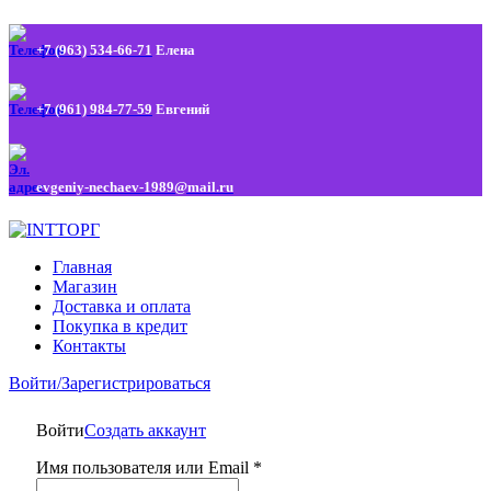
+7 (963) 534-66-71
Елена
+7 (961) 984-77-59
Евгений
evgeniy-nechaev-1989@mail.ru
Главная
Магазин
Доставка и оплата
Покупка в кредит
Контакты
Войти/Зарегистрироваться
Войти
Создать аккаунт
Имя пользователя или Email
*