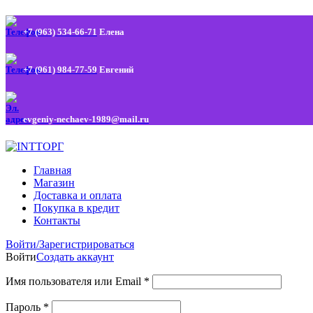
+7 (963) 534-66-71
Елена
+7 (961) 984-77-59
Евгений
evgeniy-nechaev-1989@mail.ru
Главная
Магазин
Доставка и оплата
Покупка в кредит
Контакты
Войти/Зарегистрироваться
Войти
Создать аккаунт
Имя пользователя или Email
*
Пароль
*