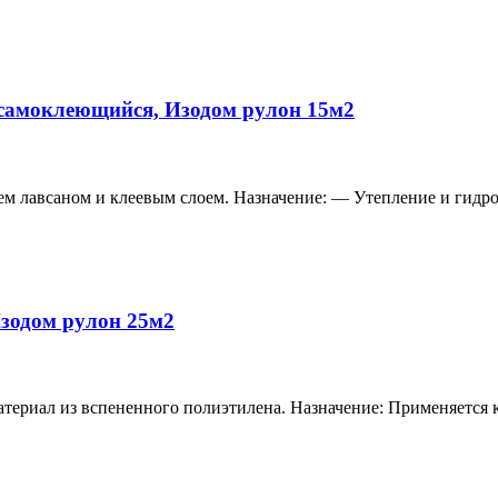
самоклеющийся, Изодом рулон 15м2
 лавсаном и клеевым слоем. Назначение: — Утепление и гидрои
зодом рулон 25м2
ал из вспененного полиэтилена. Назначение: Применяется как