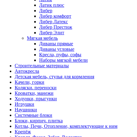
Латик плюс
Либер
Либер комфорт
Либер Латекс
Либер Престиж
Либер Элит
Мягкая мебель
Диваны прямые
Диваны угловые
Кресла, пуфы, софы
Наборы мягкой мебели
Строительные материалы
Автокресла
Детская мебель, стулья для кормления
Качели, горки
Коляски. переноски
Кроватки, манежи
Ходунки, прыгунки
Игрушки
Наушники
Системные блоки
Блоки, кирпич. плитка
Котлы, Печи, Отопление, комплектующие к ним
Крепёж