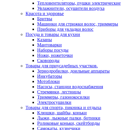
Тепловентиляторы, пушки электрические
Увлажнители, осушители воздуха
Красота и здоровье
Бритвы
Машинки для стрижки волос, триммеры
Приборы для укладки волос
Посуда и товары для кухни
Казаны
Мантоварки
Наборы посуды
Ножи, ножеточки
Сковороды
Товары для приусадебных участков.
Зернодробилки, доильные аппараты
Инкубаторы
Мотоблоки
Насосы, станции водоснабжения
Стремянки, лестницы
Триммеры, газонокосилки
Электросушилки
Товары для спорта, пикника и отдыха
Клюшки, шайбы, коньки
Лыжи, лыжные палки, ботинки
Роликовые коньки, скейтборды
Самокаты, кузнечики