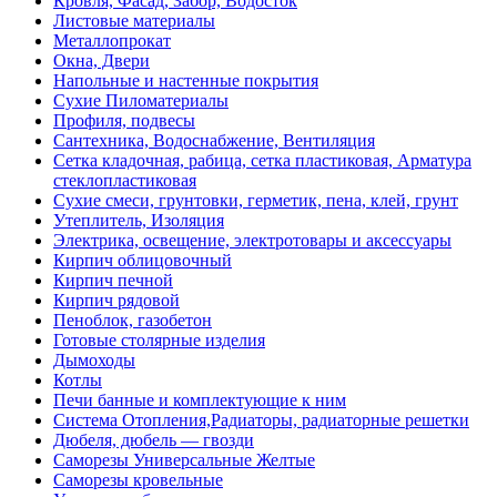
Кровля, Фасад, Забор, Водосток
Листовые материалы
Металлопрокат
Окна, Двери
Напольные и настенные покрытия
Сухие Пиломатериалы
Профиля, подвесы
Сантехника, Водоснабжение, Вентиляция
Сетка кладочная, рабица, сетка пластиковая, Арматура
стеклопластиковая
Сухие смеси, грунтовки, герметик, пена, клей, грунт
Утеплитель, Изоляция
Электрика, освещение, электротовары и аксессуары
Кирпич облицовочный
Кирпич печной
Кирпич рядовой
Пеноблок, газобетон
Готовые столярные изделия
Дымоходы
Котлы
Печи банные и комплектующие к ним
Система Отопления,Радиаторы, радиаторные решетки
Дюбеля, дюбель — гвозди
Саморезы Универсальные Желтые
Саморезы кровельные