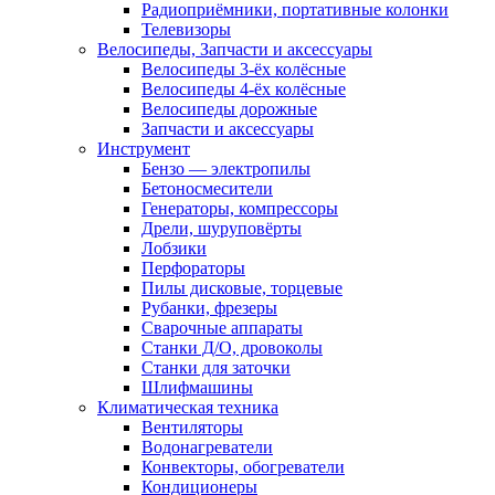
Радиоприёмники, портативные колонки
Телевизоры
Велосипеды, Запчасти и аксессуары
Велосипеды 3-ёх колёсные
Велосипеды 4-ёх колёсные
Велосипеды дорожные
Запчасти и аксессуары
Инструмент
Бензо — электропилы
Бетоносмесители
Генераторы, компрессоры
Дрели, шуруповёрты
Лобзики
Перфораторы
Пилы дисковые, торцевые
Рубанки, фрезеры
Сварочные аппараты
Станки Д/О, дровоколы
Станки для заточки
Шлифмашины
Климатическая техника
Вентиляторы
Водонагреватели
Конвекторы, обогреватели
Кондиционеры