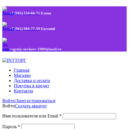
+7 (963) 534-66-71
Елена
+7 (961) 984-77-59
Евгений
evgeniy-nechaev-1989@mail.ru
Главная
Магазин
Доставка и оплата
Покупка в кредит
Контакты
Войти/Зарегистрироваться
Войти
Создать аккаунт
Имя пользователя или Email
*
Пароль
*