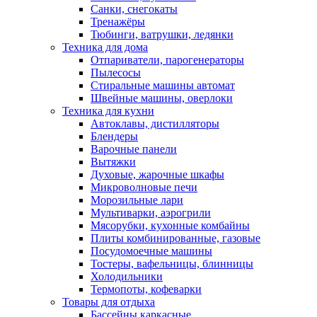
Санки, снегокаты
Тренажёры
Тюбинги, ватрушки, ледянки
Техника для дома
Отпариватели, парогенераторы
Пылесосы
Стиральные машины автомат
Швейные машины, оверлоки
Техника для кухни
Автоклавы, дистилляторы
Блендеры
Варочные панели
Вытяжки
Духовые, жарочные шкафы
Микроволновые печи
Морозильные лари
Мультиварки, аэрогрили
Мясорубки, кухонные комбайны
Плиты комбинированные, газовые
Посудомоечные машины
Тостеры, вафельницы, блинницы
Холодильники
Термопоты, кофеварки
Товары для отдыха
Бассейны каркасные