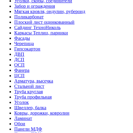
Уголки, скобы, соединители
Забор и ограждения
Мягкая кровля, ондулин, рубероид
Поликарбонат
Плоский лист оцинкованный
Сайдинг ТехноНиколь
Каркасы Теплиц, парники
Фасады
Черепица
Гипсокартон
ДВП
ДСП
ОСП
Фанера
ЦСП
Арматура, высечка
Стальной лист
Труба круглая
Труба профильная
Уголок
Швеллер, балка
Ковры, дорожки, ковролин
Ламинат
Обои
Панели МДФ