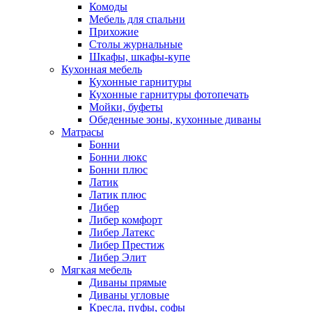
Комоды
Мебель для спальни
Прихожие
Столы журнальные
Шкафы, шкафы-купе
Кухонная мебель
Кухонные гарнитуры
Кухонные гарнитуры фотопечать
Мойки, буфеты
Обеденные зоны, кухонные диваны
Матрасы
Бонни
Бонни люкс
Бонни плюс
Латик
Латик плюс
Либер
Либер комфорт
Либер Латекс
Либер Престиж
Либер Элит
Мягкая мебель
Диваны прямые
Диваны угловые
Кресла, пуфы, софы