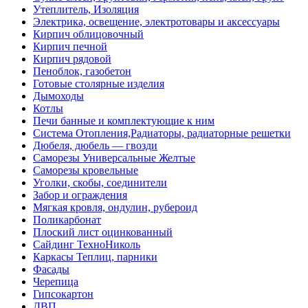
Утеплитель, Изоляция
Электрика, освещение, электротовары и аксессуары
Кирпич облицовочный
Кирпич печной
Кирпич рядовой
Пеноблок, газобетон
Готовые столярные изделия
Дымоходы
Котлы
Печи банные и комплектующие к ним
Система Отопления,Радиаторы, радиаторные решетки
Дюбеля, дюбель — гвозди
Саморезы Универсальные Желтые
Саморезы кровельные
Уголки, скобы, соединители
Забор и ограждения
Мягкая кровля, ондулин, рубероид
Поликарбонат
Плоский лист оцинкованный
Сайдинг ТехноНиколь
Каркасы Теплиц, парники
Фасады
Черепица
Гипсокартон
ДВП