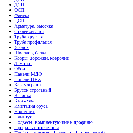
ДСП
ОСП
Фанера
ЦСП
Арматура, высечка
Стальной лист
Труба круглая
Труба профильная
Уголок
Швеллер, балка
Ковры, дорожки, ковролин
Ламинат
Обои
Панели МДФ
Панели ПВХ
Керамогранит
Брусок строганый
Вагонка
Блок- хаус
Имитация бруса
Наличник
Плинтус
Подвесы, Комплектующие к профилю
Профиль потолочный
Профиль стартовый, стоечный, потолочный