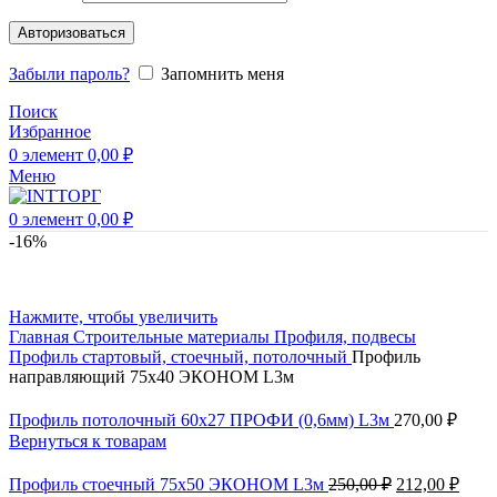
Авторизоваться
Забыли пароль?
Запомнить меня
Поиск
Избранное
0
элемент
0,00
₽
Меню
0
элемент
0,00
₽
-16%
Нажмите, чтобы увеличить
Главная
Строительные материалы
Профиля, подвесы
Профиль стартовый, стоечный, потолочный
Профиль
направляющий 75х40 ЭКОНОМ L3м
Профиль потолочный 60х27 ПРОФИ (0,6мм) L3м
270,00
₽
Вернуться к товарам
Профиль стоечный 75х50 ЭКОНОМ L3м
250,00
₽
212,00
₽