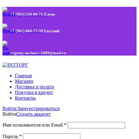
+7 (963) 534-66-71
Елена
+7 (961) 984-77-59
Евгений
evgeniy-nechaev-1989@mail.ru
Главная
Магазин
Доставка и оплата
Покупка в кредит
Контакты
Войти/Зарегистрироваться
Войти
Создать аккаунт
Имя пользователя или Email
*
Пароль
*