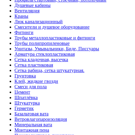
Душевые кабины
Вентиляция
Краны
Люк канализационный
Смесители и душевое оборудование
Фитинги
Трубы металлопластиковые и фитинги
Трубы полипропиленовые
Унитазы, Умывальники, Биде, Писсуары
Арматура стеклопластиковая
Сетка кладочная, высечка
Сетка пластиковая
Сетка рабица, сетка штукатурная.
Грунтовка
Клей, жидкие гвозди
Смеси для пола
Цемент
Шпатлёвка
Штукатурка
Герметик
Базальтовая вата
Ветровлагопароизоляция
Минеральная вата
Монтажная пена