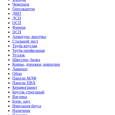
Черепица
Гипсокартон
ДВП
ДСП
ОСП
Фанера
ЦСП
Арматура, высечка
Стальной лист
Труба круглая
Труба профильная
Уголок
Швеллер, балка
Ковры, дорожки, ковролин
Ламинат
Обои
Панели МДФ
Панели ПВХ
Керамогранит
Брусок строганый
Вагонка
Блок- хаус
Имитация бруса
Наличник