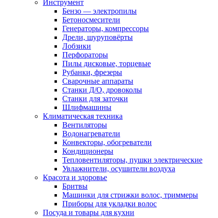
Инструмент
Бензо — электропилы
Бетоносмесители
Генераторы, компрессоры
Дрели, шуруповёрты
Лобзики
Перфораторы
Пилы дисковые, торцевые
Рубанки, фрезеры
Сварочные аппараты
Станки Д/О, дровоколы
Станки для заточки
Шлифмашины
Климатическая техника
Вентиляторы
Водонагреватели
Конвекторы, обогреватели
Кондиционеры
Тепловентиляторы, пушки электрические
Увлажнители, осушители воздуха
Красота и здоровье
Бритвы
Машинки для стрижки волос, триммеры
Приборы для укладки волос
Посуда и товары для кухни