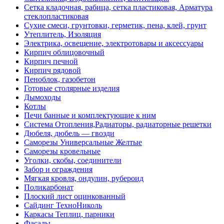
Сетка кладочная, рабица, сетка пластиковая, Арматура
стеклопластиковая
Сухие смеси, грунтовки, герметик, пена, клей, грунт
Утеплитель, Изоляция
Электрика, освещение, электротовары и аксессуары
Кирпич облицовочный
Кирпич печной
Кирпич рядовой
Пеноблок, газобетон
Готовые столярные изделия
Дымоходы
Котлы
Печи банные и комплектующие к ним
Система Отопления,Радиаторы, радиаторные решетки
Дюбеля, дюбель — гвозди
Саморезы Универсальные Желтые
Саморезы кровельные
Уголки, скобы, соединители
Забор и ограждения
Мягкая кровля, ондулин, рубероид
Поликарбонат
Плоский лист оцинкованный
Сайдинг ТехноНиколь
Каркасы Теплиц, парники
Фасады