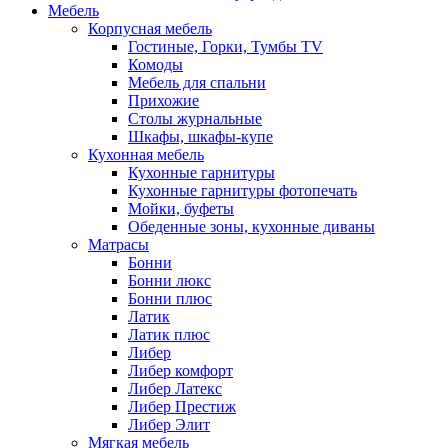
Мебель
Корпусная мебель
Гостиные, Горки, Тумбы TV
Комоды
Мебель для спальни
Прихожие
Столы журнальные
Шкафы, шкафы-купе
Кухонная мебель
Кухонные гарнитуры
Кухонные гарнитуры фотопечать
Мойки, буфеты
Обеденные зоны, кухонные диваны
Матрасы
Бонни
Бонни люкс
Бонни плюс
Латик
Латик плюс
Либер
Либер комфорт
Либер Латекс
Либер Престиж
Либер Элит
Мягкая мебель