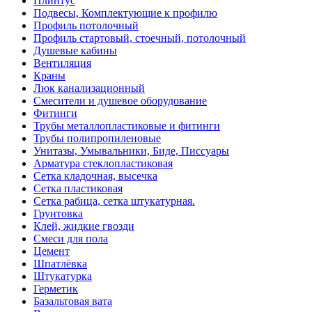
Плинтус
Подвесы, Комплектующие к профилю
Профиль потолочный
Профиль стартовый, стоечный, потолочный
Душевые кабины
Вентиляция
Краны
Люк канализационный
Смесители и душевое оборудование
Фитинги
Трубы металлопластиковые и фитинги
Трубы полипропиленовые
Унитазы, Умывальники, Биде, Писсуары
Арматура стеклопластиковая
Сетка кладочная, высечка
Сетка пластиковая
Сетка рабица, сетка штукатурная.
Грунтовка
Клей, жидкие гвозди
Смеси для пола
Цемент
Шпатлёвка
Штукатурка
Герметик
Базальтовая вата