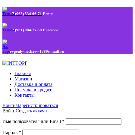
+7 (963) 534-66-71
Елена
+7 (961) 984-77-59
Евгений
evgeniy-nechaev-1989@mail.ru
Главная
Магазин
Доставка и оплата
Покупка в кредит
Контакты
Войти/Зарегистрироваться
Войти
Создать аккаунт
Имя пользователя или Email
*
Пароль
*