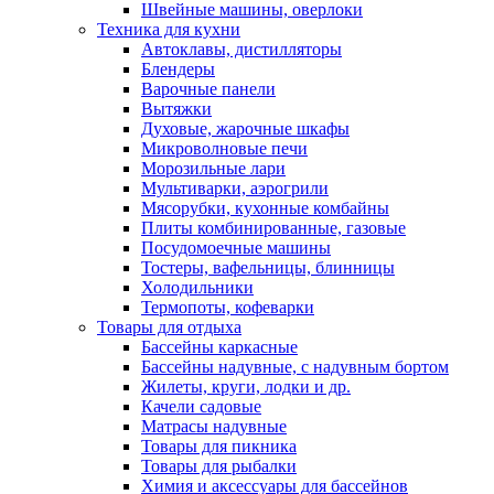
Швейные машины, оверлоки
Техника для кухни
Автоклавы, дистилляторы
Блендеры
Варочные панели
Вытяжки
Духовые, жарочные шкафы
Микроволновые печи
Морозильные лари
Мультиварки, аэрогрили
Мясорубки, кухонные комбайны
Плиты комбинированные, газовые
Посудомоечные машины
Тостеры, вафельницы, блинницы
Холодильники
Термопоты, кофеварки
Товары для отдыха
Бассейны каркасные
Бассейны надувные, с надувным бортом
Жилеты, круги, лодки и др.
Качели садовые
Матрасы надувные
Товары для пикника
Товары для рыбалки
Химия и аксессуары для бассейнов