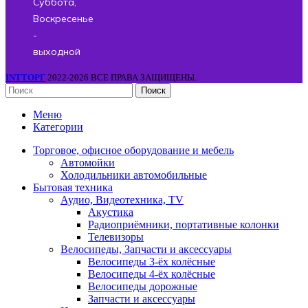
Суббота,
Воскресенье
-
выходной
INTТОРГ
2022-2026 ВСЕ ПРАВА ЗАЩИЩЕНЫ.
Поиск
Меню
Категории
Торговое, офисное оборудование и мебель
Автомойки
Холодильники автомобильные
Бытовая техника
Аудио, Видеотехника, TV
Акустика
Радиоприёмники, портативные колонки
Телевизоры
Велосипеды, Запчасти и аксессуары
Велосипеды 3-ёх колёсные
Велосипеды 4-ёх колёсные
Велосипеды дорожные
Запчасти и аксессуары