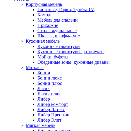
Корпусная мебель
Гостиные, Горки, Тумбы TV
Комоды
Мебель для спальни
Прихожие
Столы журнальные
Шкафы, шкафы-купе
Кухонная мебель
Кухонные гарнитуры
Кухонные гарнитуры фотопечать
Мойки, буфеты
Обеденные зоны, кухонные диваны
Матрасы
Бонни
Бонни люкс
Бонни плюс
Латик
Латик плюс
Либер
Либер комфорт
Либер Латекс
Либер Престиж
Либер Элит
Мягкая мебель
Диваны прямые