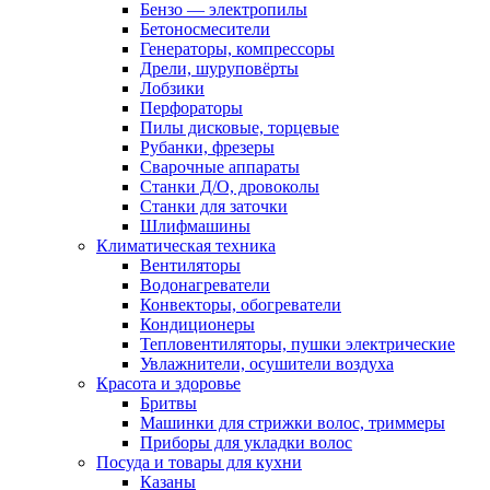
Бензо — электропилы
Бетоносмесители
Генераторы, компрессоры
Дрели, шуруповёрты
Лобзики
Перфораторы
Пилы дисковые, торцевые
Рубанки, фрезеры
Сварочные аппараты
Станки Д/О, дровоколы
Станки для заточки
Шлифмашины
Климатическая техника
Вентиляторы
Водонагреватели
Конвекторы, обогреватели
Кондиционеры
Тепловентиляторы, пушки электрические
Увлажнители, осушители воздуха
Красота и здоровье
Бритвы
Машинки для стрижки волос, триммеры
Приборы для укладки волос
Посуда и товары для кухни
Казаны