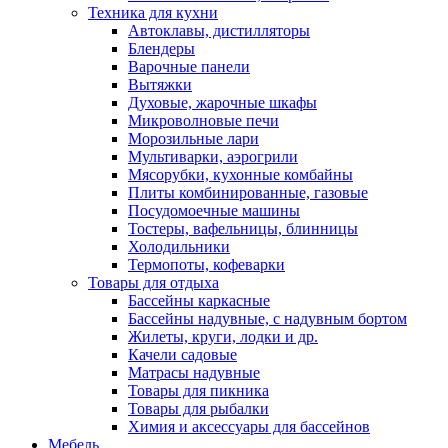
Техника для кухни
Автоклавы, дистилляторы
Блендеры
Варочные панели
Вытяжки
Духовые, жарочные шкафы
Микроволновые печи
Морозильные лари
Мультиварки, аэрогрили
Мясорубки, кухонные комбайны
Плиты комбинированные, газовые
Посудомоечные машины
Тостеры, вафельницы, блинницы
Холодильники
Термопоты, кофеварки
Товары для отдыха
Бассейны каркасные
Бассейны надувные, с надувным бортом
Жилеты, круги, лодки и др.
Качели садовые
Матрасы надувные
Товары для пикника
Товары для рыбалки
Химия и аксессуары для бассейнов
Мебель