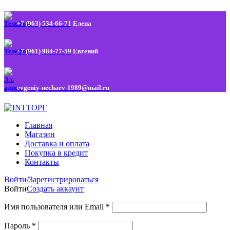
+7 (963) 534-66-71
Елена
+7 (961) 984-77-59
Евгений
evgeniy-nechaev-1989@mail.ru
Главная
Магазин
Доставка и оплата
Покупка в кредит
Контакты
Войти/Зарегистрироваться
Войти
Создать аккаунт
Имя пользователя или Email
*
Пароль
*