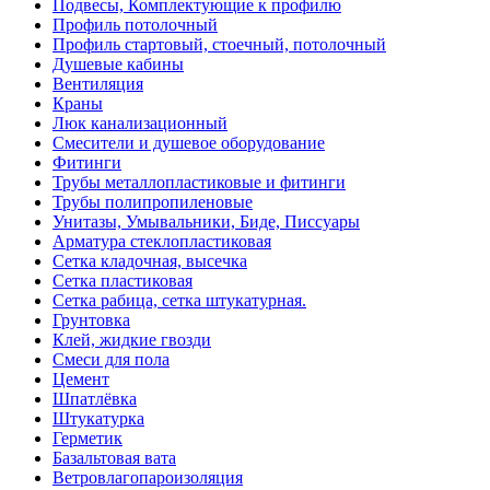
Подвесы, Комплектующие к профилю
Профиль потолочный
Профиль стартовый, стоечный, потолочный
Душевые кабины
Вентиляция
Краны
Люк канализационный
Смесители и душевое оборудование
Фитинги
Трубы металлопластиковые и фитинги
Трубы полипропиленовые
Унитазы, Умывальники, Биде, Писсуары
Арматура стеклопластиковая
Сетка кладочная, высечка
Сетка пластиковая
Сетка рабица, сетка штукатурная.
Грунтовка
Клей, жидкие гвозди
Смеси для пола
Цемент
Шпатлёвка
Штукатурка
Герметик
Базальтовая вата
Ветровлагопароизоляция