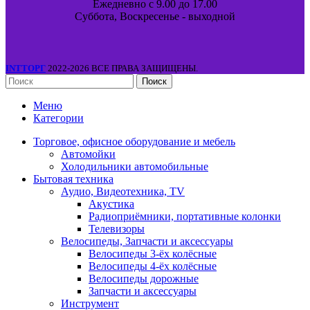
Ежедневно с 9.00 до 17.00
Суббота, Воскресенье - выходной
INTТОРГ
2022-2026 ВСЕ ПРАВА ЗАЩИЩЕНЫ.
Поиск
Меню
Категории
Торговое, офисное оборудование и мебель
Автомойки
Холодильники автомобильные
Бытовая техника
Аудио, Видеотехника, TV
Акустика
Радиоприёмники, портативные колонки
Телевизоры
Велосипеды, Запчасти и аксессуары
Велосипеды 3-ёх колёсные
Велосипеды 4-ёх колёсные
Велосипеды дорожные
Запчасти и аксессуары
Инструмент