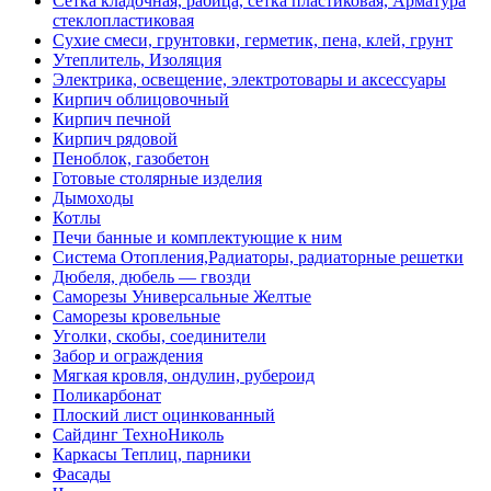
Сетка кладочная, рабица, сетка пластиковая, Арматура
стеклопластиковая
Сухие смеси, грунтовки, герметик, пена, клей, грунт
Утеплитель, Изоляция
Электрика, освещение, электротовары и аксессуары
Кирпич облицовочный
Кирпич печной
Кирпич рядовой
Пеноблок, газобетон
Готовые столярные изделия
Дымоходы
Котлы
Печи банные и комплектующие к ним
Система Отопления,Радиаторы, радиаторные решетки
Дюбеля, дюбель — гвозди
Саморезы Универсальные Желтые
Саморезы кровельные
Уголки, скобы, соединители
Забор и ограждения
Мягкая кровля, ондулин, рубероид
Поликарбонат
Плоский лист оцинкованный
Сайдинг ТехноНиколь
Каркасы Теплиц, парники
Фасады