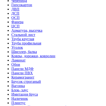
Черепица
Гипсокартон
ДВП
ДСП
ОСП
Фанера
ЦСП
Арматура, высечка
Стальной лист
Труба круглая
Труба профильная
Уголок
Швеллер, балка
Ковры, дорожки, ковролин
Ламинат
Обои
Панели МДФ
Панели ПВХ
Керамогранит
Брусок строганый
Вагонка
Блок- хаус
Имитация бруса
Наличник
Плинтус