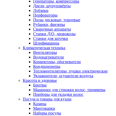
Генераторы, компрессоры
Дрели, шуруповёрты
Лобзики
Перфораторы
Пилы дисковые, торцевые
Рубанки, фрезеры
Сварочные аппараты
Станки Д/О, дровоколы
Станки для заточки
Шлифмашины
Климатическая техника
Вентиляторы
Водонагреватели
Конвекторы, обогреватели
Кондиционеры
Тепловентиляторы, пушки электрические
Увлажнители, осушители воздуха
Красота и здоровье
Бритвы
Машинки для стрижки волос, триммеры
Приборы для укладки волос
Посуда и товары для кухни
Казаны
Мантоварки
Наборы посуды