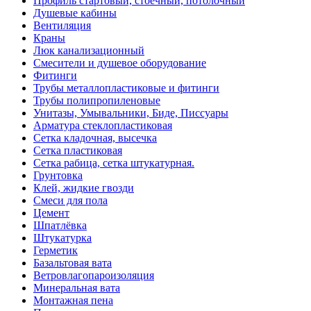
Профиль стартовый, стоечный, потолочный
Душевые кабины
Вентиляция
Краны
Люк канализационный
Смесители и душевое оборудование
Фитинги
Трубы металлопластиковые и фитинги
Трубы полипропиленовые
Унитазы, Умывальники, Биде, Писсуары
Арматура стеклопластиковая
Сетка кладочная, высечка
Сетка пластиковая
Сетка рабица, сетка штукатурная.
Грунтовка
Клей, жидкие гвозди
Смеси для пола
Цемент
Шпатлёвка
Штукатурка
Герметик
Базальтовая вата
Ветровлагопароизоляция
Минеральная вата
Монтажная пена