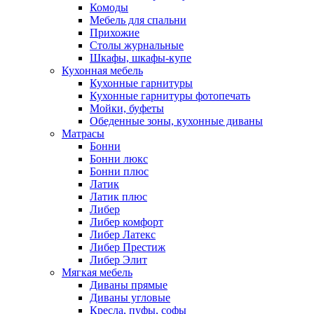
Комоды
Мебель для спальни
Прихожие
Столы журнальные
Шкафы, шкафы-купе
Кухонная мебель
Кухонные гарнитуры
Кухонные гарнитуры фотопечать
Мойки, буфеты
Обеденные зоны, кухонные диваны
Матрасы
Бонни
Бонни люкс
Бонни плюс
Латик
Латик плюс
Либер
Либер комфорт
Либер Латекс
Либер Престиж
Либер Элит
Мягкая мебель
Диваны прямые
Диваны угловые
Кресла, пуфы, софы