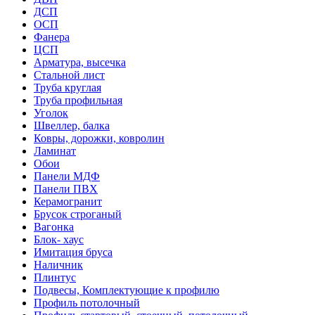
ДСП
ОСП
Фанера
ЦСП
Арматура, высечка
Стальной лист
Труба круглая
Труба профильная
Уголок
Швеллер, балка
Ковры, дорожки, ковролин
Ламинат
Обои
Панели МДФ
Панели ПВХ
Керамогранит
Брусок строганый
Вагонка
Блок- хаус
Имитация бруса
Наличник
Плинтус
Подвесы, Комплектующие к профилю
Профиль потолочный