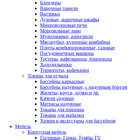
Блендеры
Варочные панели
Вытяжки
Духовые, жарочные шкафы
Микроволновые печи
Морозильные лари
Мультиварки, аэрогрили
Мясорубки, кухонные комбайны
Плиты комбинированные, газовые
Посудомоечные машины
Тостеры, вафельницы, блинницы
Холодильники
Термопоты, кофеварки
Товары для отдыха
Бассейны каркасные
Бассейны надувные, с надувным бортом
Жилеты, круги, лодки и др.
Качели садовые
Матрасы надувные
Товары для пикника
Товары для рыбалки
Химия и аксессуары для бассейнов
Мебель
Корпусная мебель
Гостиные, Горки, Тумбы TV