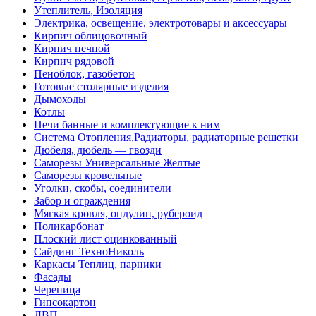
Утеплитель, Изоляция
Электрика, освещение, электротовары и аксессуары
Кирпич облицовочный
Кирпич печной
Кирпич рядовой
Пеноблок, газобетон
Готовые столярные изделия
Дымоходы
Котлы
Печи банные и комплектующие к ним
Система Отопления,Радиаторы, радиаторные решетки
Дюбеля, дюбель — гвозди
Саморезы Универсальные Желтые
Саморезы кровельные
Уголки, скобы, соединители
Забор и ограждения
Мягкая кровля, ондулин, рубероид
Поликарбонат
Плоский лист оцинкованный
Сайдинг ТехноНиколь
Каркасы Теплиц, парники
Фасады
Черепица
Гипсокартон
ДВП