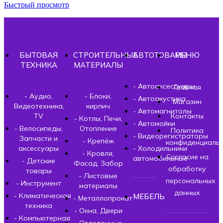
Быстрый просмотр
БЫТОВАЯ
СТРОИТЕЛЬНЫЕ
АВТОТОВАРЫ
МЕНЮ
ТЕХНИКА
МАТЕРИАЛЫ
- Автоаксессуары
Главная
- Аудио,
- Блоки,
- Автоакустика
Магазин
Видеотехника,
кирпич
- Автомагнитолы
TV
Контакты
- Котлы, Печи,
- Автомойки
- Велосипеды,
Отопление
Политика
- Видеорегистраторы
Запчасти и
- Крепёж
конфиденциальн
аксессуары
- Холодильники
- Кровля,
Согласие на
автомобильные
- Детские
Фасад, Забор
обработку
товары
- Листовые
персональных
- Инструмент
материалы
данных
- Климатическая
МЕБЕЛЬ
- Металлопрокат
техника
- Окна, Двери
- Компьютерная
- Отделочные