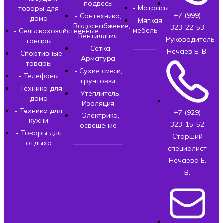
подвесы
- Матрасы
товары для
+7 (999)
- Сантехника,
дома
- Мягкая
Водоснабжение,
323-22-53
мебель
- Сельскохозяйственные
Вентиляция
Руководитель
товары
- Сетка,
Нечаев Е. В.
- Спортивные
Арматура
товары
- Сухие смеси,
- Телефоны
грунтовки
- Техника для
- Утеплитель,
дома
Изоляция
- Техника для
+7 (929)
- Электрика,
кухни
323-15-52
освещение
- Товары для
Старший
отдыха
специалист
Нечаева Е.
В.