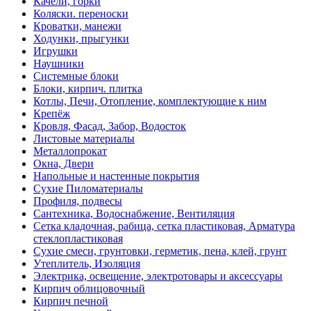
Качели, горки
Коляски. переноски
Кроватки, манежи
Ходунки, прыгунки
Игрушки
Наушники
Системные блоки
Блоки, кирпич. плитка
Котлы, Печи, Отопление, комплектующие к ним
Крепёж
Кровля, Фасад, Забор, Водосток
Листовые материалы
Металлопрокат
Окна, Двери
Напольные и настенные покрытия
Сухие Пиломатериалы
Профиля, подвесы
Сантехника, Водоснабжение, Вентиляция
Сетка кладочная, рабица, сетка пластиковая, Арматура
стеклопластиковая
Сухие смеси, грунтовки, герметик, пена, клей, грунт
Утеплитель, Изоляция
Электрика, освещение, электротовары и аксессуары
Кирпич облицовочный
Кирпич печной