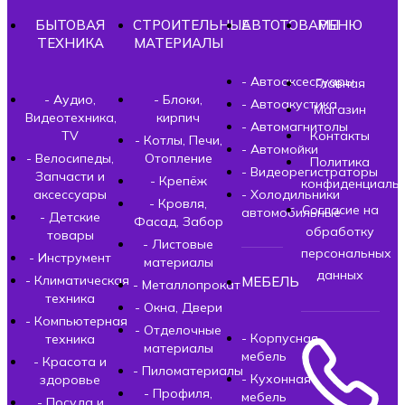
БЫТОВАЯ
СТРОИТЕЛЬНЫЕ
АВТОТОВАРЫ
МЕНЮ
ТЕХНИКА
МАТЕРИАЛЫ
- Автоаксессуары
Главная
- Аудио,
- Блоки,
- Автоакустика
Магазин
Видеотехника,
кирпич
- Автомагнитолы
TV
Контакты
- Котлы, Печи,
- Автомойки
- Велосипеды,
Отопление
Политика
- Видеорегистраторы
Запчасти и
- Крепёж
конфиденциальн
аксессуары
- Холодильники
- Кровля,
Согласие на
автомобильные
- Детские
Фасад, Забор
обработку
товары
- Листовые
персональных
- Инструмент
материалы
данных
- Климатическая
МЕБЕЛЬ
- Металлопрокат
техника
- Окна, Двери
- Компьютерная
- Отделочные
- Корпусная
техника
материалы
мебель
- Красота и
- Пиломатериалы
- Кухонная
здоровье
- Профиля,
мебель
- Посуда и