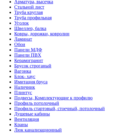
Арматура, высечка
Стальной лист
Труба круглая
Труба профильная
Уголок
Швеллер, балка
Ковры, дорожки, ковролин
Ламинат
Обои
Панели МДФ
Панели ПВХ
Керамогранит
Брусок строганый
Вагонка
Блок- хаус
Имитация бруса
Наличник
Плинтус
Подвесы, Комплектующие к профилю
Профиль потолочный
Профиль стартовый, стоечный, потолочный
Душевые кабины
Вентиляция
Краны
Люк канализационный