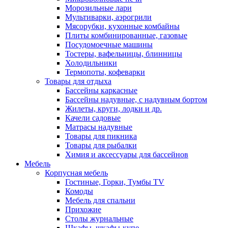
Морозильные лари
Мультиварки, аэрогрили
Мясорубки, кухонные комбайны
Плиты комбинированные, газовые
Посудомоечные машины
Тостеры, вафельницы, блинницы
Холодильники
Термопоты, кофеварки
Товары для отдыха
Бассейны каркасные
Бассейны надувные, с надувным бортом
Жилеты, круги, лодки и др.
Качели садовые
Матрасы надувные
Товары для пикника
Товары для рыбалки
Химия и аксессуары для бассейнов
Мебель
Корпусная мебель
Гостиные, Горки, Тумбы TV
Комоды
Мебель для спальни
Прихожие
Столы журнальные
Шкафы, шкафы-купе