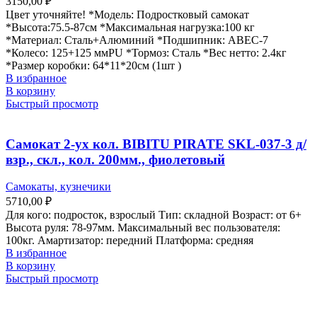
3150,00
₽
Цвет уточняйте! *Модель: Подростковый самокат
*Высота:75.5-87см *Максимальная нагрузка:100 кг
*Материал: Сталь+Алюминий *Подшипник: ABEC-7
*Колесо: 125+125 ммPU *Тормоз: Сталь *Вес нетто: 2.4кг
*Размер коробки: 64*11*20см (1шт )
В избранное
В корзину
Быстрый просмотр
Самокат 2-ух кол. BIBITU PIRATE SKL-037-3 д/
взр., скл., кол. 200мм., фиолетовый
Самокаты, кузнечики
5710,00
₽
Для кого: подросток, взрослый Тип: складной Возраст: от 6+
Высота руля: 78-97мм. Максимальный вес пользователя:
100кг. Амартизатор: передний Платформа: средняя
В избранное
В корзину
Быстрый просмотр