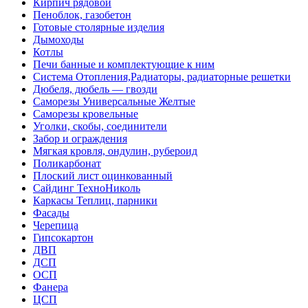
Кирпич рядовой
Пеноблок, газобетон
Готовые столярные изделия
Дымоходы
Котлы
Печи банные и комплектующие к ним
Система Отопления,Радиаторы, радиаторные решетки
Дюбеля, дюбель — гвозди
Саморезы Универсальные Желтые
Саморезы кровельные
Уголки, скобы, соединители
Забор и ограждения
Мягкая кровля, ондулин, рубероид
Поликарбонат
Плоский лист оцинкованный
Сайдинг ТехноНиколь
Каркасы Теплиц, парники
Фасады
Черепица
Гипсокартон
ДВП
ДСП
ОСП
Фанера
ЦСП