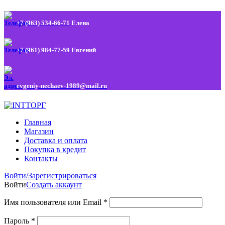
+7 (963) 534-66-71
Елена
+7 (961) 984-77-59
Евгений
evgeniy-nechaev-1989@mail.ru
Главная
Магазин
Доставка и оплата
Покупка в кредит
Контакты
Войти/Зарегистрироваться
Войти
Создать аккаунт
Имя пользователя или Email
*
Пароль
*