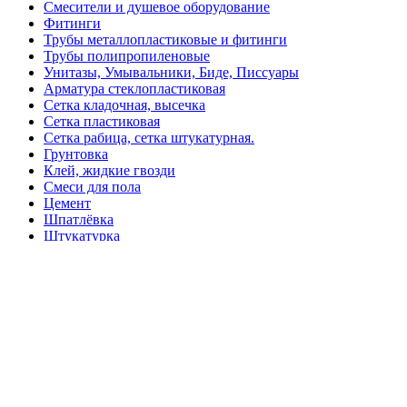
Смесители и душевое оборудование
Фитинги
Трубы металлопластиковые и фитинги
Трубы полипропиленовые
Унитазы, Умывальники, Биде, Писсуары
Арматура стеклопластиковая
Сетка кладочная, высечка
Сетка пластиковая
Сетка рабица, сетка штукатурная.
Грунтовка
Клей, жидкие гвозди
Смеси для пола
Цемент
Шпатлёвка
Штукатурка
Герметик
Базальтовая вата
Ветровлагопароизоляция
Минеральная вата
Монтажная пена
Пенополистирол, пеноплекс
Кабель и монтаж
Розетки, выключатели
Главная