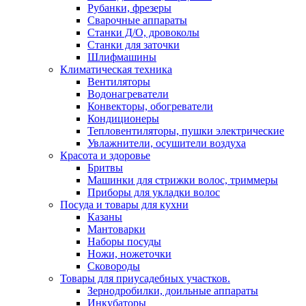
Рубанки, фрезеры
Сварочные аппараты
Станки Д/О, дровоколы
Станки для заточки
Шлифмашины
Климатическая техника
Вентиляторы
Водонагреватели
Конвекторы, обогреватели
Кондиционеры
Тепловентиляторы, пушки электрические
Увлажнители, осушители воздуха
Красота и здоровье
Бритвы
Машинки для стрижки волос, триммеры
Приборы для укладки волос
Посуда и товары для кухни
Казаны
Мантоварки
Наборы посуды
Ножи, ножеточки
Сковороды
Товары для приусадебных участков.
Зернодробилки, доильные аппараты
Инкубаторы