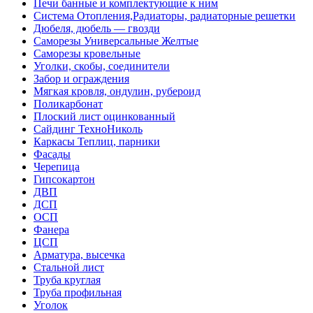
Печи банные и комплектующие к ним
Система Отопления,Радиаторы, радиаторные решетки
Дюбеля, дюбель — гвозди
Саморезы Универсальные Желтые
Саморезы кровельные
Уголки, скобы, соединители
Забор и ограждения
Мягкая кровля, ондулин, рубероид
Поликарбонат
Плоский лист оцинкованный
Сайдинг ТехноНиколь
Каркасы Теплиц, парники
Фасады
Черепица
Гипсокартон
ДВП
ДСП
ОСП
Фанера
ЦСП
Арматура, высечка
Стальной лист
Труба круглая
Труба профильная
Уголок