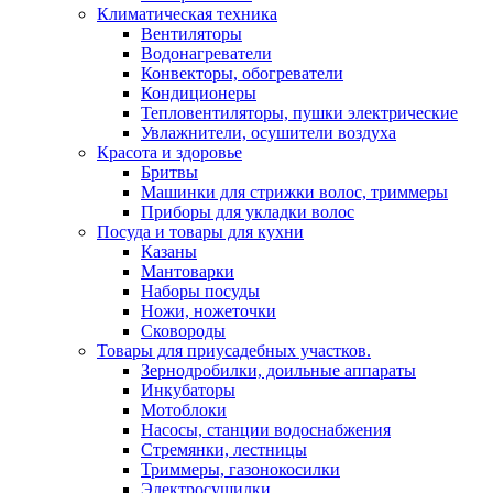
Климатическая техника
Вентиляторы
Водонагреватели
Конвекторы, обогреватели
Кондиционеры
Тепловентиляторы, пушки электрические
Увлажнители, осушители воздуха
Красота и здоровье
Бритвы
Машинки для стрижки волос, триммеры
Приборы для укладки волос
Посуда и товары для кухни
Казаны
Мантоварки
Наборы посуды
Ножи, ножеточки
Сковороды
Товары для приусадебных участков.
Зернодробилки, доильные аппараты
Инкубаторы
Мотоблоки
Насосы, станции водоснабжения
Стремянки, лестницы
Триммеры, газонокосилки
Электросушилки