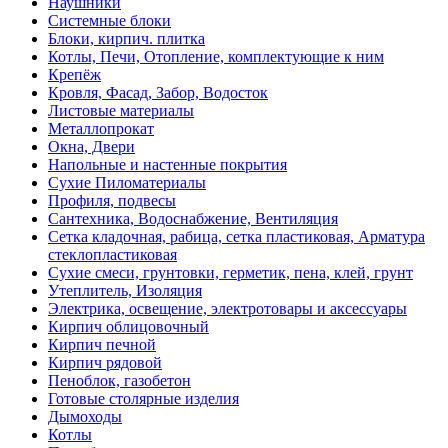
Наушники
Системные блоки
Блоки, кирпич. плитка
Котлы, Печи, Отопление, комплектующие к ним
Крепёж
Кровля, Фасад, Забор, Водосток
Листовые материалы
Металлопрокат
Окна, Двери
Напольные и настенные покрытия
Сухие Пиломатериалы
Профиля, подвесы
Сантехника, Водоснабжение, Вентиляция
Сетка кладочная, рабица, сетка пластиковая, Арматура
стеклопластиковая
Сухие смеси, грунтовки, герметик, пена, клей, грунт
Утеплитель, Изоляция
Электрика, освещение, электротовары и аксессуары
Кирпич облицовочный
Кирпич печной
Кирпич рядовой
Пеноблок, газобетон
Готовые столярные изделия
Дымоходы
Котлы