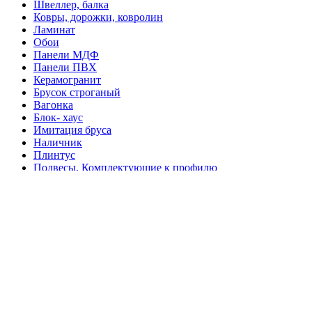
Швеллер, балка
Ковры, дорожки, ковролин
Ламинат
Обои
Панели МДФ
Панели ПВХ
Керамогранит
Брусок строганый
Вагонка
Блок- хаус
Имитация бруса
Наличник
Плинтус
Подвесы, Комплектующие к профилю
Профиль потолочный
Профиль стартовый, стоечный, потолочный
Душевые кабины
Вентиляция
Краны
Люк канализационный
Смесители и душевое оборудование
Фитинги
Трубы металлопластиковые и фитинги
Трубы полипропиленовые
Унитазы, Умывальники, Биде, Писсуары