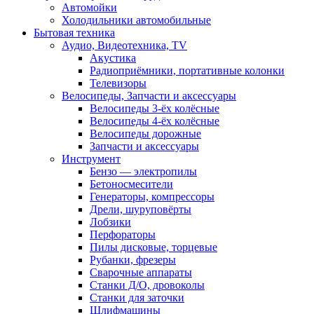
Автомойки
Холодильники автомобильные
Бытовая техника
Аудио, Видеотехника, TV
Акустика
Радиоприёмники, портативные колонки
Телевизоры
Велосипеды, Запчасти и аксессуары
Велосипеды 3-ёх колёсные
Велосипеды 4-ёх колёсные
Велосипеды дорожные
Запчасти и аксессуары
Инструмент
Бензо — электропилы
Бетоносмесители
Генераторы, компрессоры
Дрели, шуруповёрты
Лобзики
Перфораторы
Пилы дисковые, торцевые
Рубанки, фрезеры
Сварочные аппараты
Станки Д/О, дровоколы
Станки для заточки
Шлифмашины