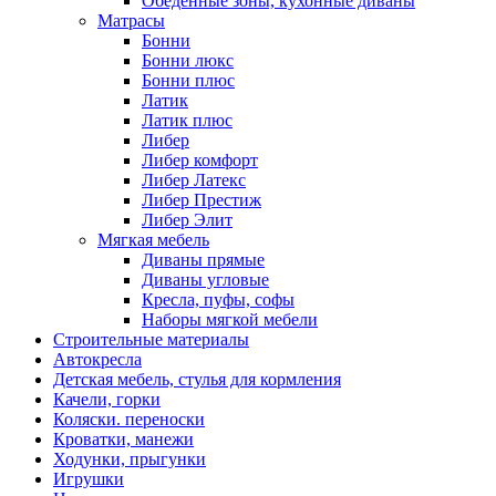
Обеденные зоны, кухонные диваны
Матрасы
Бонни
Бонни люкс
Бонни плюс
Латик
Латик плюс
Либер
Либер комфорт
Либер Латекс
Либер Престиж
Либер Элит
Мягкая мебель
Диваны прямые
Диваны угловые
Кресла, пуфы, софы
Наборы мягкой мебели
Строительные материалы
Автокресла
Детская мебель, стулья для кормления
Качели, горки
Коляски. переноски
Кроватки, манежи
Ходунки, прыгунки
Игрушки