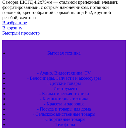
Саморез ШСГД 4,2х75мм — стальной крепежный элемент,
фосфатированный, с острым наконечником, потайной
головкой, крестообразной формой шлица Ph2, крупной
резьбой, желтого
В избранное
В корзину
Быстрый просмотр
Бытовая техника
- Аудио, Видеотехника, TV
- Велосипеды, Запчасти и аксессуары
- Детские товары
- Инструмент
- Климатическая техника
- Компьютерная техника
- Красота и здоровье
- Посуда и товары для дома
- Сельскохозяйственные товары
- Спортивные товары
- Телефоны