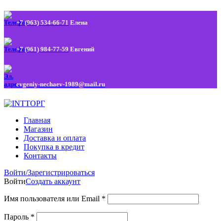
+7 (963) 534-66-71
Елена
+7 (961) 984-77-59
Евгений
evgeniy-nechaev-1989@mail.ru
Главная
Магазин
Доставка и оплата
Покупка в кредит
Контакты
Войти/Зарегистрироваться
Войти
Создать аккаунт
Имя пользователя или Email
*
Пароль
*