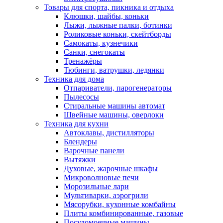
Товары для спорта, пикника и отдыха
Клюшки, шайбы, коньки
Лыжи, лыжные палки, ботинки
Роликовые коньки, скейтборды
Самокаты, кузнечики
Санки, снегокаты
Тренажёры
Тюбинги, ватрушки, ледянки
Техника для дома
Отпариватели, парогенераторы
Пылесосы
Стиральные машины автомат
Швейные машины, оверлоки
Техника для кухни
Автоклавы, дистилляторы
Блендеры
Варочные панели
Вытяжки
Духовые, жарочные шкафы
Микроволновые печи
Морозильные лари
Мультиварки, аэрогрили
Мясорубки, кухонные комбайны
Плиты комбинированные, газовые
Посудомоечные машины