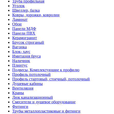
Труба профильная
Уголок
Швеллер, балка
Ковры, дорожки, ковролин
Ламинат
Обои
Панели МДФ
Панели ПВХ
Керамогранит
Брусок строганый
Вагонка
Блок- хаус
Имитация бруса
Наличник
Плинтус
Подвесы, Комплектующие к профилю
Профиль потолочный
Профиль стартовый, стоечный, потолочный
Душевые кабины
Вентиляция
Краны
Люк канализационный
Смесители и душевое оборудование
Фитинги
Трубы металлопластиковые и фитинги