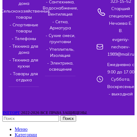
323-15-52
- Сантехника,
дома
Водоснабжение,
Старший
- Сельскохозяйственные
Вентиляция
специалист
товары
- Сетка,
Нечаева Е.
- Спортивные
Арматура
В.
товары
- Сухие смеси,
- Телефоны
evgeniy-
грунтовки
- Техника для
nechaev-
- Утеплитель,
дома
1989@mail.ru
Изоляция
- Техника для
- Электрика,
Ежедневно с
кухни
освещение
9.00 до 17.00
- Товары для
Суббота,
отдыха
Воскресенье
- выходной
INTТОРГ
2022-2026 ВСЕ ПРАВА ЗАЩИЩЕНЫ.
Поиск
Меню
Категории