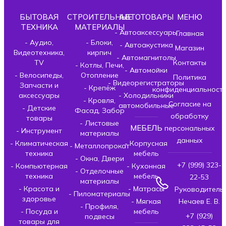
БЫТОВАЯ
СТРОИТЕЛЬНЫЕ
АВТОТОВАРЫ
МЕНЮ
ТЕХНИКА
МАТЕРИАЛЫ
- Автоаксессуары
Главная
- Аудио,
- Блоки,
- Автоакустика
Магазин
Видеотехника,
кирпич
- Автомагнитолы
TV
Контакты
- Котлы, Печи,
- Автомойки
- Велосипеды,
Отопление
Политика
- Видеорегистраторы
Запчасти и
- Крепёж
конфиденциальност
аксессуары
- Холодильники
- Кровля,
Согласие на
автомобильные
- Детские
Фасад, Забор
обработку
товары
- Листовые
МЕБЕЛЬ
персональных
- Инструмент
материалы
данных
- Климатическая
- Корпусная
- Металлопрокат
техника
мебель
- Окна, Двери
+7 (999) 323-
- Компьютерная
- Кухонная
- Отделочные
техника
мебель
22-53
материалы
- Красота и
- Матрасы
Руководитель
- Пиломатериалы
здоровье
- Мягкая
Нечаев Е. В.
- Профиля,
- Посуда и
мебель
+7 (929)
подвесы
товары для