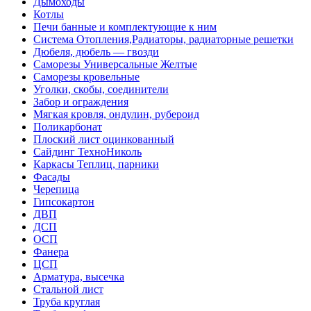
Дымоходы
Котлы
Печи банные и комплектующие к ним
Система Отопления,Радиаторы, радиаторные решетки
Дюбеля, дюбель — гвозди
Саморезы Универсальные Желтые
Саморезы кровельные
Уголки, скобы, соединители
Забор и ограждения
Мягкая кровля, ондулин, рубероид
Поликарбонат
Плоский лист оцинкованный
Сайдинг ТехноНиколь
Каркасы Теплиц, парники
Фасады
Черепица
Гипсокартон
ДВП
ДСП
ОСП
Фанера
ЦСП
Арматура, высечка
Стальной лист
Труба круглая