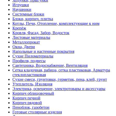
Ходунки, прыгунки
Игрушки
Наушники
Системные блоки
Блоки, кирпич. плитка
Котлы, Печи, Отопление, комплектующие к ним
Крепёж
Кровля, Фасад, Забор, Водосток
Листовые материалы
Металлопрокат
Окна, Двери
Напольные и настенные покрытия
Сухие Пиломатериалы
Профиля, подвесы
Сантехника, Водоснабжение, Вентиляция
Сетка кладочная, рабица, сетка пластиковая, Арматура
стеклопластиковая
Сухие смеси, грунтовки, герметик, пена, клей, грунт
Утеплитель, Изоляция
Электрика, освещение, электротовары и аксессуары
Кирпич облицовочный
Кирпич печной
Кирпич рядовой
Пеноблок, газобетон
Готовые столярные изделия