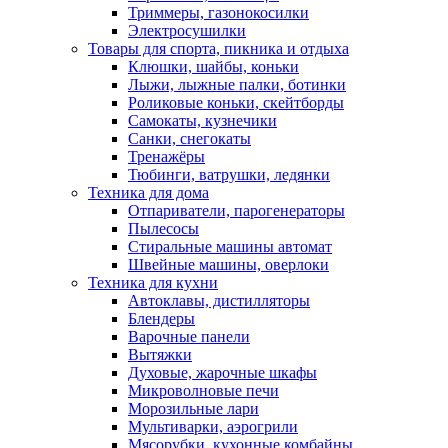
Триммеры, газонокосилки
Электросушилки
Товары для спорта, пикника и отдыха
Клюшки, шайбы, коньки
Лыжи, лыжные палки, ботинки
Роликовые коньки, скейтборды
Самокаты, кузнечики
Санки, снегокаты
Тренажёры
Тюбинги, ватрушки, ледянки
Техника для дома
Отпариватели, парогенераторы
Пылесосы
Стиральные машины автомат
Швейные машины, оверлоки
Техника для кухни
Автоклавы, дистилляторы
Блендеры
Варочные панели
Вытяжки
Духовые, жарочные шкафы
Микроволновые печи
Морозильные лари
Мультиварки, аэрогрили
Мясорубки, кухонные комбайны