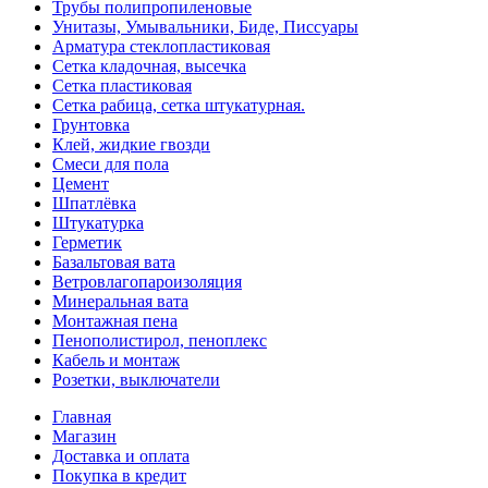
Трубы полипропиленовые
Унитазы, Умывальники, Биде, Писсуары
Арматура стеклопластиковая
Сетка кладочная, высечка
Сетка пластиковая
Сетка рабица, сетка штукатурная.
Грунтовка
Клей, жидкие гвозди
Смеси для пола
Цемент
Шпатлёвка
Штукатурка
Герметик
Базальтовая вата
Ветровлагопароизоляция
Минеральная вата
Монтажная пена
Пенополистирол, пеноплекс
Кабель и монтаж
Розетки, выключатели
Главная
Магазин
Доставка и оплата
Покупка в кредит