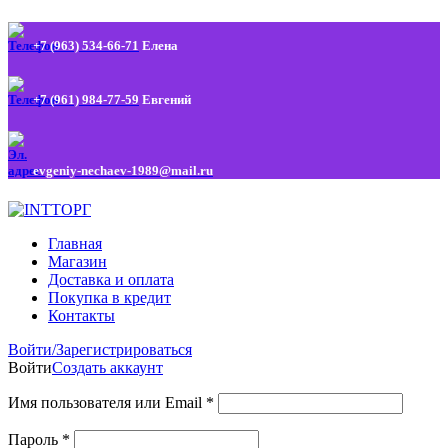
+7 (963) 534-66-71
Елена
+7 (961) 984-77-59
Евгений
evgeniy-nechaev-1989@mail.ru
Главная
Магазин
Доставка и оплата
Покупка в кредит
Контакты
Войти/Зарегистрироваться
Войти
Создать аккаунт
Имя пользователя или Email
*
Пароль
*