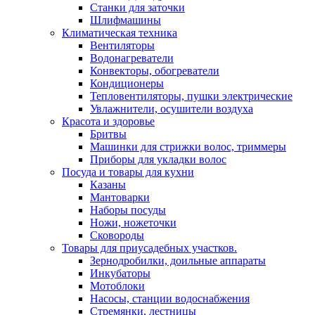
Станки для заточки
Шлифмашины
Климатическая техника
Вентиляторы
Водонагреватели
Конвекторы, обогреватели
Кондиционеры
Тепловентиляторы, пушки электрические
Увлажнители, осушители воздуха
Красота и здоровье
Бритвы
Машинки для стрижки волос, триммеры
Приборы для укладки волос
Посуда и товары для кухни
Казаны
Мантоварки
Наборы посуды
Ножи, ножеточки
Сковороды
Товары для приусадебных участков.
Зернодробилки, доильные аппараты
Инкубаторы
Мотоблоки
Насосы, станции водоснабжения
Стремянки, лестницы