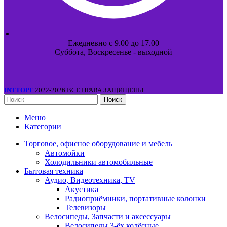
Ежедневно с 9.00 до 17.00
Суббота, Воскресенье - выходной
INTТОРГ
2022-2026 ВСЕ ПРАВА ЗАЩИЩЕНЫ.
Поиск
Меню
Категории
Торговое, офисное оборудование и мебель
Автомойки
Холодильники автомобильные
Бытовая техника
Аудио, Видеотехника, TV
Акустика
Радиоприёмники, портативные колонки
Телевизоры
Велосипеды, Запчасти и аксессуары
Велосипеды 3-ёх колёсные