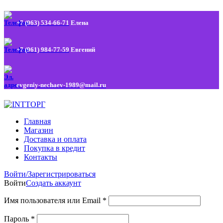
+7 (963) 534-66-71
Елена
+7 (961) 984-77-59
Евгений
evgeniy-nechaev-1989@mail.ru
Главная
Магазин
Доставка и оплата
Покупка в кредит
Контакты
Войти/Зарегистрироваться
Войти
Создать аккаунт
Имя пользователя или Email
*
Пароль
*