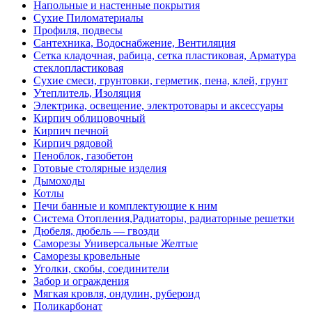
Напольные и настенные покрытия
Сухие Пиломатериалы
Профиля, подвесы
Сантехника, Водоснабжение, Вентиляция
Сетка кладочная, рабица, сетка пластиковая, Арматура
стеклопластиковая
Сухие смеси, грунтовки, герметик, пена, клей, грунт
Утеплитель, Изоляция
Электрика, освещение, электротовары и аксессуары
Кирпич облицовочный
Кирпич печной
Кирпич рядовой
Пеноблок, газобетон
Готовые столярные изделия
Дымоходы
Котлы
Печи банные и комплектующие к ним
Система Отопления,Радиаторы, радиаторные решетки
Дюбеля, дюбель — гвозди
Саморезы Универсальные Желтые
Саморезы кровельные
Уголки, скобы, соединители
Забор и ограждения
Мягкая кровля, ондулин, рубероид
Поликарбонат