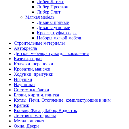
Либер Латекс
Либер Престиж
Либер Элит
Мягкая мебель
Диваны прямые
Диваны угловые
Кресла, пуфы, софы
Наборы мягкой мебели
Строительные материалы
Автокресла
Детская мебель, стулья для кормления
Качели, горки
Коляски. переноски
Кроватки, манежи
Ходунки, прыгунки
Игрушки
Наушники
Системные блоки
Блоки, кирпич. плитка
Котлы, Печи, Отопление, комплектующие к ним
Крепёж
Кровля, Фасад, Забор, Водосток
Листовые материалы
Металлопрокат
Окна, Двери