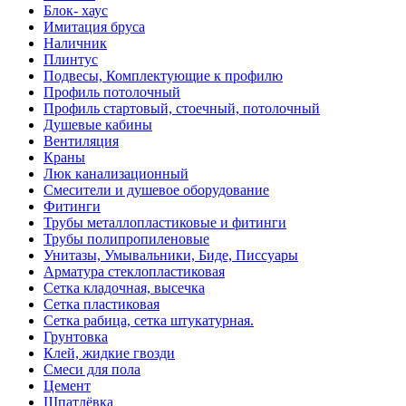
Блок- хаус
Имитация бруса
Наличник
Плинтус
Подвесы, Комплектующие к профилю
Профиль потолочный
Профиль стартовый, стоечный, потолочный
Душевые кабины
Вентиляция
Краны
Люк канализационный
Смесители и душевое оборудование
Фитинги
Трубы металлопластиковые и фитинги
Трубы полипропиленовые
Унитазы, Умывальники, Биде, Писсуары
Арматура стеклопластиковая
Сетка кладочная, высечка
Сетка пластиковая
Сетка рабица, сетка штукатурная.
Грунтовка
Клей, жидкие гвозди
Смеси для пола
Цемент
Шпатлёвка