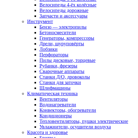
Велосипеды 4-ёх колёсные
Велосипеды дорожные
Запчасти и аксессуары
Инструмент
Бензо — электропилы
Бетоносмесители
Генераторы, компрессоры
Дрели, шуруповёрты
Лобзики
Перфораторы
Пилы дисковые, торцевые
Рубанки, фрезеры
Сварочные аппараты
Станки Д/О, дровоколы
Станки для заточки
Шлифмашины
Климатическая техника
Вентиляторы
Водонагреватели
Конвекторы, обогреватели
Кондиционеры
Тепловентиляторы, пушки электрические
Увлажнители, осушители воздуха
Красота и здоровье
Бритвы