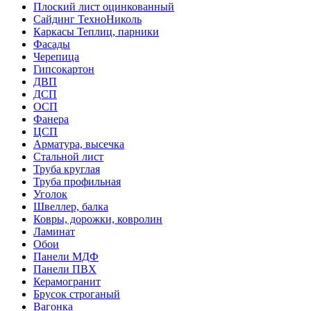
Плоский лист оцинкованный
Сайдинг ТехноНиколь
Каркасы Теплиц, парники
Фасады
Черепица
Гипсокартон
ДВП
ДСП
ОСП
Фанера
ЦСП
Арматура, высечка
Стальной лист
Труба круглая
Труба профильная
Уголок
Швеллер, балка
Ковры, дорожки, ковролин
Ламинат
Обои
Панели МДФ
Панели ПВХ
Керамогранит
Брусок строганый
Вагонка