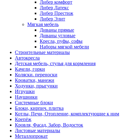
Либер комфорт
Либер Латекс
Либер Престиж
Либер Элит
Мягкая мебель
Диваны прямые
Диваны угловые
Кресла, пуфы, софы
Наборы мягкой мебели
Строительные материалы
Автокресла
Детская мебель, стулья для кормления
Качели, горки
Коляски. переноски
Кроватки, манежи
Ходунки, прыгунки
Игрушки
Наушники
Системные блоки
Блоки, кирпич. плитка
Котлы, Печи, Отопление, комплектующие к ним
Крепёж
Кровля, Фасад, Забор, Водосток
Листовые материалы
Металлопрокат