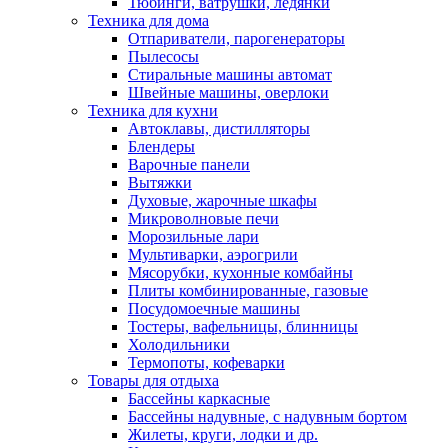
Тюбинги, ватрушки, ледянки
Техника для дома
Отпариватели, парогенераторы
Пылесосы
Стиральные машины автомат
Швейные машины, оверлоки
Техника для кухни
Автоклавы, дистилляторы
Блендеры
Варочные панели
Вытяжки
Духовые, жарочные шкафы
Микроволновые печи
Морозильные лари
Мультиварки, аэрогрили
Мясорубки, кухонные комбайны
Плиты комбинированные, газовые
Посудомоечные машины
Тостеры, вафельницы, блинницы
Холодильники
Термопоты, кофеварки
Товары для отдыха
Бассейны каркасные
Бассейны надувные, с надувным бортом
Жилеты, круги, лодки и др.