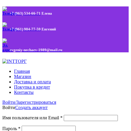
+7 (963) 534-66-71
Елена
+7 (961) 984-77-59
Евгений
evgeniy-nechaev-1989@mail.ru
Главная
Магазин
Доставка и оплата
Покупка в кредит
Контакты
Войти/Зарегистрироваться
Войти
Создать аккаунт
Имя пользователя или Email
*
Пароль
*