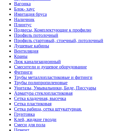
Вагонка
Блок- хаус
Имитация бруса
Наличник
Плинтус
Подвесы, Комплектующие к профилю
Профиль потолочный
Профиль стартовый, стоечный, потолочный
Душевые кабины
Вентиляция
Краны
Люк канализационный
Смесители и душевое оборудование
Фитинги
Трубы металлопластиковые и фитинги
Трубы полипропиленовые
Унитазы, Умывальники, Биде, Писсуары
Арматура стеклопластиковая
Сетка кладочная, высечка
Сетка пластиковая
Сетка рабица, сетка штукатурная.
Грунтовка
Клей, жидкие гвозди
Смеси для пола
Цемент