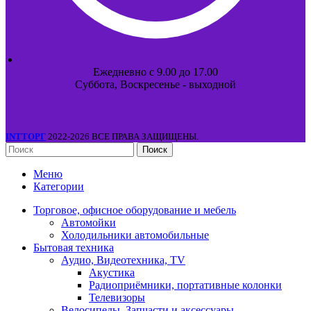
Ежедневно с 9.00 до 17.00
Суббота, Воскресенье - выходной
INTТОРГ
2022-2026 ВСЕ ПРАВА ЗАЩИЩЕНЫ.
Поиск
Меню
Категории
Торговое, офисное оборудование и мебель
Автомойки
Холодильники автомобильные
Бытовая техника
Аудио, Видеотехника, TV
Акустика
Радиоприёмники, портативные колонки
Телевизоры
Велосипеды, Запчасти и аксессуары