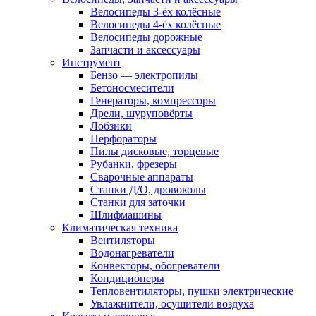
Велосипеды 3-ёх колёсные
Велосипеды 4-ёх колёсные
Велосипеды дорожные
Запчасти и аксессуары
Инструмент
Бензо — электропилы
Бетоносмесители
Генераторы, компрессоры
Дрели, шуруповёрты
Лобзики
Перфораторы
Пилы дисковые, торцевые
Рубанки, фрезеры
Сварочные аппараты
Станки Д/О, дровоколы
Станки для заточки
Шлифмашины
Климатическая техника
Вентиляторы
Водонагреватели
Конвекторы, обогреватели
Кондиционеры
Тепловентиляторы, пушки электрические
Увлажнители, осушители воздуха