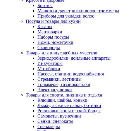
Красота и здоровье
Бритвы
Машинки для стрижки волос, триммеры
Приборы для укладки волос
Посуда и товары для кухни
Казаны
Мантоварки
Наборы посуды
Ножи, ножеточки
Сковороды
Товары для приусадебных участков.
Зернодробилки, доильные аппараты
Инкубаторы
Мотоблоки
Насосы, станции водоснабжения
Стремянки, лестницы
Триммеры, газонокосилки
Электросушилки
Товары для спорта, пикника и отдыха
Клюшки, шайбы, коньки
Лыжи, лыжные палки, ботинки
Роликовые коньки, скейтборды
Самокаты, кузнечики
Санки, снегокаты
Тренажёры