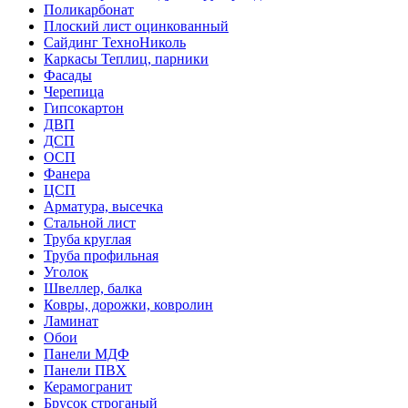
Поликарбонат
Плоский лист оцинкованный
Сайдинг ТехноНиколь
Каркасы Теплиц, парники
Фасады
Черепица
Гипсокартон
ДВП
ДСП
ОСП
Фанера
ЦСП
Арматура, высечка
Стальной лист
Труба круглая
Труба профильная
Уголок
Швеллер, балка
Ковры, дорожки, ковролин
Ламинат
Обои
Панели МДФ
Панели ПВХ
Керамогранит
Брусок строганый