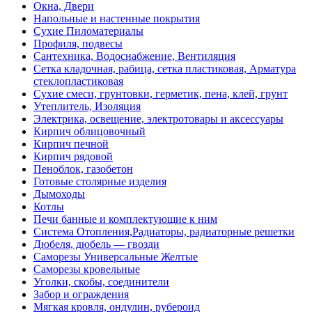
Окна, Двери
Напольные и настенные покрытия
Сухие Пиломатериалы
Профиля, подвесы
Сантехника, Водоснабжение, Вентиляция
Сетка кладочная, рабица, сетка пластиковая, Арматура
стеклопластиковая
Сухие смеси, грунтовки, герметик, пена, клей, грунт
Утеплитель, Изоляция
Электрика, освещение, электротовары и аксессуары
Кирпич облицовочный
Кирпич печной
Кирпич рядовой
Пеноблок, газобетон
Готовые столярные изделия
Дымоходы
Котлы
Печи банные и комплектующие к ним
Система Отопления,Радиаторы, радиаторные решетки
Дюбеля, дюбель — гвозди
Саморезы Универсальные Желтые
Саморезы кровельные
Уголки, скобы, соединители
Забор и ограждения
Мягкая кровля, ондулин, рубероид