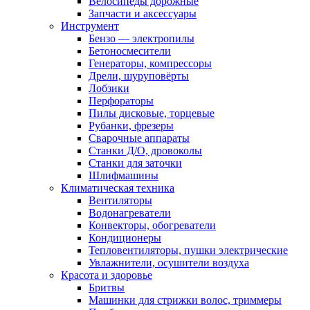
Велосипеды дорожные
Запчасти и аксессуары
Инструмент
Бензо — электропилы
Бетоносмесители
Генераторы, компрессоры
Дрели, шуруповёрты
Лобзики
Перфораторы
Пилы дисковые, торцевые
Рубанки, фрезеры
Сварочные аппараты
Станки Д/О, дровоколы
Станки для заточки
Шлифмашины
Климатическая техника
Вентиляторы
Водонагреватели
Конвекторы, обогреватели
Кондиционеры
Тепловентиляторы, пушки электрические
Увлажнители, осушители воздуха
Красота и здоровье
Бритвы
Машинки для стрижки волос, триммеры