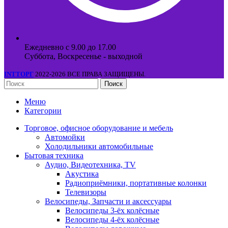
Ежедневно с 9.00 до 17.00
Суббота, Воскресенье - выходной
INTТОРГ
2022-2026 ВСЕ ПРАВА ЗАЩИЩЕНЫ.
Поиск
Меню
Категории
Торговое, офисное оборудование и мебель
Автомойки
Холодильники автомобильные
Бытовая техника
Аудио, Видеотехника, TV
Акустика
Радиоприёмники, портативные колонки
Телевизоры
Велосипеды, Запчасти и аксессуары
Велосипеды 3-ёх колёсные
Велосипеды 4-ёх колёсные