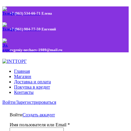
+7 (963) 534-66-71
Елена
+7 (961) 984-77-59
Евгений
evgeniy-nechaev-1989@mail.ru
Главная
Магазин
Доставка и оплата
Покупка в кредит
Контакты
Войти/Зарегистрироваться
Войти
Создать аккаунт
Имя пользователя или Email
*