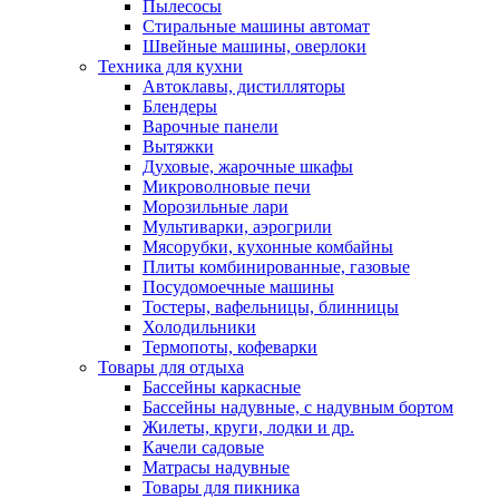
Пылесосы
Стиральные машины автомат
Швейные машины, оверлоки
Техника для кухни
Автоклавы, дистилляторы
Блендеры
Варочные панели
Вытяжки
Духовые, жарочные шкафы
Микроволновые печи
Морозильные лари
Мультиварки, аэрогрили
Мясорубки, кухонные комбайны
Плиты комбинированные, газовые
Посудомоечные машины
Тостеры, вафельницы, блинницы
Холодильники
Термопоты, кофеварки
Товары для отдыха
Бассейны каркасные
Бассейны надувные, с надувным бортом
Жилеты, круги, лодки и др.
Качели садовые
Матрасы надувные
Товары для пикника