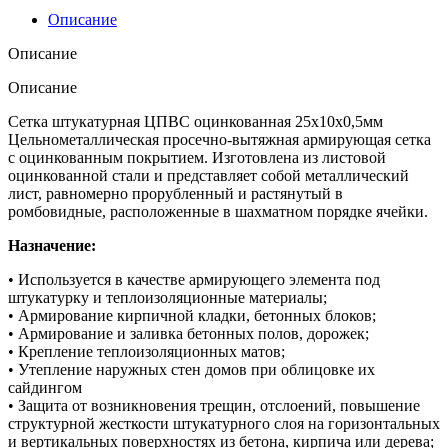
25х10х0,5мм
Описание
L9м
h1,25м
Описание
Описание
Сетка штукатурная ЦПВС оцинкованная 25х10х0,5мм
Цельнометаллическая просечно-вытяжная армирующая сетка
с оцинкованным покрытием. Изготовлена из листовой
оцинкованной стали и представляет собой металлический
лист, равномерно прорубленный и растянутый в
ромбовидные, расположенные в шахматном порядке ячейки.
Назначение:
• Используется в качестве армирующего элемента под
штукатурку и теплоизоляционные материалы;
• Армирование кирпичной кладки, бетонных блоков;
• Армирование и заливка бетонных полов, дорожек;
• Крепление теплоизоляционных матов;
• Утепление наружных стен домов при облицовке их
сайдингом
• Защита от возникновения трещин, отслоений, повышение
структурной жесткости штукатурного слоя на горизонтальных
и вертикальных поверхностях из бетона, кирпича или дерева;