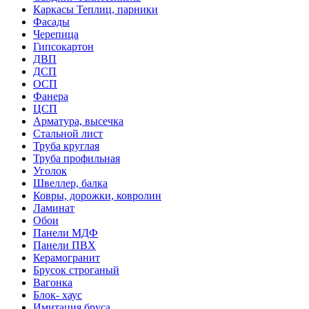
Каркасы Теплиц, парники
Фасады
Черепица
Гипсокартон
ДВП
ДСП
ОСП
Фанера
ЦСП
Арматура, высечка
Стальной лист
Труба круглая
Труба профильная
Уголок
Швеллер, балка
Ковры, дорожки, ковролин
Ламинат
Обои
Панели МДФ
Панели ПВХ
Керамогранит
Брусок строганый
Вагонка
Блок- хаус
Имитация бруса