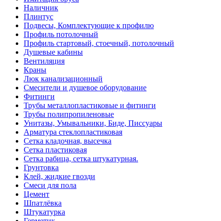
Наличник
Плинтус
Подвесы, Комплектующие к профилю
Профиль потолочный
Профиль стартовый, стоечный, потолочный
Душевые кабины
Вентиляция
Краны
Люк канализационный
Смесители и душевое оборудование
Фитинги
Трубы металлопластиковые и фитинги
Трубы полипропиленовые
Унитазы, Умывальники, Биде, Писсуары
Арматура стеклопластиковая
Сетка кладочная, высечка
Сетка пластиковая
Сетка рабица, сетка штукатурная.
Грунтовка
Клей, жидкие гвозди
Смеси для пола
Цемент
Шпатлёвка
Штукатурка
Герметик