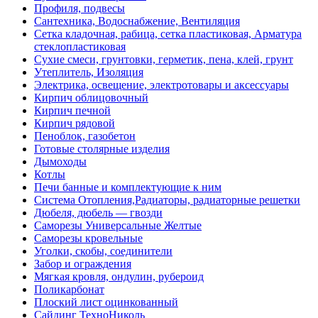
Профиля, подвесы
Сантехника, Водоснабжение, Вентиляция
Сетка кладочная, рабица, сетка пластиковая, Арматура
стеклопластиковая
Сухие смеси, грунтовки, герметик, пена, клей, грунт
Утеплитель, Изоляция
Электрика, освещение, электротовары и аксессуары
Кирпич облицовочный
Кирпич печной
Кирпич рядовой
Пеноблок, газобетон
Готовые столярные изделия
Дымоходы
Котлы
Печи банные и комплектующие к ним
Система Отопления,Радиаторы, радиаторные решетки
Дюбеля, дюбель — гвозди
Саморезы Универсальные Желтые
Саморезы кровельные
Уголки, скобы, соединители
Забор и ограждения
Мягкая кровля, ондулин, рубероид
Поликарбонат
Плоский лист оцинкованный
Сайдинг ТехноНиколь