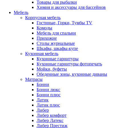
Товары для рыбалки
Химия и аксессуары для бассейнов
Мебель
Корпусная мебель
Гостиные, Горки, Тумбы TV
Комоды
Мебель для спальни
Прихожие
Столы журнальные
Шкафы, шкафы-купе
Кухонная мебель
Кухонные гарнитуры
Кухонные гарнитуры фотопечать
Мойки, буфеты
Обеденные зоны, кухонные диваны
Матрасы
Бонни
Бонни люкс
Бонни плюс
Латик
Латик плюс
Либер
Либер комфорт
Либер Латекс
Либер Престиж