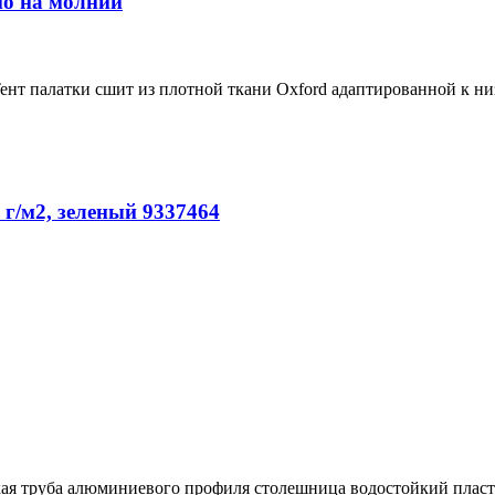
но на молнии
 Тент палатки сшит из плотной ткани Oxford адаптированной к 
 г/м2, зеленый 9337464
кая труба алюминиевого профиля столешница водостойкий пласт