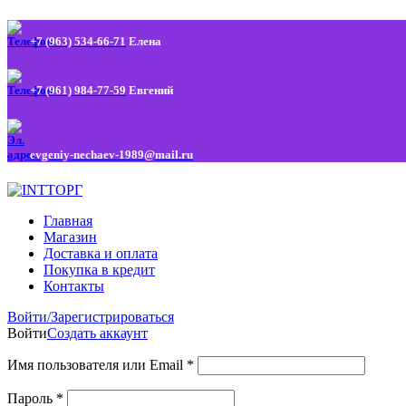
+7 (963) 534-66-71
Елена
+7 (961) 984-77-59
Евгений
evgeniy-nechaev-1989@mail.ru
Главная
Магазин
Доставка и оплата
Покупка в кредит
Контакты
Войти/Зарегистрироваться
Войти
Создать аккаунт
Имя пользователя или Email
*
Пароль
*