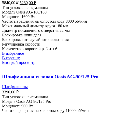
Первоначальная
Текущая
5840,00
₽
5280,00
₽
цена
цена:
Тип угловая шлифмашина
составляла
5280,00 ₽.
Модель Oasis AG-160/180
5840,00 ₽.
Мощность 1600 Вт
Частота вращения на холостом ходу 8000 об/мин
Максимальный диаметр круга 180 мм
Диаметр посадочного отверстия 22 мм
Блокировка шпинделя
Блокировка от случайного включения
Регулировка скорости
Количество скоростей работы 6
В избранное
В корзину
Быстрый просмотр
Шлифмашина угловая Oasis AG-90/125 Pro
Шлифмашины
3390,00
₽
Тип угловая шлифмашина
Модель Oasis AG-90/125 Pro
Мощность 900 Вт
Частота вращения на холостом ходу 11000 об/мин