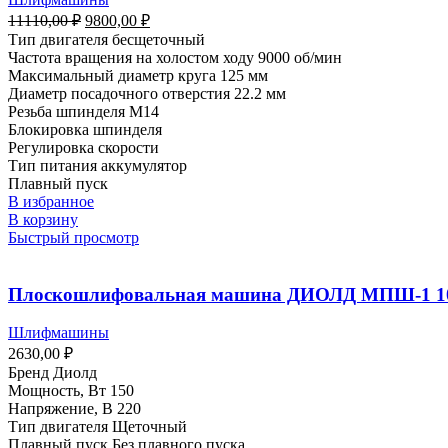
Первоначальная
Текущая
11110,00
₽
9800,00
₽
цена
цена:
Тип двигателя бесщеточный
составляла
9800,00 ₽.
Частота вращения на холостом ходу 9000 об/мин
11110,00 ₽.
Максимальный диаметр круга 125 мм
Диаметр посадочного отверстия 22.2 мм
Резьба шпинделя M14
Блокировка шпинделя
Регулировка скорости
Тип питания аккумулятор
Плавный пуск
В избранное
В корзину
Быстрый просмотр
Плоскошлифовальная машина ДИОЛД МПШ-1 1
Шлифмашины
2630,00
₽
Бренд
Диолд
Мощность, Вт
150
Напряжение, В
220
Тип двигателя
Щеточный
Плавный пуск
Без плавного пуска