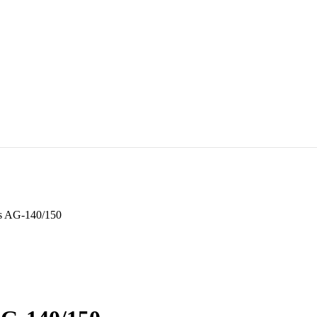
s AG-140/150
ная
ущая
а:
0,00 ₽.