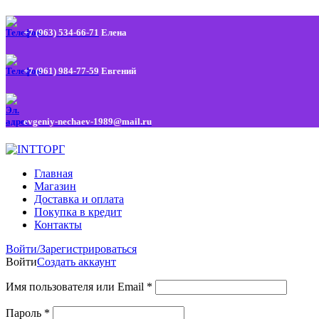
+7 (963) 534-66-71
Елена
+7 (961) 984-77-59
Евгений
evgeniy-nechaev-1989@mail.ru
Главная
Магазин
Доставка и оплата
Покупка в кредит
Контакты
Войти/Зарегистрироваться
Войти
Создать аккаунт
Имя пользователя или Email
*
Пароль
*