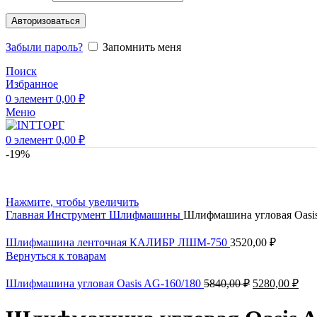
Авторизоваться
Забыли пароль?
Запомнить меня
Поиск
Избранное
0
элемент
0,00
₽
Меню
0
элемент
0,00
₽
-19%
Нажмите, чтобы увеличить
Главная
Инструмент
Шлифмашины
Шлифмашина угловая Oasi
Шлифмашина ленточная КАЛИБР ЛШМ-750
3520,00
₽
Вернуться к товарам
Первоначаль
Тек
Шлифмашина угловая Oasis AG-160/180
5840,00
₽
5280,00
₽
цена
цен
составляла
528