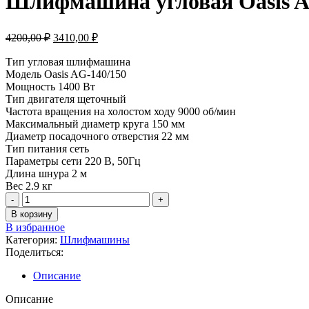
Шлифмашина угловая Oasis A
5840,00 ₽.
Первоначальная
Текущая
4200,00
₽
3410,00
₽
цена
цена:
составляла
Тип угловая шлифмашина
3410,00 ₽.
Модель Oasis AG-140/150
4200,00 ₽.
Мощность 1400 Вт
Тип двигателя щеточный
Частота вращения на холостом ходу 9000 об/мин
Максимальный диаметр круга 150 мм
Диаметр посадочного отверстия 22 мм
Тип питания сеть
Параметры сети 220 В, 50Гц
Длина шнура 2 м
Вес 2.9 кг
Количество
товара
В корзину
Шлифмашина
В избранное
угловая
Категория:
Шлифмашины
Oasis
Поделиться:
AG-
140/150
Описание
Описание