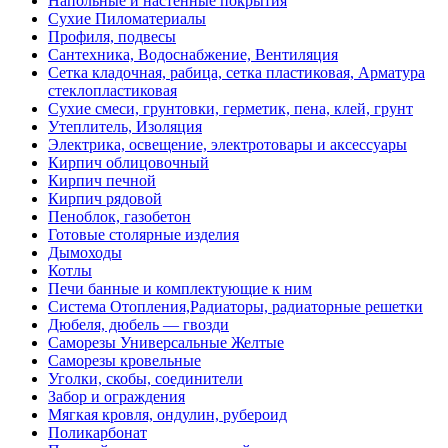
Напольные и настенные покрытия
Сухие Пиломатериалы
Профиля, подвесы
Сантехника, Водоснабжение, Вентиляция
Сетка кладочная, рабица, сетка пластиковая, Арматура
стеклопластиковая
Сухие смеси, грунтовки, герметик, пена, клей, грунт
Утеплитель, Изоляция
Электрика, освещение, электротовары и аксессуары
Кирпич облицовочный
Кирпич печной
Кирпич рядовой
Пеноблок, газобетон
Готовые столярные изделия
Дымоходы
Котлы
Печи банные и комплектующие к ним
Система Отопления,Радиаторы, радиаторные решетки
Дюбеля, дюбель — гвозди
Саморезы Универсальные Желтые
Саморезы кровельные
Уголки, скобы, соединители
Забор и ограждения
Мягкая кровля, ондулин, рубероид
Поликарбонат