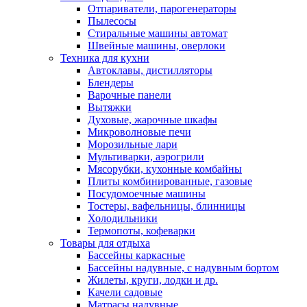
Отпариватели, парогенераторы
Пылесосы
Стиральные машины автомат
Швейные машины, оверлоки
Техника для кухни
Автоклавы, дистилляторы
Блендеры
Варочные панели
Вытяжки
Духовые, жарочные шкафы
Микроволновые печи
Морозильные лари
Мультиварки, аэрогрили
Мясорубки, кухонные комбайны
Плиты комбинированные, газовые
Посудомоечные машины
Тостеры, вафельницы, блинницы
Холодильники
Термопоты, кофеварки
Товары для отдыха
Бассейны каркасные
Бассейны надувные, с надувным бортом
Жилеты, круги, лодки и др.
Качели садовые
Матрасы надувные