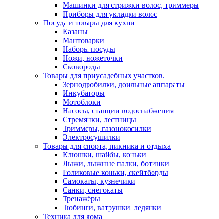
Машинки для стрижки волос, триммеры
Приборы для укладки волос
Посуда и товары для кухни
Казаны
Мантоварки
Наборы посуды
Ножи, ножеточки
Сковороды
Товары для приусадебных участков.
Зернодробилки, доильные аппараты
Инкубаторы
Мотоблоки
Насосы, станции водоснабжения
Стремянки, лестницы
Триммеры, газонокосилки
Электросушилки
Товары для спорта, пикника и отдыха
Клюшки, шайбы, коньки
Лыжи, лыжные палки, ботинки
Роликовые коньки, скейтборды
Самокаты, кузнечики
Санки, снегокаты
Тренажёры
Тюбинги, ватрушки, ледянки
Техника для дома