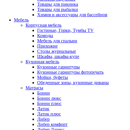
Товары для пикника
Товары для рыбалки
Химия и аксессуары для бассейнов
Мебель
Корпусная мебель
Гостиные, Горки, Тумбы TV
Комоды
Мебель для спальни
Прихожие
Столы журнальные
Шкафы, шкафы-купе
Кухонная мебель
Кухонные гарнитуры
Кухонные гарнитуры фотопечать
Мойки, буфеты
Обеденные зоны, кухонные диваны
Матрасы
Бонни
Бонни люкс
Бонни плюс
Латик
Латик плюс
Либер
Либер комфорт
Либер Латекс