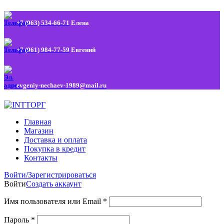
+7 (963) 534-66-71
Елена
+7 (961) 984-77-59
Евгений
evgeniy-nechaev-1989@mail.ru
Главная
Магазин
Доставка и оплата
Покупка в кредит
Контакты
Войти/Зарегистрироваться
Войти
Создать аккаунт
Имя пользователя или Email
*
Пароль
*