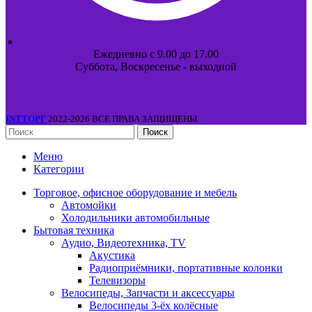
Ежедневно с 9.00 до 17.00
Суббота, Воскресенье - выходной
INTТОРГ
2022-2026 ВСЕ ПРАВА ЗАЩИЩЕНЫ.
Поиск
Меню
Категории
Торговое, офисное оборудование и мебель
Автомойки
Холодильники автомобильные
Бытовая техника
Аудио, Видеотехника, TV
Акустика
Радиоприёмники, портативные колонки
Телевизоры
Велосипеды, Запчасти и аксессуары
Велосипеды 3-ёх колёсные