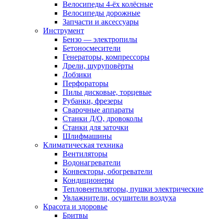
Велосипеды 4-ёх колёсные
Велосипеды дорожные
Запчасти и аксессуары
Инструмент
Бензо — электропилы
Бетоносмесители
Генераторы, компрессоры
Дрели, шуруповёрты
Лобзики
Перфораторы
Пилы дисковые, торцевые
Рубанки, фрезеры
Сварочные аппараты
Станки Д/О, дровоколы
Станки для заточки
Шлифмашины
Климатическая техника
Вентиляторы
Водонагреватели
Конвекторы, обогреватели
Кондиционеры
Тепловентиляторы, пушки электрические
Увлажнители, осушители воздуха
Красота и здоровье
Бритвы