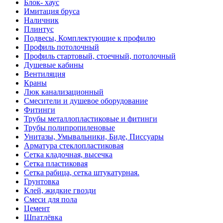
Блок- хаус
Имитация бруса
Наличник
Плинтус
Подвесы, Комплектующие к профилю
Профиль потолочный
Профиль стартовый, стоечный, потолочный
Душевые кабины
Вентиляция
Краны
Люк канализационный
Смесители и душевое оборудование
Фитинги
Трубы металлопластиковые и фитинги
Трубы полипропиленовые
Унитазы, Умывальники, Биде, Писсуары
Арматура стеклопластиковая
Сетка кладочная, высечка
Сетка пластиковая
Сетка рабица, сетка штукатурная.
Грунтовка
Клей, жидкие гвозди
Смеси для пола
Цемент
Шпатлёвка