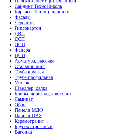
Плоский лист оцинкованный
Сайдинг ТехноНиколь
Каркасы Теплиц, парники
Фасады
Черепица
Гипсокартон
ДВП
ДСП
ОСП
Фанера
ЦСП
Арматура, высечка
Стальной лист
Труба круглая
Труба профильная
Уголок
Швеллер, балка
Ковры, дорожки, ковролин
Ламинат
Обои
Панели МДФ
Панели ПВХ
Керамогранит
Брусок строганый
Вагонка