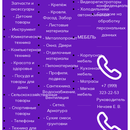
- Видеорегистраторы
Запчасти и
- Крепёж
конфиденциальн
аксессуары
- Холодильники
- Кровля,
Согласие на
автомобильные
- Детские
Фасад, Забор
обработку
товары
- Листовые
персональных
- Инструмент
материалы
данных
- Климатическая
МЕБЕЛЬ
- Металлопрокат
техника
- Окна, Двери
- Компьютерная
- Отделочные
- Корпусная
техника
материалы
мебель
- Красота и
- Пиломатериалы
- Кухонная
здоровье
- Профиля,
мебель
- Посуда и
подвесы
- Матрасы
товары для
+7 (999)
- Сантехника,
дома
- Мягкая
Водоснабжение,
323-22-53
мебель
- Сельскохозяйственные
Вентиляция
Руководитель
товары
- Сетка,
Нечаев Е. В.
- Спортивные
Арматура
товары
- Сухие смеси,
- Телефоны
грунтовки
- Техника для