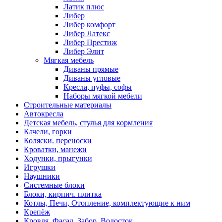
Латик плюс
Либер
Либер комфорт
Либер Латекс
Либер Престиж
Либер Элит
Мягкая мебель
Диваны прямые
Диваны угловые
Кресла, пуфы, софы
Наборы мягкой мебели
Строительные материалы
Автокресла
Детская мебель, стулья для кормления
Качели, горки
Коляски. переноски
Кроватки, манежи
Ходунки, прыгунки
Игрушки
Наушники
Системные блоки
Блоки, кирпич. плитка
Котлы, Печи, Отопление, комплектующие к ним
Крепёж
Кровля, Фасад, Забор, Водосток