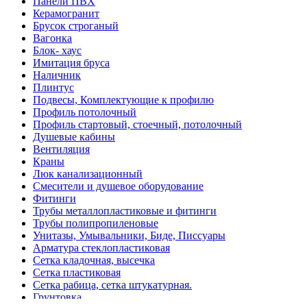
Панели ПВХ
Керамогранит
Брусок строганый
Вагонка
Блок- хаус
Имитация бруса
Наличник
Плинтус
Подвесы, Комплектующие к профилю
Профиль потолочный
Профиль стартовый, стоечный, потолочный
Душевые кабины
Вентиляция
Краны
Люк канализационный
Смесители и душевое оборудование
Фитинги
Трубы металлопластиковые и фитинги
Трубы полипропиленовые
Унитазы, Умывальники, Биде, Писсуары
Арматура стеклопластиковая
Сетка кладочная, высечка
Сетка пластиковая
Сетка рабица, сетка штукатурная.
Грунтовка