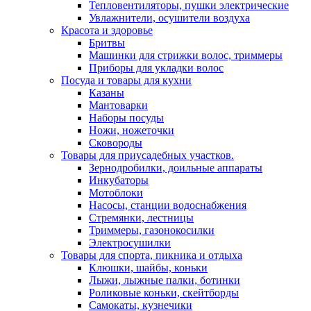
Тепловентиляторы, пушки электрические
Увлажнители, осушители воздуха
Красота и здоровье
Бритвы
Машинки для стрижки волос, триммеры
Приборы для укладки волос
Посуда и товары для кухни
Казаны
Мантоварки
Наборы посуды
Ножи, ножеточки
Сковороды
Товары для приусадебных участков.
Зернодробилки, доильные аппараты
Инкубаторы
Мотоблоки
Насосы, станции водоснабжения
Стремянки, лестницы
Триммеры, газонокосилки
Электросушилки
Товары для спорта, пикника и отдыха
Клюшки, шайбы, коньки
Лыжи, лыжные палки, ботинки
Роликовые коньки, скейтборды
Самокаты, кузнечики