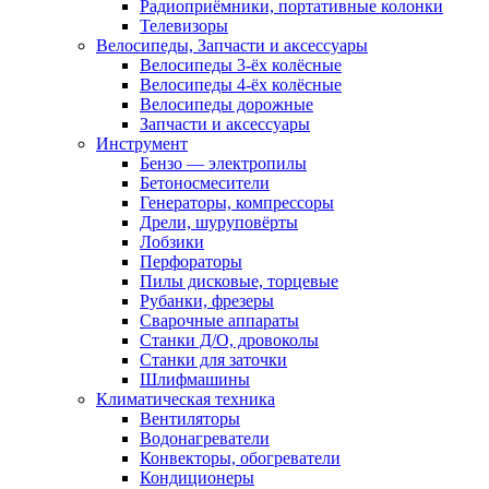
Радиоприёмники, портативные колонки
Телевизоры
Велосипеды, Запчасти и аксессуары
Велосипеды 3-ёх колёсные
Велосипеды 4-ёх колёсные
Велосипеды дорожные
Запчасти и аксессуары
Инструмент
Бензо — электропилы
Бетоносмесители
Генераторы, компрессоры
Дрели, шуруповёрты
Лобзики
Перфораторы
Пилы дисковые, торцевые
Рубанки, фрезеры
Сварочные аппараты
Станки Д/О, дровоколы
Станки для заточки
Шлифмашины
Климатическая техника
Вентиляторы
Водонагреватели
Конвекторы, обогреватели
Кондиционеры