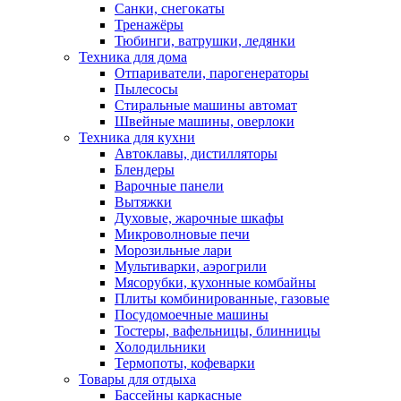
Санки, снегокаты
Тренажёры
Тюбинги, ватрушки, ледянки
Техника для дома
Отпариватели, парогенераторы
Пылесосы
Стиральные машины автомат
Швейные машины, оверлоки
Техника для кухни
Автоклавы, дистилляторы
Блендеры
Варочные панели
Вытяжки
Духовые, жарочные шкафы
Микроволновые печи
Морозильные лари
Мультиварки, аэрогрили
Мясорубки, кухонные комбайны
Плиты комбинированные, газовые
Посудомоечные машины
Тостеры, вафельницы, блинницы
Холодильники
Термопоты, кофеварки
Товары для отдыха
Бассейны каркасные