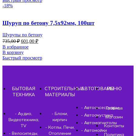
Быстрый просмотр
-18%
Шуруп по бетону 7,5х92мм, 100шт
Шурупы по бетону
735,00
₽
601,00
₽
В избранное
В корзину
Быстрый просмотр
БЫТОВАЯ
СТРОИТЕЛЬНЫЕ
АВТОТОВАРЫ
МЕНЮ
ТЕХНИКА
МАТЕРИАЛЫ
- Автоаксессуары
Главная
- Аудио,
- Блоки,
- Автоакустика
Магазин
Видеотехника,
кирпич
- Автомагнитолы
TV
Контакты
- Котлы, Печи,
- Автомойки
- Велосипеды,
Отопление
Политика