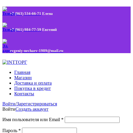
+7 (963) 534-66-71
Елена
+7 (961) 984-77-59
Евгений
evgeniy-nechaev-1989@mail.ru
Главная
Магазин
Доставка и оплата
Покупка в кредит
Контакты
Войти/Зарегистрироваться
Войти
Создать аккаунт
Имя пользователя или Email
*
Пароль
*