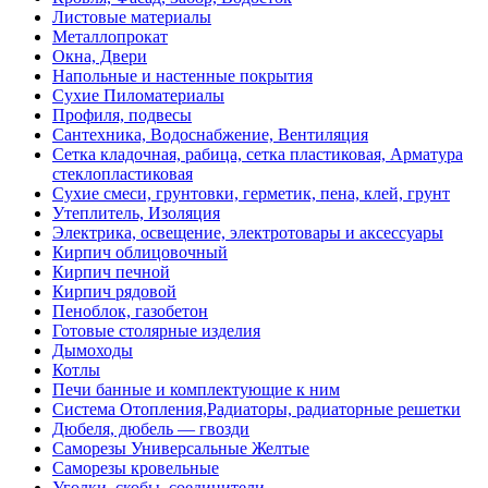
Листовые материалы
Металлопрокат
Окна, Двери
Напольные и настенные покрытия
Сухие Пиломатериалы
Профиля, подвесы
Сантехника, Водоснабжение, Вентиляция
Сетка кладочная, рабица, сетка пластиковая, Арматура
стеклопластиковая
Сухие смеси, грунтовки, герметик, пена, клей, грунт
Утеплитель, Изоляция
Электрика, освещение, электротовары и аксессуары
Кирпич облицовочный
Кирпич печной
Кирпич рядовой
Пеноблок, газобетон
Готовые столярные изделия
Дымоходы
Котлы
Печи банные и комплектующие к ним
Система Отопления,Радиаторы, радиаторные решетки
Дюбеля, дюбель — гвозди
Саморезы Универсальные Желтые
Саморезы кровельные
Уголки, скобы, соединители