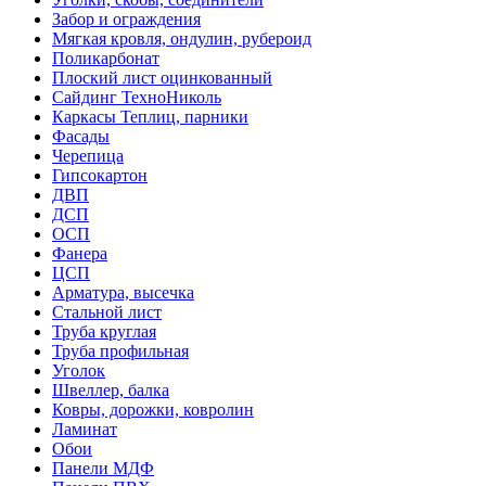
Забор и ограждения
Мягкая кровля, ондулин, рубероид
Поликарбонат
Плоский лист оцинкованный
Сайдинг ТехноНиколь
Каркасы Теплиц, парники
Фасады
Черепица
Гипсокартон
ДВП
ДСП
ОСП
Фанера
ЦСП
Арматура, высечка
Стальной лист
Труба круглая
Труба профильная
Уголок
Швеллер, балка
Ковры, дорожки, ковролин
Ламинат
Обои
Панели МДФ