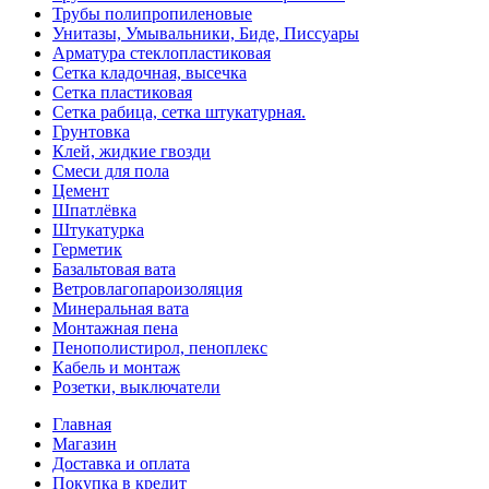
Трубы полипропиленовые
Унитазы, Умывальники, Биде, Писсуары
Арматура стеклопластиковая
Сетка кладочная, высечка
Сетка пластиковая
Сетка рабица, сетка штукатурная.
Грунтовка
Клей, жидкие гвозди
Смеси для пола
Цемент
Шпатлёвка
Штукатурка
Герметик
Базальтовая вата
Ветровлагопароизоляция
Минеральная вата
Монтажная пена
Пенополистирол, пеноплекс
Кабель и монтаж
Розетки, выключатели
Главная
Магазин
Доставка и оплата
Покупка в кредит