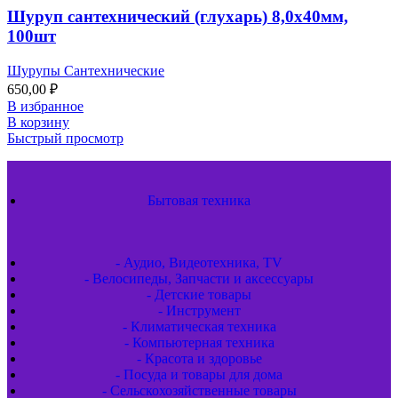
Шуруп сантехнический (глухарь) 8,0х40мм,
100шт
Шурупы Сантехнические
650,00
₽
В избранное
В корзину
Быстрый просмотр
Бытовая техника
- Аудио, Видеотехника, TV
- Велосипеды, Запчасти и аксессуары
- Детские товары
- Инструмент
- Климатическая техника
- Компьютерная техника
- Красота и здоровье
- Посуда и товары для дома
- Сельскохозяйственные товары