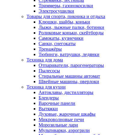
Стремянки, лестницы
Триммеры, газонокосилки
Электросушилки
Товары для спорта, пикника и отдыха
Клюшки, шайбы, коньки
Лыжи, лыжные палки, ботинки
Роликовые коньки, скейтборды
Самокаты, кузнечики
Санки, снегокаты
Тренажёры
Тюбинги, ватрушки, ледянки
Техника для дома
Отпариватели, парогенераторы
Пылесосы
Стиральные машины автомат
Швейные машины, оверлоки
Техника для кухни
Автоклавы, дистилляторы
Блендеры
Варочные панели
Вытяжки
Духовые, жарочные шкафы
Микроволновые печи
Морозильные лари
Мультиварки, аэрогрили