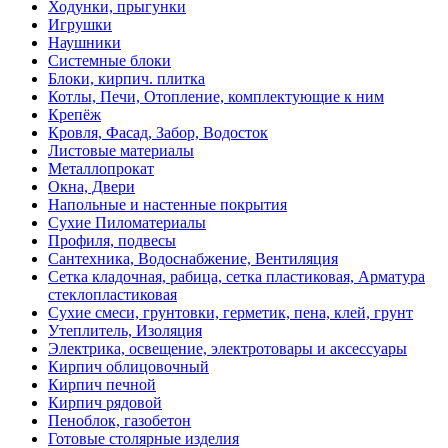
Ходунки, прыгунки
Игрушки
Наушники
Системные блоки
Блоки, кирпич. плитка
Котлы, Печи, Отопление, комплектующие к ним
Крепёж
Кровля, Фасад, Забор, Водосток
Листовые материалы
Металлопрокат
Окна, Двери
Напольные и настенные покрытия
Сухие Пиломатериалы
Профиля, подвесы
Сантехника, Водоснабжение, Вентиляция
Сетка кладочная, рабица, сетка пластиковая, Арматура
стеклопластиковая
Сухие смеси, грунтовки, герметик, пена, клей, грунт
Утеплитель, Изоляция
Электрика, освещение, электротовары и аксессуары
Кирпич облицовочный
Кирпич печной
Кирпич рядовой
Пеноблок, газобетон
Готовые столярные изделия