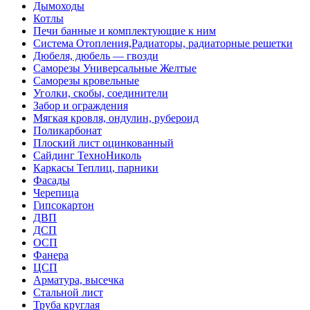
Дымоходы
Котлы
Печи банные и комплектующие к ним
Система Отопления,Радиаторы, радиаторные решетки
Дюбеля, дюбель — гвозди
Саморезы Универсальные Желтые
Саморезы кровельные
Уголки, скобы, соединители
Забор и ограждения
Мягкая кровля, ондулин, рубероид
Поликарбонат
Плоский лист оцинкованный
Сайдинг ТехноНиколь
Каркасы Теплиц, парники
Фасады
Черепица
Гипсокартон
ДВП
ДСП
ОСП
Фанера
ЦСП
Арматура, высечка
Стальной лист
Труба круглая