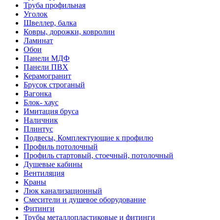
Труба профильная
Уголок
Швеллер, балка
Ковры, дорожки, ковролин
Ламинат
Обои
Панели МДФ
Панели ПВХ
Керамогранит
Брусок строганый
Вагонка
Блок- хаус
Имитация бруса
Наличник
Плинтус
Подвесы, Комплектующие к профилю
Профиль потолочный
Профиль стартовый, стоечный, потолочный
Душевые кабины
Вентиляция
Краны
Люк канализационный
Смесители и душевое оборудование
Фитинги
Трубы металлопластиковые и фитинги