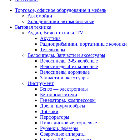
Торговое, офисное оборудование и мебель
Автомойки
Холодильники автомобильные
Бытовая техника
Аудио, Видеотехника, TV
Акустика
Радиоприёмники, портативные колонки
Телевизоры
Велосипеды, Запчасти и аксессуары
Велосипеды 3-ёх колёсные
Велосипеды 4-ёх колёсные
Велосипеды дорожные
Запчасти и аксессуары
Инструмент
Бензо — электропилы
Бетоносмесители
Генераторы, компрессоры
Дрели, шуруповёрты
Лобзики
Перфораторы
Пилы дисковые, торцевые
Рубанки, фрезеры
Сварочные аппараты
Станки Д/О, дровоколы