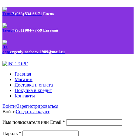
+7 (963) 534-66-71
Елена
+7 (961) 984-77-59
Евгений
evgeniy-nechaev-1989@mail.ru
Главная
Магазин
Доставка и оплата
Покупка в кредит
Контакты
Войти/Зарегистрироваться
Войти
Создать аккаунт
Имя пользователя или Email
*
Пароль
*