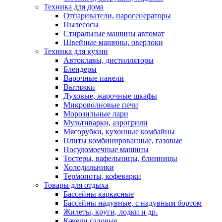
Техника для дома
Отпариватели, парогенераторы
Пылесосы
Стиральные машины автомат
Швейные машины, оверлоки
Техника для кухни
Автоклавы, дистилляторы
Блендеры
Варочные панели
Вытяжки
Духовые, жарочные шкафы
Микроволновые печи
Морозильные лари
Мультиварки, аэрогрили
Мясорубки, кухонные комбайны
Плиты комбинированные, газовые
Посудомоечные машины
Тостеры, вафельницы, блинницы
Холодильники
Термопоты, кофеварки
Товары для отдыха
Бассейны каркасные
Бассейны надувные, с надувным бортом
Жилеты, круги, лодки и др.
Качели садовые