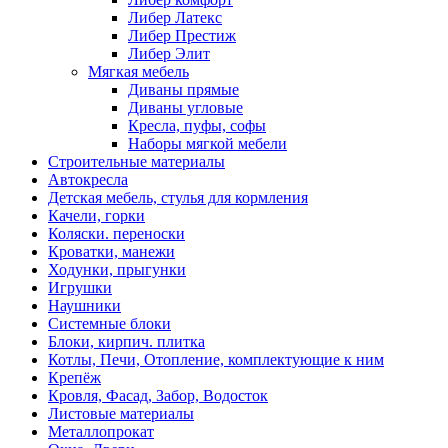
Либер Латекс
Либер Престиж
Либер Элит
Мягкая мебель
Диваны прямые
Диваны угловые
Кресла, пуфы, софы
Наборы мягкой мебели
Строительные материалы
Автокресла
Детская мебель, стулья для кормления
Качели, горки
Коляски. переноски
Кроватки, манежи
Ходунки, прыгунки
Игрушки
Наушники
Системные блоки
Блоки, кирпич. плитка
Котлы, Печи, Отопление, комплектующие к ним
Крепёж
Кровля, Фасад, Забор, Водосток
Листовые материалы
Металлопрокат