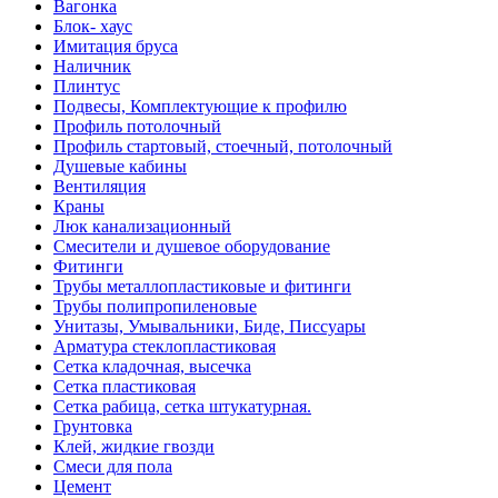
Вагонка
Блок- хаус
Имитация бруса
Наличник
Плинтус
Подвесы, Комплектующие к профилю
Профиль потолочный
Профиль стартовый, стоечный, потолочный
Душевые кабины
Вентиляция
Краны
Люк канализационный
Смесители и душевое оборудование
Фитинги
Трубы металлопластиковые и фитинги
Трубы полипропиленовые
Унитазы, Умывальники, Биде, Писсуары
Арматура стеклопластиковая
Сетка кладочная, высечка
Сетка пластиковая
Сетка рабица, сетка штукатурная.
Грунтовка
Клей, жидкие гвозди
Смеси для пола
Цемент