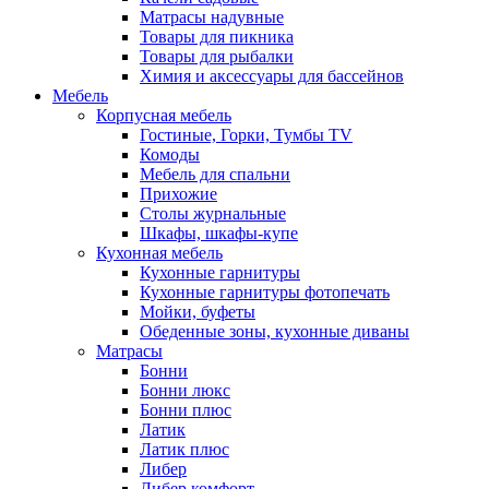
Матрасы надувные
Товары для пикника
Товары для рыбалки
Химия и аксессуары для бассейнов
Мебель
Корпусная мебель
Гостиные, Горки, Тумбы TV
Комоды
Мебель для спальни
Прихожие
Столы журнальные
Шкафы, шкафы-купе
Кухонная мебель
Кухонные гарнитуры
Кухонные гарнитуры фотопечать
Мойки, буфеты
Обеденные зоны, кухонные диваны
Матрасы
Бонни
Бонни люкс
Бонни плюс
Латик
Латик плюс
Либер
Либер комфорт