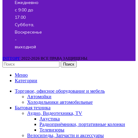
Ежедневно
с 9.00 до
17.00
Суббота,
Воскресенье
-
выходной
INTТОРГ
2022-2026 ВСЕ ПРАВА ЗАЩИЩЕНЫ.
Поиск
Меню
Категории
Торговое, офисное оборудование и мебель
Автомойки
Холодильники автомобильные
Бытовая техника
Аудио, Видеотехника, TV
Акустика
Радиоприёмники, портативные колонки
Телевизоры
Велосипеды, Запчасти и аксессуары