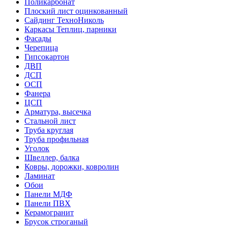
Поликарбонат
Плоский лист оцинкованный
Сайдинг ТехноНиколь
Каркасы Теплиц, парники
Фасады
Черепица
Гипсокартон
ДВП
ДСП
ОСП
Фанера
ЦСП
Арматура, высечка
Стальной лист
Труба круглая
Труба профильная
Уголок
Швеллер, балка
Ковры, дорожки, ковролин
Ламинат
Обои
Панели МДФ
Панели ПВХ
Керамогранит
Брусок строганый