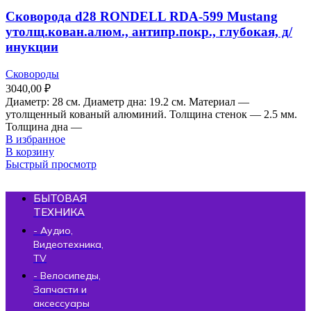
Сковорода d28 RONDELL RDA-599 Mustang
утолщ.кован.алюм., антипр.покр., глубокая, д/
инукции
Сковороды
3040,00
₽
Диаметр: 28 см. Диаметр дна: 19.2 см. Материал —
утолщенный кованый алюминий. Толщина стенок — 2.5 мм.
Толщина дна —
В избранное
В корзину
Быстрый просмотр
БЫТОВАЯ
ТЕХНИКА
- Аудио,
Видеотехника,
TV
- Велосипеды,
Запчасти и
аксессуары