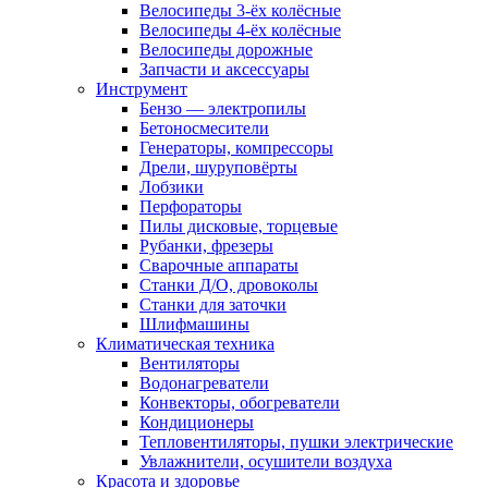
Велосипеды 3-ёх колёсные
Велосипеды 4-ёх колёсные
Велосипеды дорожные
Запчасти и аксессуары
Инструмент
Бензо — электропилы
Бетоносмесители
Генераторы, компрессоры
Дрели, шуруповёрты
Лобзики
Перфораторы
Пилы дисковые, торцевые
Рубанки, фрезеры
Сварочные аппараты
Станки Д/О, дровоколы
Станки для заточки
Шлифмашины
Климатическая техника
Вентиляторы
Водонагреватели
Конвекторы, обогреватели
Кондиционеры
Тепловентиляторы, пушки электрические
Увлажнители, осушители воздуха
Красота и здоровье