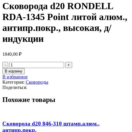
Сковорода d20 RONDELL
RDA-1345 Point литой алюм.,
антипр.покр., высокая, д/
индукции
1840,00
₽
Количество
товара
В корзину
Сковорода
В избранное
d20
Категория:
Сковороды
RONDELL
Поделиться:
RDA-
1345
Похожие товары
Point
литой
алюм.,
антипр.покр.,
высокая,
Сковорода d20 846-310 штамп.алюм.,
д/
антипр.покр.