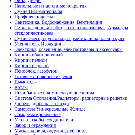
Окна, Двери
Напольные и настенные покрытия
Сухие Пиломатериалы
Профиля, подвесы
Сантехника, Водоснабжение, Вентиляция
Сетка кладочная, рабица, сетка пластиковая, Арматура
стеклопластиковая
Сухие смеси, грунтовки, герметик, пена, клей, грунт
Утеплитель, Изоляция
Электрика, освещение, электротовары и аксессуары
Кирпич облицовочный
Кирпич печной
Кирпич рядовой
Пеноблок, газобетон
Готовые столярные изделия
Дымоходы
Котлы
Печи банные и комплектующие к ним
Система Отопления,Радиаторы, радиаторные решетки
Дюбеля, дюбель — гвозди
Саморезы Универсальные Желтые
Саморезы кровельные
Уголки, скобы, соединители
Забор и ограждения
Мягкая кровля, ондулин, рубероид