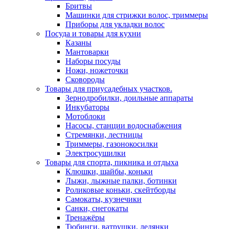
Бритвы
Машинки для стрижки волос, триммеры
Приборы для укладки волос
Посуда и товары для кухни
Казаны
Мантоварки
Наборы посуды
Ножи, ножеточки
Сковороды
Товары для приусадебных участков.
Зернодробилки, доильные аппараты
Инкубаторы
Мотоблоки
Насосы, станции водоснабжения
Стремянки, лестницы
Триммеры, газонокосилки
Электросушилки
Товары для спорта, пикника и отдыха
Клюшки, шайбы, коньки
Лыжи, лыжные палки, ботинки
Роликовые коньки, скейтборды
Самокаты, кузнечики
Санки, снегокаты
Тренажёры
Тюбинги, ватрушки, ледянки