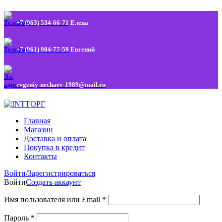
+7 (963) 534-66-71
Елена
+7 (961) 984-77-59
Евгений
evgeniy-nechaev-1989@mail.ru
Главная
Магазин
Доставка и оплата
Покупка в кредит
Контакты
Войти/Зарегистрироваться
Войти
Создать аккаунт
Имя пользователя или Email
*
Пароль
*