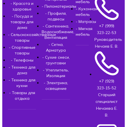
мебель
- Красота и
- Пиломатериалы
- Кухонная
здоровье
- Профиля,
мебель
- Посуда и
подвесы
- Матрасы
товары для
+7 (999)
- Сантехника,
дома
- Мягкая
Водоснабжение,
323-22-53
мебель
- Сельскохозяйственные
Вентиляция
Руководитель
товары
- Сетка,
Нечаев Е. В.
- Спортивные
Арматура
товары
- Сухие смеси,
- Телефоны
грунтовки
- Техника для
- Утеплитель,
дома
Изоляция
- Техника для
+7 (929)
- Электрика,
кухни
323-15-52
освещение
- Товары для
Старший
отдыха
специалист
Нечаева Е.
В.