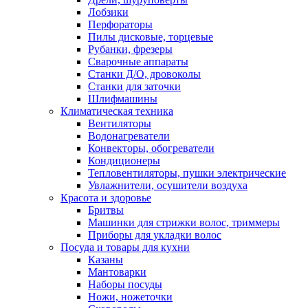
Лобзики
Перфораторы
Пилы дисковые, торцевые
Рубанки, фрезеры
Сварочные аппараты
Станки Д/О, дровоколы
Станки для заточки
Шлифмашины
Климатическая техника
Вентиляторы
Водонагреватели
Конвекторы, обогреватели
Кондиционеры
Тепловентиляторы, пушки электрические
Увлажнители, осушители воздуха
Красота и здоровье
Бритвы
Машинки для стрижки волос, триммеры
Приборы для укладки волос
Посуда и товары для кухни
Казаны
Мантоварки
Наборы посуды
Ножи, ножеточки