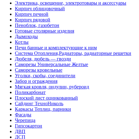
Электрика, освещение, электротовары и аксессуары
Кирпич облицовочный
Кирпич печной
Кирпич рядовой
Пеноблок, газобетон
Готовые столярные изделия
Дымоходы
Котлы
Печи банные и комплектующие к ним
Система Отопления,Радиаторы, радиаторные решетки
Дюбеля, дюбель — гвозди
Саморезы Универсальные Желтые
Саморезы кровельные
Уголки, скобы, соединители
Забор и ограждения
Мягкая кровля, ондулин, рубероид
Поликарбонат
Плоский лист оцинкованный
Сайдинг ТехноНиколь
Каркасы Теплиц, парники
Фасады
Черепица
Гипсокартон
ДВП
ДСП