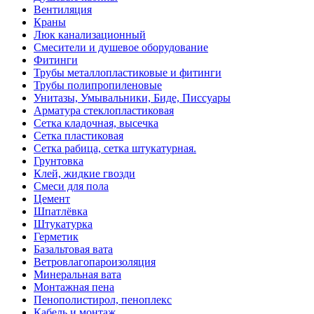
Вентиляция
Краны
Люк канализационный
Смесители и душевое оборудование
Фитинги
Трубы металлопластиковые и фитинги
Трубы полипропиленовые
Унитазы, Умывальники, Биде, Писсуары
Арматура стеклопластиковая
Сетка кладочная, высечка
Сетка пластиковая
Сетка рабица, сетка штукатурная.
Грунтовка
Клей, жидкие гвозди
Смеси для пола
Цемент
Шпатлёвка
Штукатурка
Герметик
Базальтовая вата
Ветровлагопароизоляция
Минеральная вата
Монтажная пена
Пенополистирол, пеноплекс
Кабель и монтаж