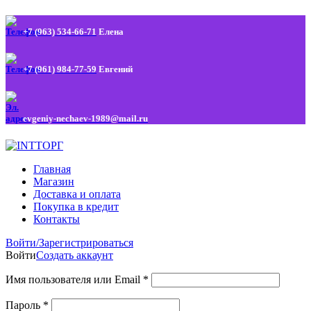
+7 (963) 534-66-71
Елена
+7 (961) 984-77-59
Евгений
evgeniy-nechaev-1989@mail.ru
Главная
Магазин
Доставка и оплата
Покупка в кредит
Контакты
Войти/Зарегистрироваться
Войти
Создать аккаунт
Имя пользователя или Email
*
Пароль
*