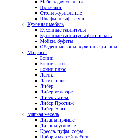
Мебель для спальни
Прихожие
Столы журнальные
Шкафы, шкафы-купе
Кухонная мебель
Кухонные гарнитуры
Кухонные гарнитуры фотопечать
Мойки, буфеты
Обеденные зоны, кухонные диваны
Матрасы
Бонни
Бонни люкс
Бонни плюс
Латик
Латик плюс
Либер
Либер комфорт
Либер Латекс
Либер Престиж
Либер Элит
Мягкая мебель
Диваны прямые
Диваны угловые
Кресла, пуфы, софы
Наборы мягкой мебели