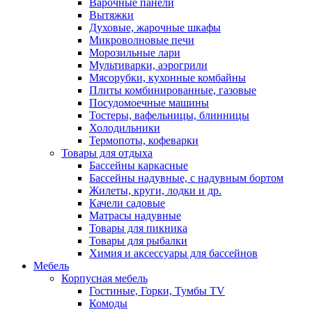
Варочные панели
Вытяжки
Духовые, жарочные шкафы
Микроволновые печи
Морозильные лари
Мультиварки, аэрогрили
Мясорубки, кухонные комбайны
Плиты комбинированные, газовые
Посудомоечные машины
Тостеры, вафельницы, блинницы
Холодильники
Термопоты, кофеварки
Товары для отдыха
Бассейны каркасные
Бассейны надувные, с надувным бортом
Жилеты, круги, лодки и др.
Качели садовые
Матрасы надувные
Товары для пикника
Товары для рыбалки
Химия и аксессуары для бассейнов
Мебель
Корпусная мебель
Гостиные, Горки, Тумбы TV
Комоды