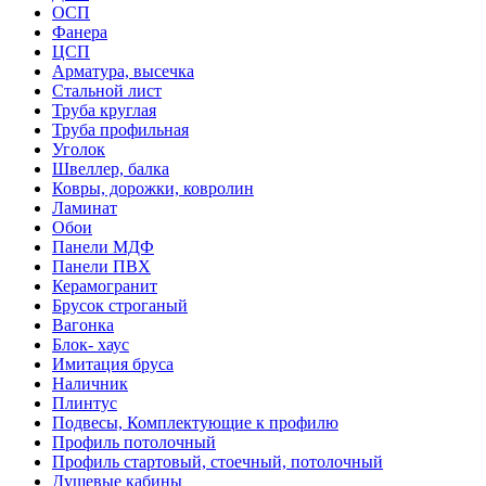
ОСП
Фанера
ЦСП
Арматура, высечка
Стальной лист
Труба круглая
Труба профильная
Уголок
Швеллер, балка
Ковры, дорожки, ковролин
Ламинат
Обои
Панели МДФ
Панели ПВХ
Керамогранит
Брусок строганый
Вагонка
Блок- хаус
Имитация бруса
Наличник
Плинтус
Подвесы, Комплектующие к профилю
Профиль потолочный
Профиль стартовый, стоечный, потолочный
Душевые кабины