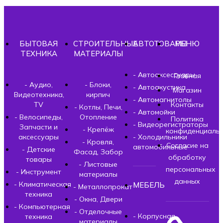
БЫТОВАЯ
СТРОИТЕЛЬНЫЕ
АВТОТОВАРЫ
МЕНЮ
ТЕХНИКА
МАТЕРИАЛЫ
- Автоаксессуары
Главная
- Аудио,
- Блоки,
- Автоакустика
Магазин
Видеотехника,
кирпич
- Автомагнитолы
TV
Контакты
- Котлы, Печи,
- Автомойки
- Велосипеды,
Отопление
Политика
- Видеорегистраторы
Запчасти и
- Крепёж
конфиденциальн
аксессуары
- Холодильники
- Кровля,
Согласие на
автомобильные
- Детские
Фасад, Забор
обработку
товары
- Листовые
персональных
- Инструмент
материалы
данных
- Климатическая
МЕБЕЛЬ
- Металлопрокат
техника
- Окна, Двери
- Компьютерная
- Отделочные
- Корпусная
техника
материалы