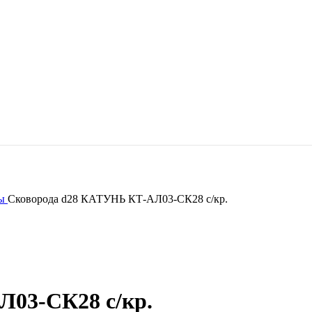
ды
Сковорода d28 КАТУНЬ КТ-АЛ03-СК28 с/кр.
03-СК28 с/кр.