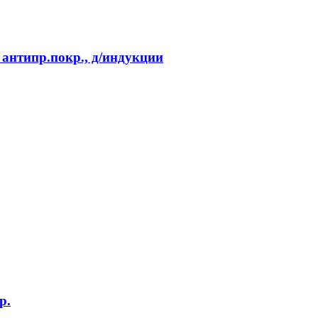
 антипр.покр., д/индукции
р.