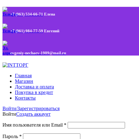
+7 (963) 534-66-71
Елена
+7 (961) 984-77-59
Евгений
evgeniy-nechaev-1989@mail.ru
Главная
Магазин
Доставка и оплата
Покупка в кредит
Контакты
Войти/Зарегистрироваться
Войти
Создать аккаунт
Имя пользователя или Email
*
Пароль
*