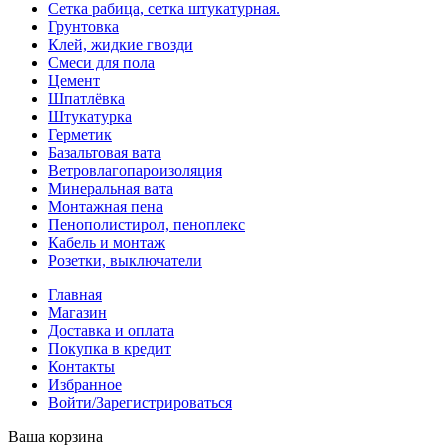
Сетка рабица, сетка штукатурная.
Грунтовка
Клей, жидкие гвозди
Смеси для пола
Цемент
Шпатлёвка
Штукатурка
Герметик
Базальтовая вата
Ветровлагопароизоляция
Минеральная вата
Монтажная пена
Пенополистирол, пеноплекс
Кабель и монтаж
Розетки, выключатели
Главная
Магазин
Доставка и оплата
Покупка в кредит
Контакты
Избранное
Войти/Зарегистрироваться
Ваша корзина