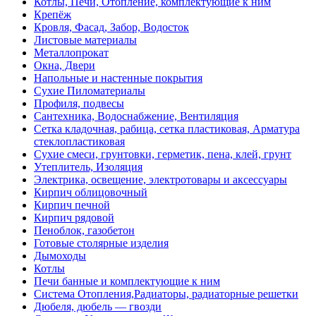
Котлы, Печи, Отопление, комплектующие к ним
Крепёж
Кровля, Фасад, Забор, Водосток
Листовые материалы
Металлопрокат
Окна, Двери
Напольные и настенные покрытия
Сухие Пиломатериалы
Профиля, подвесы
Сантехника, Водоснабжение, Вентиляция
Сетка кладочная, рабица, сетка пластиковая, Арматура
стеклопластиковая
Сухие смеси, грунтовки, герметик, пена, клей, грунт
Утеплитель, Изоляция
Электрика, освещение, электротовары и аксессуары
Кирпич облицовочный
Кирпич печной
Кирпич рядовой
Пеноблок, газобетон
Готовые столярные изделия
Дымоходы
Котлы
Печи банные и комплектующие к ним
Система Отопления,Радиаторы, радиаторные решетки
Дюбеля, дюбель — гвозди