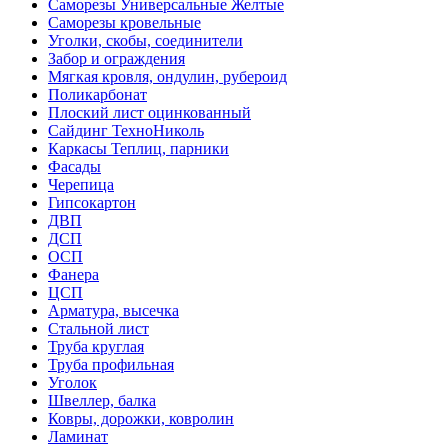
Саморезы Универсальные Желтые
Саморезы кровельные
Уголки, скобы, соединители
Забор и ограждения
Мягкая кровля, ондулин, рубероид
Поликарбонат
Плоский лист оцинкованный
Сайдинг ТехноНиколь
Каркасы Теплиц, парники
Фасады
Черепица
Гипсокартон
ДВП
ДСП
ОСП
Фанера
ЦСП
Арматура, высечка
Стальной лист
Труба круглая
Труба профильная
Уголок
Швеллер, балка
Ковры, дорожки, ковролин
Ламинат