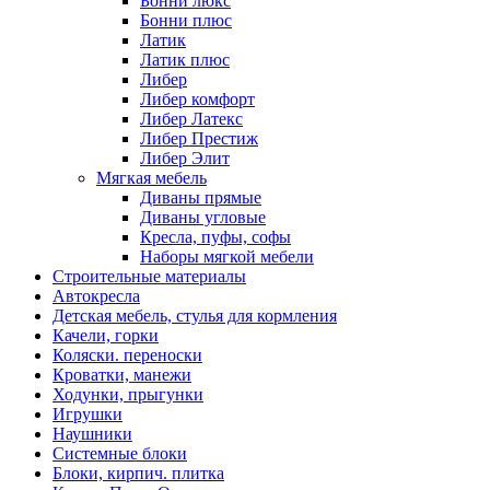
Бонни люкс
Бонни плюс
Латик
Латик плюс
Либер
Либер комфорт
Либер Латекс
Либер Престиж
Либер Элит
Мягкая мебель
Диваны прямые
Диваны угловые
Кресла, пуфы, софы
Наборы мягкой мебели
Строительные материалы
Автокресла
Детская мебель, стулья для кормления
Качели, горки
Коляски. переноски
Кроватки, манежи
Ходунки, прыгунки
Игрушки
Наушники
Системные блоки
Блоки, кирпич. плитка