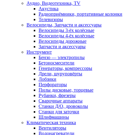
Аудио, Видеотехника, TV
Акустика
Радиоприёмники, портативные колонки
Телевизоры
Велосипеды, Запчасти и аксессуары
Велосипеды 3-ёх колёсные
Велосипеды 4-ёх колёсные
Велосипеды дорожные
Запчасти и аксессуары
Инструмент
Бензо — электропилы
Бетоносмесители
Генераторы, компрессоры
Дрели, шуруповёрты
Лобзики
Перфораторы
Пилы дисковые, торцевые
Рубанки, фрезеры
Сварочные аппараты
Станки Д/О, дровоколы
Станки для заточки
Шлифмашины
Климатическая техника
Вентиляторы
Водонагреватели