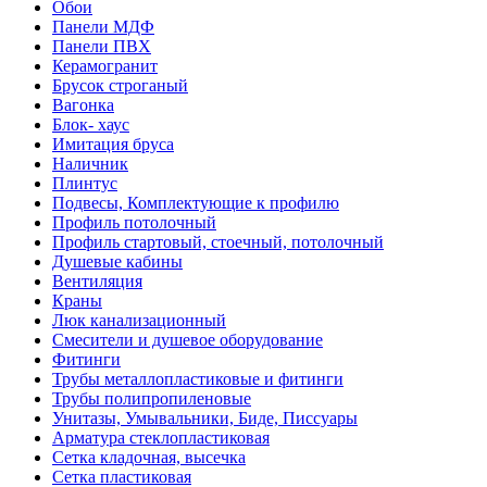
Обои
Панели МДФ
Панели ПВХ
Керамогранит
Брусок строганый
Вагонка
Блок- хаус
Имитация бруса
Наличник
Плинтус
Подвесы, Комплектующие к профилю
Профиль потолочный
Профиль стартовый, стоечный, потолочный
Душевые кабины
Вентиляция
Краны
Люк канализационный
Смесители и душевое оборудование
Фитинги
Трубы металлопластиковые и фитинги
Трубы полипропиленовые
Унитазы, Умывальники, Биде, Писсуары
Арматура стеклопластиковая
Сетка кладочная, высечка
Сетка пластиковая