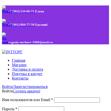
+7 (963) 534-66-71
Елена
+7 (961) 984-77-59
Евгений
evgeniy-nechaev-1989@mail.ru
Главная
Магазин
Доставка и оплата
Покупка в кредит
Контакты
Войти/Зарегистрироваться
Войти
Создать аккаунт
Имя пользователя или Email
*
Пароль
*