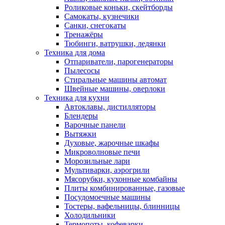
Роликовые коньки, скейтборды
Самокаты, кузнечики
Санки, снегокаты
Тренажёры
Тюбинги, ватрушки, ледянки
Техника для дома
Отпариватели, парогенераторы
Пылесосы
Стиральные машины автомат
Швейные машины, оверлоки
Техника для кухни
Автоклавы, дистилляторы
Блендеры
Варочные панели
Вытяжки
Духовые, жарочные шкафы
Микроволновые печи
Морозильные лари
Мультиварки, аэрогрили
Мясорубки, кухонные комбайны
Плиты комбинированные, газовые
Посудомоечные машины
Тостеры, вафельницы, блинницы
Холодильники
Термопоты, кофеварки