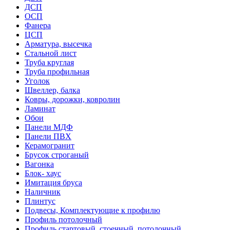
ДСП
ОСП
Фанера
ЦСП
Арматура, высечка
Стальной лист
Труба круглая
Труба профильная
Уголок
Швеллер, балка
Ковры, дорожки, ковролин
Ламинат
Обои
Панели МДФ
Панели ПВХ
Керамогранит
Брусок строганый
Вагонка
Блок- хаус
Имитация бруса
Наличник
Плинтус
Подвесы, Комплектующие к профилю
Профиль потолочный
Профиль стартовый, стоечный, потолочный