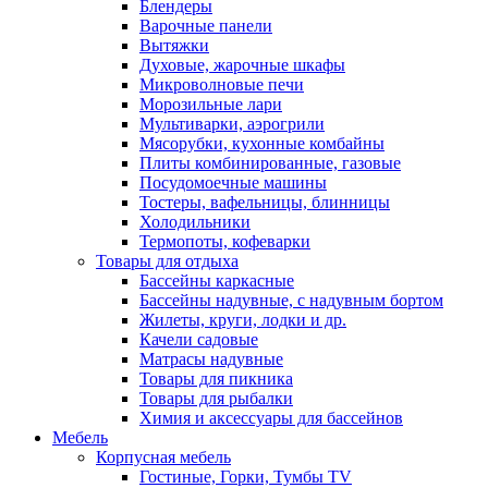
Блендеры
Варочные панели
Вытяжки
Духовые, жарочные шкафы
Микроволновые печи
Морозильные лари
Мультиварки, аэрогрили
Мясорубки, кухонные комбайны
Плиты комбинированные, газовые
Посудомоечные машины
Тостеры, вафельницы, блинницы
Холодильники
Термопоты, кофеварки
Товары для отдыха
Бассейны каркасные
Бассейны надувные, с надувным бортом
Жилеты, круги, лодки и др.
Качели садовые
Матрасы надувные
Товары для пикника
Товары для рыбалки
Химия и аксессуары для бассейнов
Мебель
Корпусная мебель
Гостиные, Горки, Тумбы TV