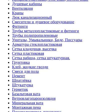
Душевые кабины
Вентиляция
Краны
Люк канализационный
Смесители и душевое оборудование
Фитинги
Трубы металлопластиковые и фитинги
Трубы полипропиленовые
Унитазы, Умывальники, Биде, Писсуары
Арматура стеклопластиковая
Сетка кладочная, высечка
Сетка пластиковая
Сетка рабица, сетка штукатурная.
Грунтовка
Клей, жидкие гвозди
Смеси для пола
Цемент
Шпатлёвка
Штукатурка
Герметик
Базальтовая вата
Ветровлагопароизоляция
Минеральная вата
Монтажная пена
Пенополистирол, пеноплекс