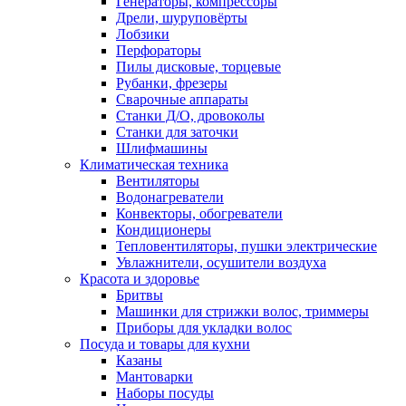
Генераторы, компрессоры
Дрели, шуруповёрты
Лобзики
Перфораторы
Пилы дисковые, торцевые
Рубанки, фрезеры
Сварочные аппараты
Станки Д/О, дровоколы
Станки для заточки
Шлифмашины
Климатическая техника
Вентиляторы
Водонагреватели
Конвекторы, обогреватели
Кондиционеры
Тепловентиляторы, пушки электрические
Увлажнители, осушители воздуха
Красота и здоровье
Бритвы
Машинки для стрижки волос, триммеры
Приборы для укладки волос
Посуда и товары для кухни
Казаны
Мантоварки
Наборы посуды