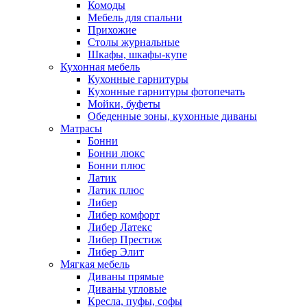
Комоды
Мебель для спальни
Прихожие
Столы журнальные
Шкафы, шкафы-купе
Кухонная мебель
Кухонные гарнитуры
Кухонные гарнитуры фотопечать
Мойки, буфеты
Обеденные зоны, кухонные диваны
Матрасы
Бонни
Бонни люкс
Бонни плюс
Латик
Латик плюс
Либер
Либер комфорт
Либер Латекс
Либер Престиж
Либер Элит
Мягкая мебель
Диваны прямые
Диваны угловые
Кресла, пуфы, софы