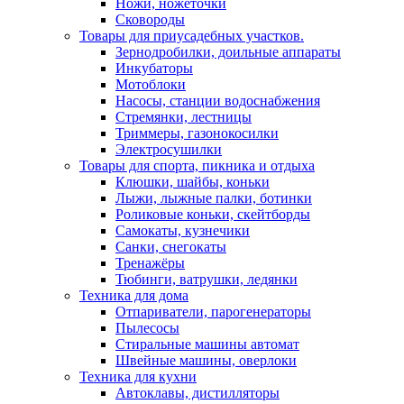
Ножи, ножеточки
Сковороды
Товары для приусадебных участков.
Зернодробилки, доильные аппараты
Инкубаторы
Мотоблоки
Насосы, станции водоснабжения
Стремянки, лестницы
Триммеры, газонокосилки
Электросушилки
Товары для спорта, пикника и отдыха
Клюшки, шайбы, коньки
Лыжи, лыжные палки, ботинки
Роликовые коньки, скейтборды
Самокаты, кузнечики
Санки, снегокаты
Тренажёры
Тюбинги, ватрушки, ледянки
Техника для дома
Отпариватели, парогенераторы
Пылесосы
Стиральные машины автомат
Швейные машины, оверлоки
Техника для кухни
Автоклавы, дистилляторы