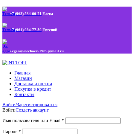
+7 (963) 534-66-71
Елена
+7 (961) 984-77-59
Евгений
evgeniy-nechaev-1989@mail.ru
Главная
Магазин
Доставка и оплата
Покупка в кредит
Контакты
Войти/Зарегистрироваться
Войти
Создать аккаунт
Имя пользователя или Email
*
Пароль
*