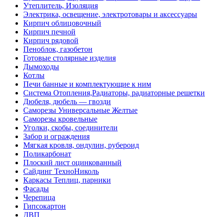
Утеплитель, Изоляция
Электрика, освещение, электротовары и аксессуары
Кирпич облицовочный
Кирпич печной
Кирпич рядовой
Пеноблок, газобетон
Готовые столярные изделия
Дымоходы
Котлы
Печи банные и комплектующие к ним
Система Отопления,Радиаторы, радиаторные решетки
Дюбеля, дюбель — гвозди
Саморезы Универсальные Желтые
Саморезы кровельные
Уголки, скобы, соединители
Забор и ограждения
Мягкая кровля, ондулин, рубероид
Поликарбонат
Плоский лист оцинкованный
Сайдинг ТехноНиколь
Каркасы Теплиц, парники
Фасады
Черепица
Гипсокартон
ДВП