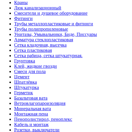
Краны
Люк канализационный
Смесители и душевое оборудование
Фитинги
Трубы металлопластиковые и фитинги
Трубы полипропиленовые
Унитазы, Умывальники, Биде, Писсуары
Арматура стеклопластиковая
Сетка кладочная, высечка
Сетка пластиковая
Сетка рабица, сетка штукатурная.
Грунтовка
Клей, жидкие гвозди
Смеси для пола
Цемент
Шпатлёвка
Штукатурка
Герметик
Базальтовая вата
Ветровлагопароизоляция
Минеральная вата
Монтажная пена
Пенополистирол, пеноплекс
Кабель и монтаж
Розетки, выключатели