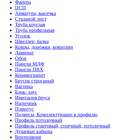
Фанера
ЦСП
Арматура, высечка
Стальной лист
Труба круглая
Труба профильная
Уголок
Швеллер, балка
Ковры, дорожки, ковролин
Ламинат
Обои
Панели МДФ
Панели ПВХ
Керамогранит
Брусок строганый
Вагонка
Блок- хаус
Имитация бруса
Наличник
Плинтус
Подвесы, Комплектующие к профилю
Профиль потолочный
Профиль стартовый, стоечный, потолочный
Душевые кабины
Вентиляция