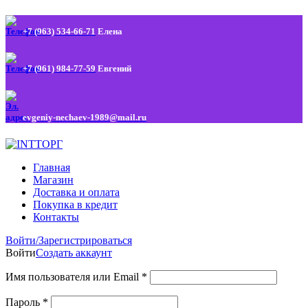
+7 (963) 534-66-71
Елена
+7 (961) 984-77-59
Евгений
evgeniy-nechaev-1989@mail.ru
Главная
Магазин
Доставка и оплата
Покупка в кредит
Контакты
Войти/Зарегистрироваться
Войти
Создать аккаунт
Имя пользователя или Email
*
Пароль
*