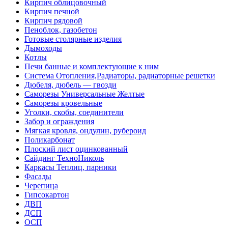
Кирпич облицовочный
Кирпич печной
Кирпич рядовой
Пеноблок, газобетон
Готовые столярные изделия
Дымоходы
Котлы
Печи банные и комплектующие к ним
Система Отопления,Радиаторы, радиаторные решетки
Дюбеля, дюбель — гвозди
Саморезы Универсальные Желтые
Саморезы кровельные
Уголки, скобы, соединители
Забор и ограждения
Мягкая кровля, ондулин, рубероид
Поликарбонат
Плоский лист оцинкованный
Сайдинг ТехноНиколь
Каркасы Теплиц, парники
Фасады
Черепица
Гипсокартон
ДВП
ДСП
ОСП