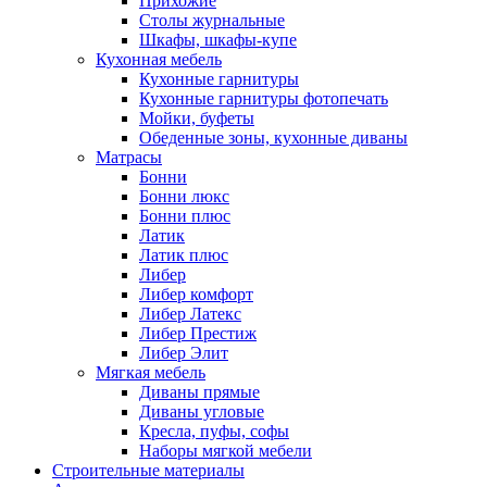
Прихожие
Столы журнальные
Шкафы, шкафы-купе
Кухонная мебель
Кухонные гарнитуры
Кухонные гарнитуры фотопечать
Мойки, буфеты
Обеденные зоны, кухонные диваны
Матрасы
Бонни
Бонни люкс
Бонни плюс
Латик
Латик плюс
Либер
Либер комфорт
Либер Латекс
Либер Престиж
Либер Элит
Мягкая мебель
Диваны прямые
Диваны угловые
Кресла, пуфы, софы
Наборы мягкой мебели
Строительные материалы