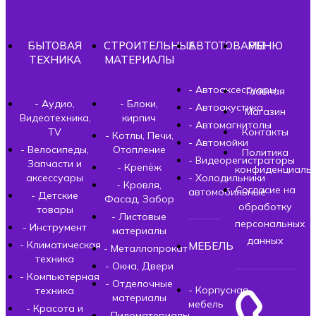
БЫТОВАЯ
СТРОИТЕЛЬНЫЕ
АВТОТОВАРЫ
МЕНЮ
ТЕХНИКА
МАТЕРИАЛЫ
- Автоаксессуары
Главная
- Аудио,
- Блоки,
- Автоакустика
Магазин
Видеотехника,
кирпич
- Автомагнитолы
TV
Контакты
- Котлы, Печи,
- Автомойки
- Велосипеды,
Отопление
Политика
- Видеорегистраторы
Запчасти и
- Крепёж
конфиденциальн
аксессуары
- Холодильники
- Кровля,
Согласие на
автомобильные
- Детские
Фасад, Забор
обработку
товары
- Листовые
персональных
- Инструмент
материалы
данных
- Климатическая
МЕБЕЛЬ
- Металлопрокат
техника
- Окна, Двери
- Компьютерная
- Отделочные
- Корпусная
техника
материалы
мебель
- Красота и
- Пиломатериалы