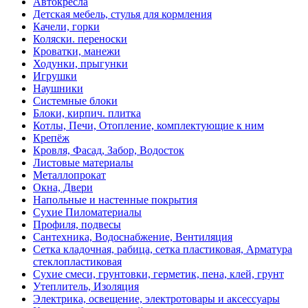
Автокресла
Детская мебель, стулья для кормления
Качели, горки
Коляски. переноски
Кроватки, манежи
Ходунки, прыгунки
Игрушки
Наушники
Системные блоки
Блоки, кирпич. плитка
Котлы, Печи, Отопление, комплектующие к ним
Крепёж
Кровля, Фасад, Забор, Водосток
Листовые материалы
Металлопрокат
Окна, Двери
Напольные и настенные покрытия
Сухие Пиломатериалы
Профиля, подвесы
Сантехника, Водоснабжение, Вентиляция
Сетка кладочная, рабица, сетка пластиковая, Арматура
стеклопластиковая
Сухие смеси, грунтовки, герметик, пена, клей, грунт
Утеплитель, Изоляция
Электрика, освещение, электротовары и аксессуары