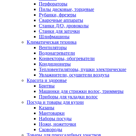
Перфораторы
Пилы дисковые, торцевые
Рубанки, фрезеры
Сварочные аппараты
Станки Д/О, дровоколы
Станки для заточки
Шлифмашины
Климатическая техника
Вентиляторы
Водонагреватели
Конвекторы, обогреватели
Кондиционеры
Тепловентиляторы, пушки электрические
Увлажнители, осушители воздуха
Красота и здоровье
Бритвы
Машинки для стрижки волос, триммеры
Приборы для укладки волос
Посуда и товары для кухни
Казаны
Мантоварки
Наборы посуды
Ножи, ножеточки
Сковороды
Товары для приусадебных участков.