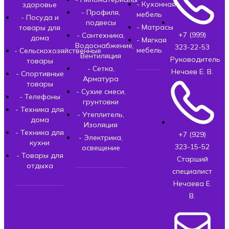
- Кухонная
здоровье
- Профиля,
мебель
- Посуда и
подвесы
- Матрасы
товары для
+7 (999)
- Сантехника,
дома
- Мягкая
Водоснабжение,
323-22-53
мебель
- Сельскохозяйственные
Вентиляция
Руководитель
товары
- Сетка,
Нечаев Е. В.
- Спортивные
Арматура
товары
- Сухие смеси,
- Телефоны
грунтовки
- Техника для
- Утеплитель,
дома
Изоляция
- Техника для
+7 (929)
- Электрика,
кухни
323-15-52
освещение
- Товары для
Старший
отдыха
специалист
Нечаева Е.
В.