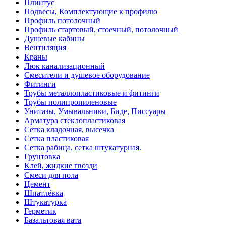
Плинтус
Подвесы, Комплектующие к профилю
Профиль потолочный
Профиль стартовый, стоечный, потолочный
Душевые кабины
Вентиляция
Краны
Люк канализационный
Смесители и душевое оборудование
Фитинги
Трубы металлопластиковые и фитинги
Трубы полипропиленовые
Унитазы, Умывальники, Биде, Писсуары
Арматура стеклопластиковая
Сетка кладочная, высечка
Сетка пластиковая
Сетка рабица, сетка штукатурная.
Грунтовка
Клей, жидкие гвозди
Смеси для пола
Цемент
Шпатлёвка
Штукатурка
Герметик
Базальтовая вата