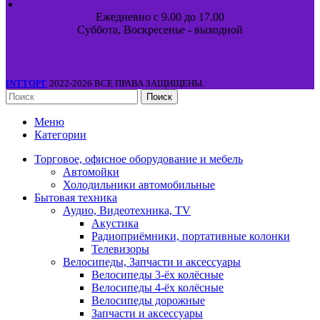
Ежедневно с 9.00 до 17.00
Суббота, Воскресенье - выходной
INTТОРГ
2022-2026 ВСЕ ПРАВА ЗАЩИЩЕНЫ.
Поиск
Меню
Категории
Торговое, офисное оборудование и мебель
Автомойки
Холодильники автомобильные
Бытовая техника
Аудио, Видеотехника, TV
Акустика
Радиоприёмники, портативные колонки
Телевизоры
Велосипеды, Запчасти и аксессуары
Велосипеды 3-ёх колёсные
Велосипеды 4-ёх колёсные
Велосипеды дорожные
Запчасти и аксессуары