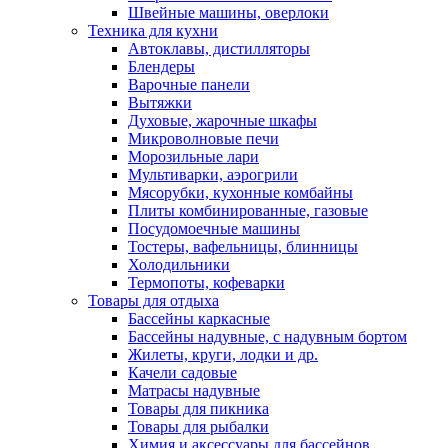
Швейные машины, оверлоки
Техника для кухни
Автоклавы, дистилляторы
Блендеры
Варочные панели
Вытяжки
Духовые, жарочные шкафы
Микроволновые печи
Морозильные лари
Мультиварки, аэрогрили
Мясорубки, кухонные комбайны
Плиты комбинированные, газовые
Посудомоечные машины
Тостеры, вафельницы, блинницы
Холодильники
Термопоты, кофеварки
Товары для отдыха
Бассейны каркасные
Бассейны надувные, с надувным бортом
Жилеты, круги, лодки и др.
Качели садовые
Матрасы надувные
Товары для пикника
Товары для рыбалки
Химия и аксессуары для бассейнов