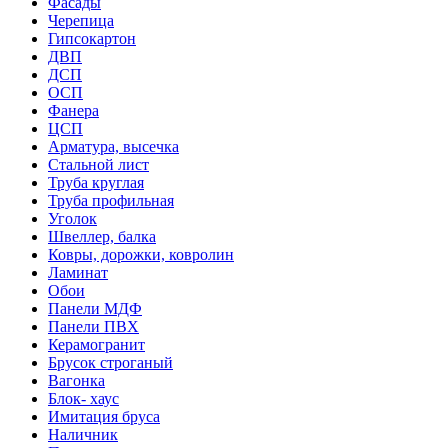
Фасады
Черепица
Гипсокартон
ДВП
ДСП
ОСП
Фанера
ЦСП
Арматура, высечка
Стальной лист
Труба круглая
Труба профильная
Уголок
Швеллер, балка
Ковры, дорожки, ковролин
Ламинат
Обои
Панели МДФ
Панели ПВХ
Керамогранит
Брусок строганый
Вагонка
Блок- хаус
Имитация бруса
Наличник