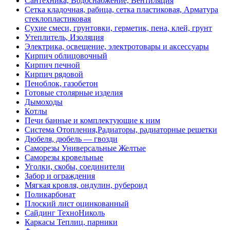
Сантехника, Водоснабжение, Вентиляция
Сетка кладочная, рабица, сетка пластиковая, Арматура
стеклопластиковая
Сухие смеси, грунтовки, герметик, пена, клей, грунт
Утеплитель, Изоляция
Электрика, освещение, электротовары и аксессуары
Кирпич облицовочный
Кирпич печной
Кирпич рядовой
Пеноблок, газобетон
Готовые столярные изделия
Дымоходы
Котлы
Печи банные и комплектующие к ним
Система Отопления,Радиаторы, радиаторные решетки
Дюбеля, дюбель — гвозди
Саморезы Универсальные Желтые
Саморезы кровельные
Уголки, скобы, соединители
Забор и ограждения
Мягкая кровля, ондулин, рубероид
Поликарбонат
Плоский лист оцинкованный
Сайдинг ТехноНиколь
Каркасы Теплиц, парники