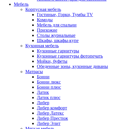
Мебель
Корпусная мебель
Гостиные, Горки, Тумбы TV
Комоды
Мебель для спальни
Прихожие
Столы журнальные
Шкафы, шкафы-купе
Кухонная мебель
Кухонные гарнитуры
Кухонные гарнитуры фотопечать
Мойки, буфеты
Обеденные зоны, кухонные диваны
Матрасы
Бонни
Бонни люкс
Бонни плюс
Латик
Латик плюс
Либер
Либер комфорт
Либер Латекс
Либер Престиж
Либер Элит
Мягкая мебель