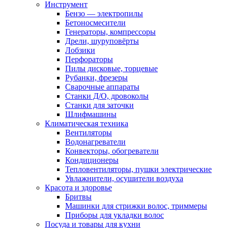
Инструмент
Бензо — электропилы
Бетоносмесители
Генераторы, компрессоры
Дрели, шуруповёрты
Лобзики
Перфораторы
Пилы дисковые, торцевые
Рубанки, фрезеры
Сварочные аппараты
Станки Д/О, дровоколы
Станки для заточки
Шлифмашины
Климатическая техника
Вентиляторы
Водонагреватели
Конвекторы, обогреватели
Кондиционеры
Тепловентиляторы, пушки электрические
Увлажнители, осушители воздуха
Красота и здоровье
Бритвы
Машинки для стрижки волос, триммеры
Приборы для укладки волос
Посуда и товары для кухни