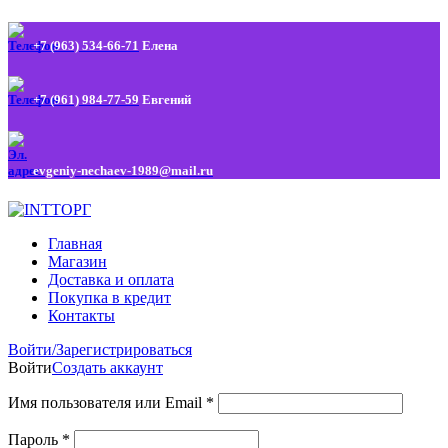
+7 (963) 534-66-71
Елена
+7 (961) 984-77-59
Евгений
evgeniy-nechaev-1989@mail.ru
Главная
Магазин
Доставка и оплата
Покупка в кредит
Контакты
Войти/Зарегистрироваться
Войти
Создать аккаунт
Имя пользователя или Email
*
Пароль
*