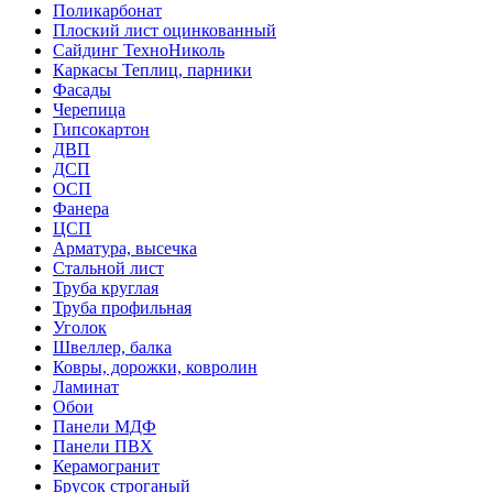
Поликарбонат
Плоский лист оцинкованный
Сайдинг ТехноНиколь
Каркасы Теплиц, парники
Фасады
Черепица
Гипсокартон
ДВП
ДСП
ОСП
Фанера
ЦСП
Арматура, высечка
Стальной лист
Труба круглая
Труба профильная
Уголок
Швеллер, балка
Ковры, дорожки, ковролин
Ламинат
Обои
Панели МДФ
Панели ПВХ
Керамогранит
Брусок строганый