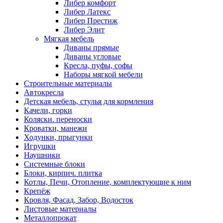
Либер комфорт
Либер Латекс
Либер Престиж
Либер Элит
Мягкая мебель
Диваны прямые
Диваны угловые
Кресла, пуфы, софы
Наборы мягкой мебели
Строительные материалы
Автокресла
Детская мебель, стулья для кормления
Качели, горки
Коляски. переноски
Кроватки, манежи
Ходунки, прыгунки
Игрушки
Наушники
Системные блоки
Блоки, кирпич. плитка
Котлы, Печи, Отопление, комплектующие к ним
Крепёж
Кровля, Фасад, Забор, Водосток
Листовые материалы
Металлопрокат