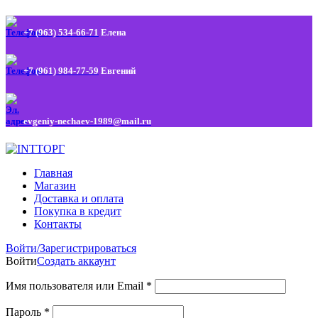
+7 (963) 534-66-71
Елена
+7 (961) 984-77-59
Евгений
evgeniy-nechaev-1989@mail.ru
Главная
Магазин
Доставка и оплата
Покупка в кредит
Контакты
Войти/Зарегистрироваться
Войти
Создать аккаунт
Имя пользователя или Email
*
Пароль
*