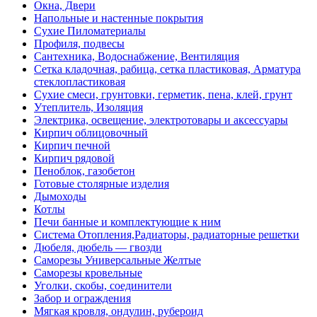
Окна, Двери
Напольные и настенные покрытия
Сухие Пиломатериалы
Профиля, подвесы
Сантехника, Водоснабжение, Вентиляция
Сетка кладочная, рабица, сетка пластиковая, Арматура
стеклопластиковая
Сухие смеси, грунтовки, герметик, пена, клей, грунт
Утеплитель, Изоляция
Электрика, освещение, электротовары и аксессуары
Кирпич облицовочный
Кирпич печной
Кирпич рядовой
Пеноблок, газобетон
Готовые столярные изделия
Дымоходы
Котлы
Печи банные и комплектующие к ним
Система Отопления,Радиаторы, радиаторные решетки
Дюбеля, дюбель — гвозди
Саморезы Универсальные Желтые
Саморезы кровельные
Уголки, скобы, соединители
Забор и ограждения
Мягкая кровля, ондулин, рубероид