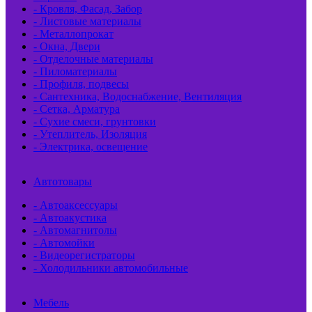
- Кровля, Фасад, Забор
- Листовые материалы
- Металлопрокат
- Окна, Двери
- Отделочные материалы
- Пиломатериалы
- Профиля, подвесы
- Сантехника, Водоснабжение, Вентиляция
- Сетка, Арматура
- Сухие смеси, грунтовки
- Утеплитель, Изоляция
- Электрика, освещение
Автотовары
- Автоаксессуары
- Автоакустика
- Автомагнитолы
- Автомойки
- Видеорегистраторы
- Холодильники автомобильные
Мебель