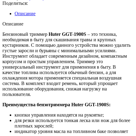
Huter
Поделиться:
GGT-
1900S
Описание
(1,9кВт,
нож
Описание
3
лопости,
Бензиновый триммер
Huter GGT-1900S
– это техника,
леска.,
необходимая в быту для скашивания травы и крупных
вело-
кустарников. С помощью данного устройства можно удалить
руль,
густые заросли и бурьяны с минимальными усилиями.
разъёмн.штан.)
Инструмент обладает современным дизайном, компактным
корпусом и простым управлением. Триммер это
универсальный инструмент для применения в быту. В
качестве топлива используется обычный бензин, а для
охлаждения мотора применяется специальная воздушная
система. В комплект входит ремень, который упрощает
использование оборудования, снижая нагрузку на
пользователя.
Преимущества бензотриммера Huter GGT-1900S:
кнопки управления находятся на рукоятке;
для резки используется тонкая леска или нож для более
плотных зарослей;
индикатор уровня масла на топливном баке позволяет