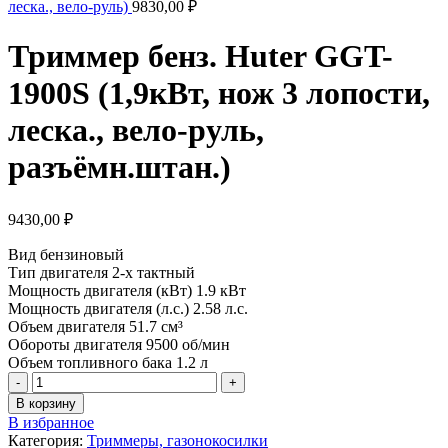
леска., вело-руль)
9830,00
₽
Триммер бенз. Huter GGT-
1900S (1,9кВт, нож 3 лопости,
леска., вело-руль,
разъёмн.штан.)
9430,00
₽
Вид бензиновый
Тип двигателя 2-х тактный
Мощность двигателя (кВт) 1.9 кВт
Мощность двигателя (л.с.) 2.58 л.с.
Объем двигателя 51.7 см³
Обороты двигателя 9500 об/мин
Объем топливного бака 1.2 л
Количество
товара
В корзину
Триммер
В избранное
бенз.
Категория:
Триммеры, газонокосилки