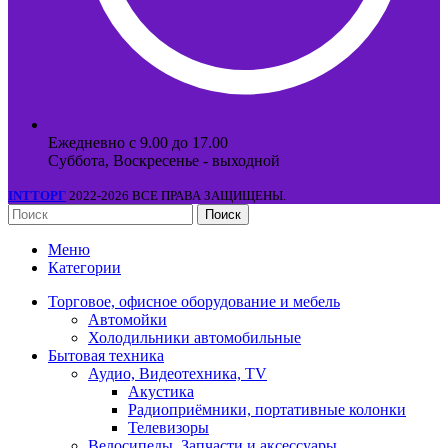
Ежедневно с 9.00 до 17.00
Суббота, Воскресенье - выходной
INTТОРГ
2022-2026 ВСЕ ПРАВА ЗАЩИЩЕНЫ.
Поиск
Меню
Категории
Торговое, офисное оборудование и мебель
Автомойки
Холодильники автомобильные
Бытовая техника
Аудио, Видеотехника, TV
Акустика
Радиоприёмники, портативные колонки
Телевизоры
Велосипеды, Запчасти и аксессуары