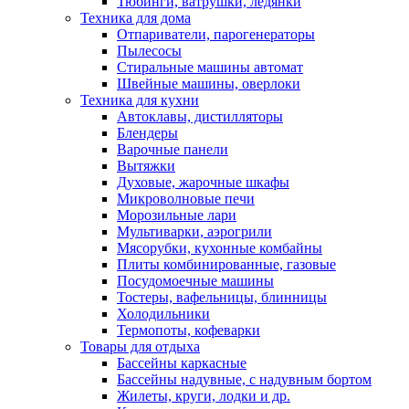
Тюбинги, ватрушки, ледянки
Техника для дома
Отпариватели, парогенераторы
Пылесосы
Стиральные машины автомат
Швейные машины, оверлоки
Техника для кухни
Автоклавы, дистилляторы
Блендеры
Варочные панели
Вытяжки
Духовые, жарочные шкафы
Микроволновые печи
Морозильные лари
Мультиварки, аэрогрили
Мясорубки, кухонные комбайны
Плиты комбинированные, газовые
Посудомоечные машины
Тостеры, вафельницы, блинницы
Холодильники
Термопоты, кофеварки
Товары для отдыха
Бассейны каркасные
Бассейны надувные, с надувным бортом
Жилеты, круги, лодки и др.