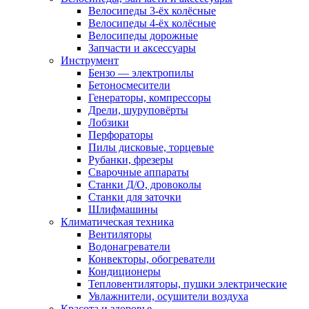
Велосипеды 3-ёх колёсные
Велосипеды 4-ёх колёсные
Велосипеды дорожные
Запчасти и аксессуары
Инструмент
Бензо — электропилы
Бетоносмесители
Генераторы, компрессоры
Дрели, шуруповёрты
Лобзики
Перфораторы
Пилы дисковые, торцевые
Рубанки, фрезеры
Сварочные аппараты
Станки Д/О, дровоколы
Станки для заточки
Шлифмашины
Климатическая техника
Вентиляторы
Водонагреватели
Конвекторы, обогреватели
Кондиционеры
Тепловентиляторы, пушки электрические
Увлажнители, осушители воздуха
Красота и здоровье