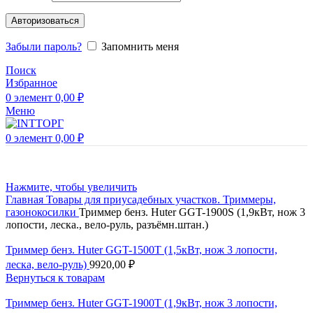
Авторизоваться
Забыли пароль?
Запомнить меня
Поиск
Избранное
0
элемент
0,00
₽
Меню
0
элемент
0,00
₽
Нажмите, чтобы увеличить
Главная
Товары для приусадебных участков.
Триммеры,
газонокосилки
Триммер бенз. Huter GGT-1900S (1,9кВт, нож 3
лопости, леска., вело-руль, разъёмн.штан.)
Триммер бенз. Huter GGT-1500T (1,5кВт, нож 3 лопости,
леска, вело-руль)
9920,00
₽
Вернуться к товарам
Триммер бенз. Huter GGT-1900T (1,9кВт, нож 3 лопости,