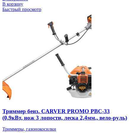
В корзину
Быстрый просмотр
Триммер бенз. CARVER PROMO PBC-33
(0,9кВт, нож 3 лопости, леска 2,4мм., вело-руль)
Триммеры, газонокосилки