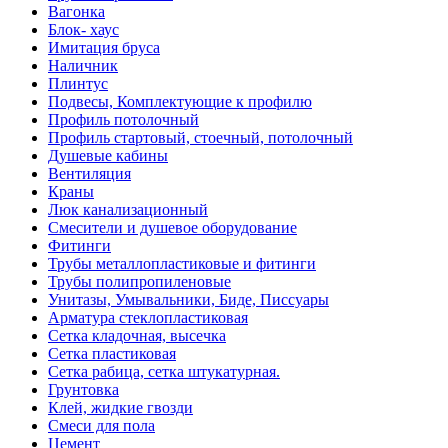
Вагонка
Блок- хаус
Имитация бруса
Наличник
Плинтус
Подвесы, Комплектующие к профилю
Профиль потолочный
Профиль стартовый, стоечный, потолочный
Душевые кабины
Вентиляция
Краны
Люк канализационный
Смесители и душевое оборудование
Фитинги
Трубы металлопластиковые и фитинги
Трубы полипропиленовые
Унитазы, Умывальники, Биде, Писсуары
Арматура стеклопластиковая
Сетка кладочная, высечка
Сетка пластиковая
Сетка рабица, сетка штукатурная.
Грунтовка
Клей, жидкие гвозди
Смеси для пола
Цемент