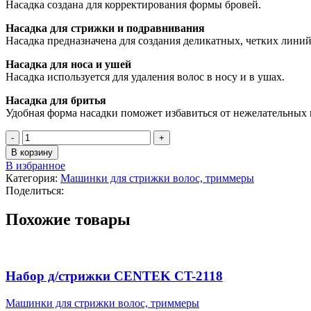
Насадка создана для корректирования формы бровей.
Насадка для стрижки и подравнивания
Насадка предназначена для создания деликатных, четких линий
Насадка для носа и ушей
Насадка используется для удаления волос в носу и в ушах.
Насадка для бритья
Удобная форма насадки поможет избавиться от нежелательных в
Количество
товара
В корзину
Триммер
В избранное
Бердск
Категория:
Машинки для стрижки волос, триммеры
4201
Поделиться:
(4
в
Похожие товары
1)
Набор д/стрижки CENTEK CT-2118
Машинки для стрижки волос, триммеры