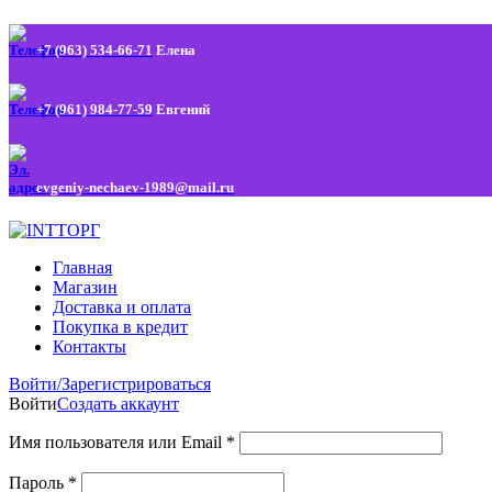
+7 (963) 534-66-71
Елена
+7 (961) 984-77-59
Евгений
evgeniy-nechaev-1989@mail.ru
Главная
Магазин
Доставка и оплата
Покупка в кредит
Контакты
Войти/Зарегистрироваться
Войти
Создать аккаунт
Имя пользователя или Email
*
Пароль
*