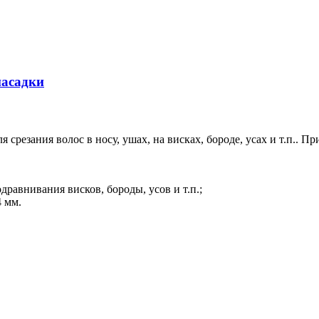
асадки
я срезания волос в носу, ушах, на висках, бороде, усах и т.п.. П
дравнивания висков, бороды, усов и т.п.;
4 мм.