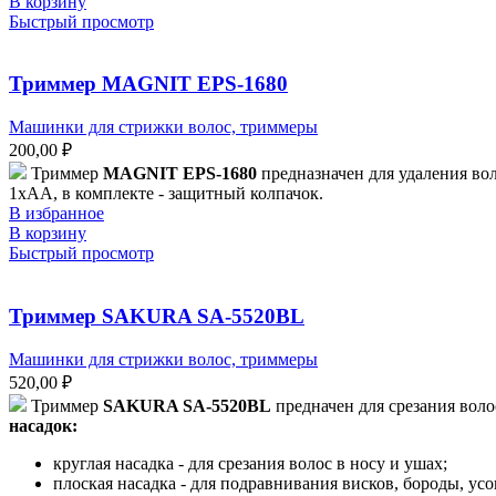
В корзину
Быстрый просмотр
Триммер MAGNIT EPS-1680
Машинки для стрижки волос, триммеры
200,00
₽
Триммер
MAGNIT EPS-1680
предназначен для удаления во
1хАА, в комплекте - защитный колпачок.
В избранное
В корзину
Быстрый просмотр
Триммер SAKURA SA-5520BL
Машинки для стрижки волос, триммеры
520,00
₽
Триммер
SAKURA SA-5520BL
предначен для срезания волос
насадок:
круглая насадка - для срезания волос в носу и ушах;
плоская насадка - для подравнивания висков, бороды, усов