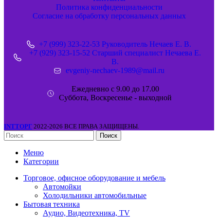
Политика конфиденциальности
Согласие на обработку персональных данных
+7 (999) 323-22-53 Руководитель Нечаев Е. В.
+7 (929) 323-15-52 Старший специалист Нечаева Е.
В.
evgeniy-nechaev-1989@mail.ru
Ежедневно с 9.00 до 17.00
Суббота, Воскресенье - выходной
INTТОРГ
2022-2026 ВСЕ ПРАВА ЗАЩИЩЕНЫ.
Поиск
Меню
Категории
Торговое, офисное оборудование и мебель
Автомойки
Холодильники автомобильные
Бытовая техника
Аудио, Видеотехника, TV