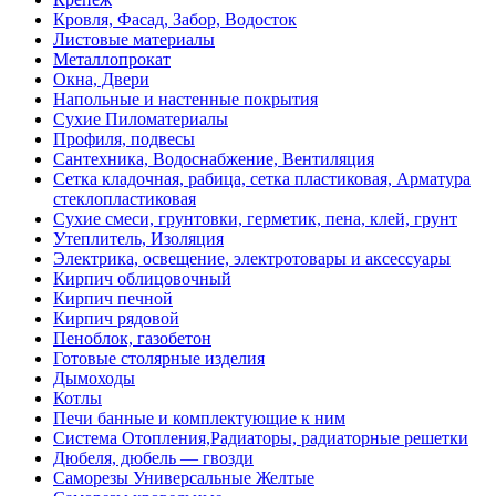
Кровля, Фасад, Забор, Водосток
Листовые материалы
Металлопрокат
Окна, Двери
Напольные и настенные покрытия
Сухие Пиломатериалы
Профиля, подвесы
Сантехника, Водоснабжение, Вентиляция
Сетка кладочная, рабица, сетка пластиковая, Арматура
стеклопластиковая
Сухие смеси, грунтовки, герметик, пена, клей, грунт
Утеплитель, Изоляция
Электрика, освещение, электротовары и аксессуары
Кирпич облицовочный
Кирпич печной
Кирпич рядовой
Пеноблок, газобетон
Готовые столярные изделия
Дымоходы
Котлы
Печи банные и комплектующие к ним
Система Отопления,Радиаторы, радиаторные решетки
Дюбеля, дюбель — гвозди
Саморезы Универсальные Желтые