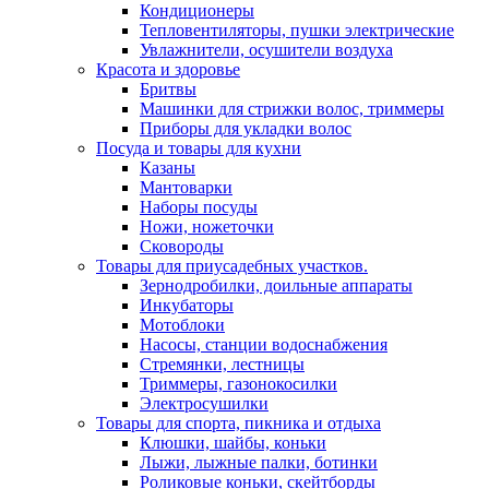
Кондиционеры
Тепловентиляторы, пушки электрические
Увлажнители, осушители воздуха
Красота и здоровье
Бритвы
Машинки для стрижки волос, триммеры
Приборы для укладки волос
Посуда и товары для кухни
Казаны
Мантоварки
Наборы посуды
Ножи, ножеточки
Сковороды
Товары для приусадебных участков.
Зернодробилки, доильные аппараты
Инкубаторы
Мотоблоки
Насосы, станции водоснабжения
Стремянки, лестницы
Триммеры, газонокосилки
Электросушилки
Товары для спорта, пикника и отдыха
Клюшки, шайбы, коньки
Лыжи, лыжные палки, ботинки
Роликовые коньки, скейтборды