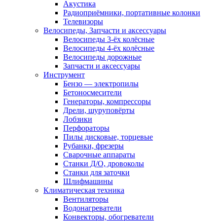
Акустика
Радиоприёмники, портативные колонки
Телевизоры
Велосипеды, Запчасти и аксессуары
Велосипеды 3-ёх колёсные
Велосипеды 4-ёх колёсные
Велосипеды дорожные
Запчасти и аксессуары
Инструмент
Бензо — электропилы
Бетоносмесители
Генераторы, компрессоры
Дрели, шуруповёрты
Лобзики
Перфораторы
Пилы дисковые, торцевые
Рубанки, фрезеры
Сварочные аппараты
Станки Д/О, дровоколы
Станки для заточки
Шлифмашины
Климатическая техника
Вентиляторы
Водонагреватели
Конвекторы, обогреватели