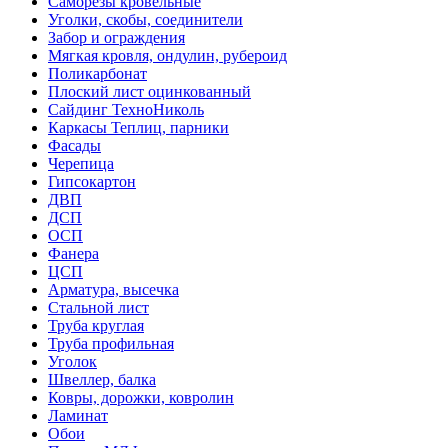
Саморезы кровельные
Уголки, скобы, соединители
Забор и ограждения
Мягкая кровля, ондулин, рубероид
Поликарбонат
Плоский лист оцинкованный
Сайдинг ТехноНиколь
Каркасы Теплиц, парники
Фасады
Черепица
Гипсокартон
ДВП
ДСП
ОСП
Фанера
ЦСП
Арматура, высечка
Стальной лист
Труба круглая
Труба профильная
Уголок
Швеллер, балка
Ковры, дорожки, ковролин
Ламинат
Обои