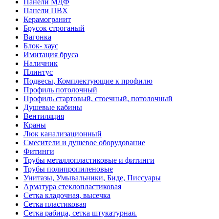
Панели МДФ
Панели ПВХ
Керамогранит
Брусок строганый
Вагонка
Блок- хаус
Имитация бруса
Наличник
Плинтус
Подвесы, Комплектующие к профилю
Профиль потолочный
Профиль стартовый, стоечный, потолочный
Душевые кабины
Вентиляция
Краны
Люк канализационный
Смесители и душевое оборудование
Фитинги
Трубы металлопластиковые и фитинги
Трубы полипропиленовые
Унитазы, Умывальники, Биде, Писсуары
Арматура стеклопластиковая
Сетка кладочная, высечка
Сетка пластиковая
Сетка рабица, сетка штукатурная.