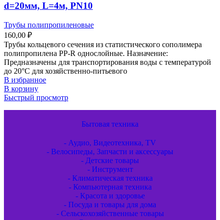
d=20мм, L=4м, PN10
Трубы полипропиленовые
160,00
₽
Трубы кольцевого сечения из статистического сополимера
полипропилена PP-R однослойные. Назначение:
Предназначены для транспортирования воды с температурой
до 20°С для хозяйственно-питьевого
В избранное
В корзину
Быстрый просмотр
Бытовая техника
- Аудио, Видеотехника, TV
- Велосипеды, Запчасти и аксессуары
- Детские товары
- Инструмент
- Климатическая техника
- Компьютерная техника
- Красота и здоровье
- Посуда и товары для дома
- Сельскохозяйственные товары