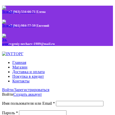
+7 (963) 534-66-71
Елена
+7 (961) 984-77-59
Евгений
evgeniy-nechaev-1989@mail.ru
Главная
Магазин
Доставка и оплата
Покупка в кредит
Контакты
Войти/Зарегистрироваться
Войти
Создать аккаунт
Имя пользователя или Email
*
Пароль
*