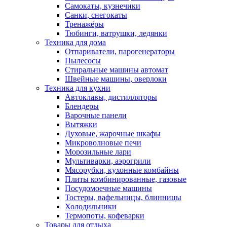
Самокаты, кузнечики
Санки, снегокаты
Тренажёры
Тюбинги, ватрушки, ледянки
Техника для дома
Отпариватели, парогенераторы
Пылесосы
Стиральные машины автомат
Швейные машины, оверлоки
Техника для кухни
Автоклавы, дистилляторы
Блендеры
Варочные панели
Вытяжки
Духовые, жарочные шкафы
Микроволновые печи
Морозильные лари
Мультиварки, аэрогрили
Мясорубки, кухонные комбайны
Плиты комбинированные, газовые
Посудомоечные машины
Тостеры, вафельницы, блинницы
Холодильники
Термопоты, кофеварки
Товары для отдыха