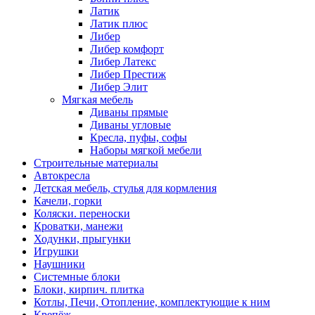
Латик
Латик плюс
Либер
Либер комфорт
Либер Латекс
Либер Престиж
Либер Элит
Мягкая мебель
Диваны прямые
Диваны угловые
Кресла, пуфы, софы
Наборы мягкой мебели
Строительные материалы
Автокресла
Детская мебель, стулья для кормления
Качели, горки
Коляски. переноски
Кроватки, манежи
Ходунки, прыгунки
Игрушки
Наушники
Системные блоки
Блоки, кирпич. плитка
Котлы, Печи, Отопление, комплектующие к ним
Крепёж