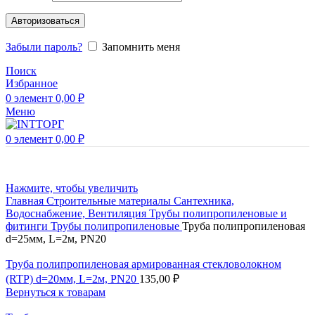
Авторизоваться
Забыли пароль?
Запомнить меня
Поиск
Избранное
0
элемент
0,00
₽
Меню
0
элемент
0,00
₽
Нажмите, чтобы увеличить
Главная
Строительные материалы
Сантехника,
Водоснабжение, Вентиляция
Трубы полипропиленовые и
фитинги
Трубы полипропиленовые
Труба полипропиленовая
d=25мм, L=2м, PN20
Труба полипропиленовая армированная стекловолокном
(RTP) d=20мм, L=2м, PN20
135,00
₽
Вернуться к товарам