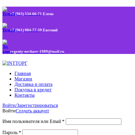
+7 (963) 534-66-71
Елена
+7 (961) 984-77-59
Евгений
evgeniy-nechaev-1989@mail.ru
Главная
Магазин
Доставка и оплата
Покупка в кредит
Контакты
Войти/Зарегистрироваться
Войти
Создать аккаунт
Имя пользователя или Email
*
Пароль
*