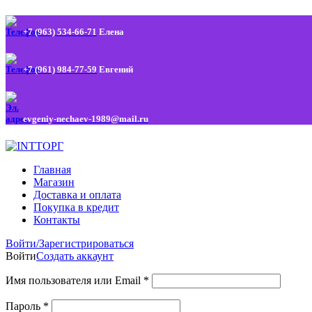
+7 (963) 534-66-71
Елена
+7 (961) 984-77-59
Евгений
evgeniy-nechaev-1989@mail.ru
Главная
Магазин
Доставка и оплата
Покупка в кредит
Контакты
Войти/Зарегистрироваться
Войти
Создать аккаунт
Имя пользователя или Email
*
Пароль
*