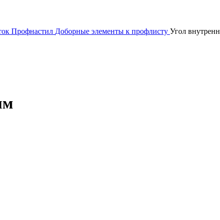
сток
Профнастил
Доборные элементы к профлисту
Угол внутренн
мм