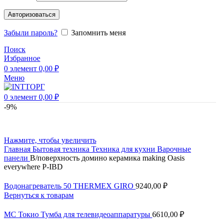
Авторизоваться
Забыли пароль?
Запомнить меня
Поиск
Избранное
0
элемент
0,00
₽
Меню
0
элемент
0,00
₽
-9%
Нажмите, чтобы увеличить
Главная
Бытовая техника
Техника для кухни
Варочные
панели
В/поверхность домино керамика making Oasis
everywhere P-IBD
Водонагреватель 50 THERMEX GIRO
9240,00
₽
Вернуться к товарам
МС Токио Тумба для телевидеоаппаратуры
6610,00
₽