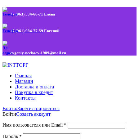
+7 (963) 534-66-71
Елена
+7 (961) 984-77-59
Евгений
evgeniy-nechaev-1989@mail.ru
Главная
Магазин
Доставка и оплата
Покупка в кредит
Контакты
Войти/Зарегистрироваться
Войти
Создать аккаунт
Имя пользователя или Email
*
Пароль
*