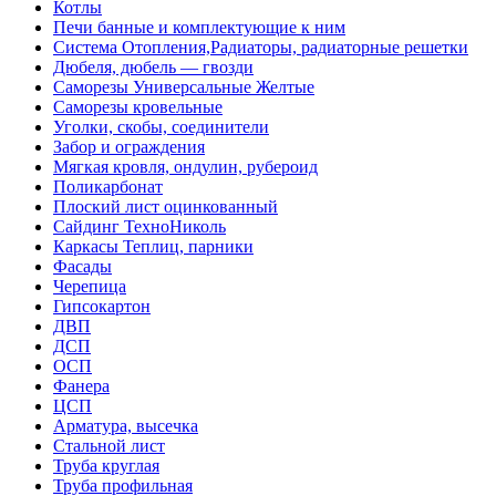
Котлы
Печи банные и комплектующие к ним
Система Отопления,Радиаторы, радиаторные решетки
Дюбеля, дюбель — гвозди
Саморезы Универсальные Желтые
Саморезы кровельные
Уголки, скобы, соединители
Забор и ограждения
Мягкая кровля, ондулин, рубероид
Поликарбонат
Плоский лист оцинкованный
Сайдинг ТехноНиколь
Каркасы Теплиц, парники
Фасады
Черепица
Гипсокартон
ДВП
ДСП
ОСП
Фанера
ЦСП
Арматура, высечка
Стальной лист
Труба круглая
Труба профильная