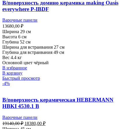
В/поверхность домино керамика making Oasis
everywhere P-IBDF
Варочные панели
13680,00
₽
Ширина 29 см
Высота 6 см
Глубина 52 см
Ширина для встраивания 27 см
Глубина для встраивания 49 см
Вес 4.4 кг
Основной цвет чёрный
В избранное
В корзину
Быстрый просмотр
-4%
В/поверхность керамическая HEBERMANN
HBKI 4530.1 B
Варочные панели
Первоначальная
Текущая
19140,00
₽
18380,00
₽
цена
цена:
Ширина 45 см