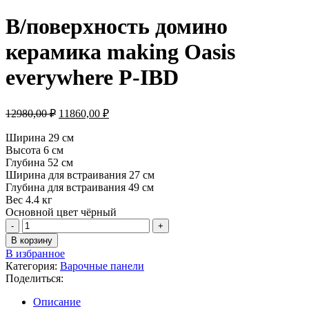
В/поверхность домино
керамика making Oasis
everywhere P-IBD
Первоначальная
Текущая
12980,00
₽
11860,00
₽
цена
цена:
составляла
Ширина 29 см
11860,00 ₽.
Высота 6 см
12980,00 ₽.
Глубина 52 см
Ширина для встраивания 27 см
Глубина для встраивания 49 см
Вес 4.4 кг
Основной цвет чёрный
Количество
товара
В корзину
В/
В избранное
поверхность
Категория:
Варочные панели
домино
Поделиться:
керамика
making
Описание