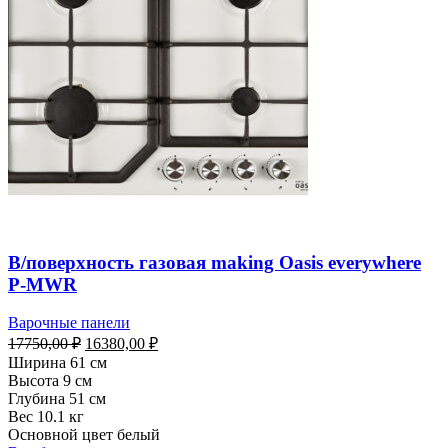
В/поверхность газовая making Oasis everywhere
P-MWR
Варочные панели
Первоначальная
Текущая
17750,00
₽
16380,00
₽
цена
цена:
Ширина 61 см
составляла
16380,00 ₽.
Высота 9 см
17750,00 ₽.
Глубина 51 см
Вес 10.1 кг
Основной цвет белый