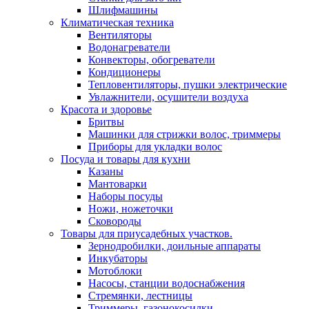
Шлифмашины
Климатическая техника
Вентиляторы
Водонагреватели
Конвекторы, обогреватели
Кондиционеры
Тепловентиляторы, пушки электрические
Увлажнители, осушители воздуха
Красота и здоровье
Бритвы
Машинки для стрижки волос, триммеры
Приборы для укладки волос
Посуда и товары для кухни
Казаны
Мантоварки
Наборы посуды
Ножи, ножеточки
Сковороды
Товары для приусадебных участков.
Зернодробилки, доильные аппараты
Инкубаторы
Мотоблоки
Насосы, станции водоснабжения
Стремянки, лестницы
Триммеры, газонокосилки