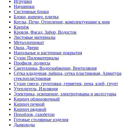
Игрушки
Наушники
Системные блоки
Блоки, кирпич. плитка
Котлы, Печи, Отопление, комплектующие к ним
Крепёж
Кровля, Фасад, Забор, Водосток
Листовые материалы
Металлопрокат
Окна, Двери
Напольные и настенные покрытия
Сухие Пиломатериалы
Профиля, подвесы
Сантехника, Водоснабжение, Вентиляция
Сетка кладочная, рабица, сетка пластиковая, Арматура
стеклопластиковая
Сухие смеси, грунтовки, герметик, пена, клей, грунт
Утеплитель, Изоляция
Электрика, освещение, электротовары и аксессуары
Кирпич облицовочный
Кирпич печной
Кирпич рядовой
Пеноблок, газобетон
Готовые столярные изделия
Дымоходы