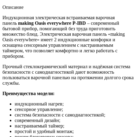
Oasis
everywhere
Описание
P-
IBD
Индукционная электрическая встраиваемая варочная
панель
making Oasis everywhere P-IBD
– современный
бытовой прибор, помогающий без труда приготовить
множество блюд. Электрическая варочная панель «making
Oasis everywhere» имеет 2 индукционные конфорки и
оснащена сенсорным управлением с настраиваемым
таймером, что позволяет комфортно и легко работать с
прибором.
Прочный стеклокерамический материал и надёжная система
безопасности с самодиагностикой дают возможность
пользоваться варочной панелью на протяжении долгого срока
службы.
Преимущества модели:
индукционный нагрев;
сенсорное управление;
система безопасности с самодиагностикой;
современный дизайн;
настраиваемый таймер;
простой и удобный монтаж;
режим блокировки сенсора;