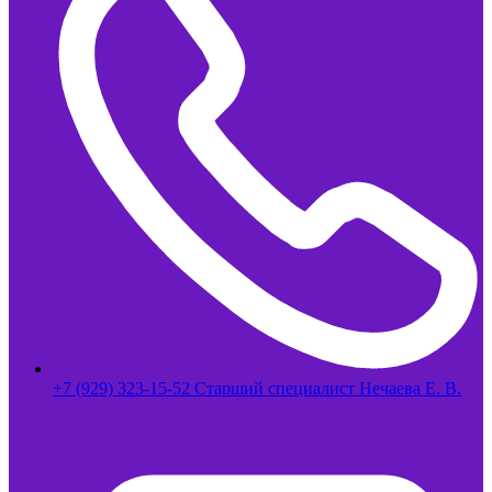
+7 (929) 323-15-52 Старший специалист Нечаева Е. В.