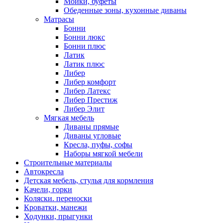
Мойки, буфеты
Обеденные зоны, кухонные диваны
Матрасы
Бонни
Бонни люкс
Бонни плюс
Латик
Латик плюс
Либер
Либер комфорт
Либер Латекс
Либер Престиж
Либер Элит
Мягкая мебель
Диваны прямые
Диваны угловые
Кресла, пуфы, софы
Наборы мягкой мебели
Строительные материалы
Автокресла
Детская мебель, стулья для кормления
Качели, горки
Коляски. переноски
Кроватки, манежи
Ходунки, прыгунки