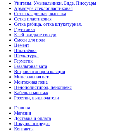
Унитазы, Умывальники, Биде, Писсуары
Арматура стеклопластиковая
Сетка кладочная, высечка
Сетка пластиковая
Сетка рабица, сетка штукатурная.
Грунтовка
Клей, жидкие гвозди
Смеси для пола
Цемент
Шпатлёвка
Штукатурка
Герметик
Базальтовая вата
Ветровлагопароизоляция
Минеральная вата
Монтажная пена
Пенополистирол, пеноплекс
Кабель и монтаж
Розетки, выключатели
Главная
Магазин
Доставка и оплата
Покупка в кредит
Контакты