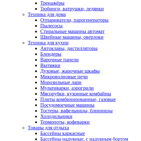
Тренажёры
Тюбинги, ватрушки, ледянки
Техника для дома
Отпариватели, парогенераторы
Пылесосы
Стиральные машины автомат
Швейные машины, оверлоки
Техника для кухни
Автоклавы, дистилляторы
Блендеры
Варочные панели
Вытяжки
Духовые, жарочные шкафы
Микроволновые печи
Морозильные лари
Мультиварки, аэрогрили
Мясорубки, кухонные комбайны
Плиты комбинированные, газовые
Посудомоечные машины
Тостеры, вафельницы, блинницы
Холодильники
Термопоты, кофеварки
Товары для отдыха
Бассейны каркасные
Бассейны надувные, с надувным бортом