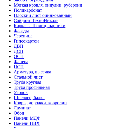
Мягкая кровля, ондулин, рубероид
Поликарбонат
Плоский лист оцинкованный
Сайдинг ТехноНиколь
Каркасы Теплиц, парники
Фасады
Черепица
Гипсокартон
ДВП
ДСП
ОСП
Фанера
ЦСП
Арматура, высечка
Стальной лист
Труба круглая
Труба профильная
Уголок
Швеллер, балка
Ковры, дорожки, ковролин
Ламинат
Обои
Панели МДФ
Панели ПВХ