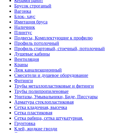
Керамогранит
Брусок строганый
Вагонка
Блок- хаус
Имитация бруса
Наличник
Плинтус
Подвесы, Комплектующие к профилю
Профиль потолочный
Профиль стартовый, стоечный, потолочный
Душевые кабины
Вентиляция
Краны
Люк канализационный
Смесители и душевое оборудование
Фитинги
Трубы металлопластиковые и фитинги
Трубы полипропиленовые
Унитазы, Умывальники, Биде, Писсуары
Арматура стеклопластиковая
Сетка кладочная, высечка
Сетка пластиковая
Сетка рабица, сетка штукатурная.
Грунтовка
Клей, жидкие гвозди