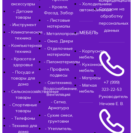
конфиденциальн
аксессуары
- Холодильники
- Кровля,
Согласие на
автомобильные
- Детские
Фасад, Забор
обработку
товары
- Листовые
персональных
- Инструмент
материалы
данных
- Климатическая
МЕБЕЛЬ
- Металлопрокат
техника
- Окна, Двери
- Компьютерная
- Отделочные
- Корпусная
техника
материалы
мебель
- Красота и
- Пиломатериалы
- Кухонная
здоровье
- Профиля,
мебель
- Посуда и
подвесы
- Матрасы
товары для
+7 (999)
- Сантехника,
дома
- Мягкая
Водоснабжение,
323-22-53
мебель
- Сельскохозяйственные
Вентиляция
Руководитель
товары
- Сетка,
Нечаев Е. В.
- Спортивные
Арматура
товары
- Сухие смеси,
- Телефоны
грунтовки
- Техника для
- Утеплитель,
дома