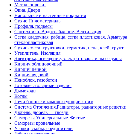
Металлопрокат
Окна, Двери
Напольные и настенные покрытия
Сухие Пиломатериалы
Профиля, подвесы
Сантехника, Водоснабжение, Вентиляция
Сетка кладочная, рабица, сетка пластиковая, Арматура
стеклопластиковая
Сухие смеси, грунтовки, герметик, пена, клей, грунт
Утеплитель, Изоляция
Электрика, освещение, электротовары и аксессуары
Кирпич облицовочный
Кирпич печной
Кирпич рядовой
Пеноблок, газобетон
Готовые столярные изделия
Дымоходы
Котлы
Печи банные и комплектующие к ним
Система Отопления,Радиаторы, радиаторные решетки
Дюбеля, дюбель — гвозди
Саморезы Универсальные Желтые
Саморезы кровельные
Уголки, скобы, соединители
Забор и ограждения