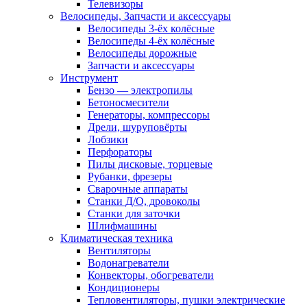
Телевизоры
Велосипеды, Запчасти и аксессуары
Велосипеды 3-ёх колёсные
Велосипеды 4-ёх колёсные
Велосипеды дорожные
Запчасти и аксессуары
Инструмент
Бензо — электропилы
Бетоносмесители
Генераторы, компрессоры
Дрели, шуруповёрты
Лобзики
Перфораторы
Пилы дисковые, торцевые
Рубанки, фрезеры
Сварочные аппараты
Станки Д/О, дровоколы
Станки для заточки
Шлифмашины
Климатическая техника
Вентиляторы
Водонагреватели
Конвекторы, обогреватели
Кондиционеры
Тепловентиляторы, пушки электрические