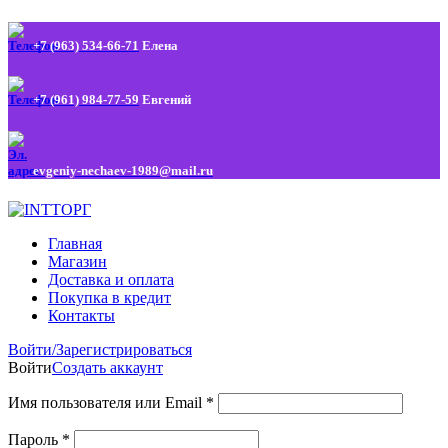
+7 (963) 534-66-71
Елена
+7 (961) 984-77-59
Евгений
evgeniy-nechaev-1989@mail.ru
Главная
Магазин
Доставка и оплата
Покупка в кредит
Контакты
Войти/Зарегистрироваться
Войти
Создать аккаунт
Имя пользователя или Email
*
Пароль
*