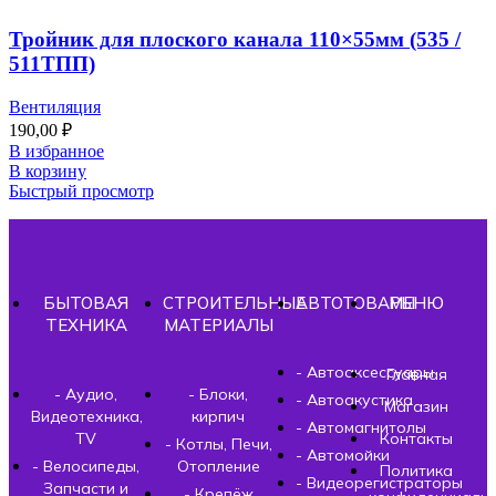
Тройник для плоского канала 110×55мм (535 /
511ТПП)
Вентиляция
190,00
₽
В избранное
В корзину
Быстрый просмотр
БЫТОВАЯ
СТРОИТЕЛЬНЫЕ
АВТОТОВАРЫ
МЕНЮ
ТЕХНИКА
МАТЕРИАЛЫ
- Автоаксессуары
Главная
- Аудио,
- Блоки,
- Автоакустика
Магазин
Видеотехника,
кирпич
- Автомагнитолы
TV
Контакты
- Котлы, Печи,
- Автомойки
- Велосипеды,
Отопление
Политика
- Видеорегистраторы
Запчасти и
- Крепёж