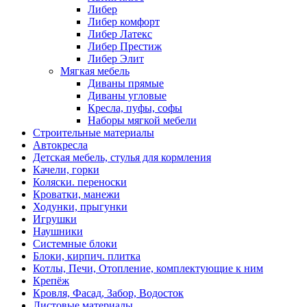
Либер
Либер комфорт
Либер Латекс
Либер Престиж
Либер Элит
Мягкая мебель
Диваны прямые
Диваны угловые
Кресла, пуфы, софы
Наборы мягкой мебели
Строительные материалы
Автокресла
Детская мебель, стулья для кормления
Качели, горки
Коляски. переноски
Кроватки, манежи
Ходунки, прыгунки
Игрушки
Наушники
Системные блоки
Блоки, кирпич. плитка
Котлы, Печи, Отопление, комплектующие к ним
Крепёж
Кровля, Фасад, Забор, Водосток
Листовые материалы