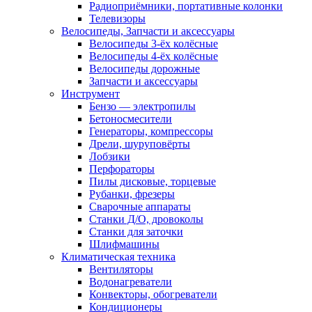
Радиоприёмники, портативные колонки
Телевизоры
Велосипеды, Запчасти и аксессуары
Велосипеды 3-ёх колёсные
Велосипеды 4-ёх колёсные
Велосипеды дорожные
Запчасти и аксессуары
Инструмент
Бензо — электропилы
Бетоносмесители
Генераторы, компрессоры
Дрели, шуруповёрты
Лобзики
Перфораторы
Пилы дисковые, торцевые
Рубанки, фрезеры
Сварочные аппараты
Станки Д/О, дровоколы
Станки для заточки
Шлифмашины
Климатическая техника
Вентиляторы
Водонагреватели
Конвекторы, обогреватели
Кондиционеры