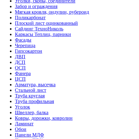
Уголки, скобы, соединители
Забор и ограждения
Мягкая кровля, ондулин, рубероид
Поликарбонат
Плоский лист оцинкованный
Сайдинг ТехноНиколь
Каркасы Теплиц, парники
Фасады
Черепица
Гипсокартон
ДВП
ДСП
ОСП
Фанера
ЦСП
Арматура, высечка
Стальной лист
Труба круглая
Труба профильная
Уголок
Швеллер, балка
Ковры, дорожки, ковролин
Ламинат
Обои
Панели МДФ