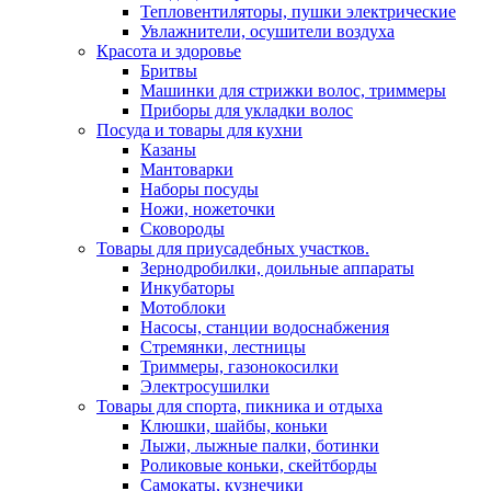
Тепловентиляторы, пушки электрические
Увлажнители, осушители воздуха
Красота и здоровье
Бритвы
Машинки для стрижки волос, триммеры
Приборы для укладки волос
Посуда и товары для кухни
Казаны
Мантоварки
Наборы посуды
Ножи, ножеточки
Сковороды
Товары для приусадебных участков.
Зернодробилки, доильные аппараты
Инкубаторы
Мотоблоки
Насосы, станции водоснабжения
Стремянки, лестницы
Триммеры, газонокосилки
Электросушилки
Товары для спорта, пикника и отдыха
Клюшки, шайбы, коньки
Лыжи, лыжные палки, ботинки
Роликовые коньки, скейтборды
Самокаты, кузнечики