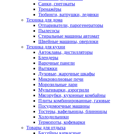
Санки, снегокаты
Тренажёры
Тюбинги, ватрушки, ледянки
Техника для дома
Отпариватели, парогенераторы
Пылесосы
Стиральные машины автомат
Швейные машины, оверлоки
Техника для кухни
Автоклавы, дистилляторы
Блендеры
Варочные панели
Вытяжки
Духовые, жарочные шкафы
Микроволновые печи
Морозильные лари
Мультиварки, аэрогрили
Мясорубки, кухонные комбайны
Плиты комбинированные, газовые
Посудомоечные машины
Тостеры, вафельницы, блинницы
Холодильники
Термопоты, кофеварки
Товары для отдыха
Бассейны каркасные