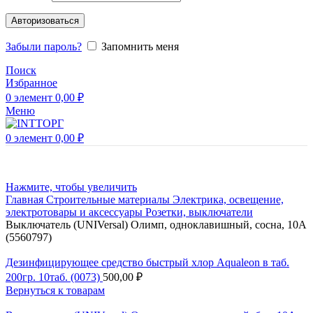
Авторизоваться
Забыли пароль?
Запомнить меня
Поиск
Избранное
0
элемент
0,00
₽
Меню
0
элемент
0,00
₽
Нажмите, чтобы увеличить
Главная
Строительные материалы
Электрика, освещение,
электротовары и аксессуары
Розетки, выключатели
Выключатель (UNIVersal) Олимп, одноклавишный, сосна, 10А
(5560797)
Дезинфицирующее средство быстрый хлор Aqualeon в таб.
200гр. 10таб. (0073)
500,00
₽
Вернуться к товарам