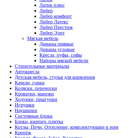
Латик плюс
Либер
Либер комфорт
Либер Латекс
Либер Престиж
Либер Элит
Мягкая мебель
Диваны прямые
Диваны угловые
Кресла, пуфы, софы
Наборы мягкой мебели
Строительные материалы
Автокресла
Детская мебель, стулья для кормления
Качели, горки
Коляски. переноски
Кроватки, манежи
Ходунки, прыгунки
Игрушки
Наушники
Системные блоки
Блоки, кирпич. плитка
Котлы, Печи, Отопление, комплектующие к ним
Крепёж