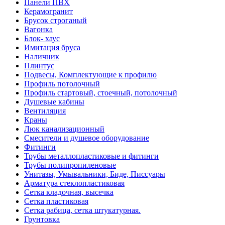
Панели ПВХ
Керамогранит
Брусок строганый
Вагонка
Блок- хаус
Имитация бруса
Наличник
Плинтус
Подвесы, Комплектующие к профилю
Профиль потолочный
Профиль стартовый, стоечный, потолочный
Душевые кабины
Вентиляция
Краны
Люк канализационный
Смесители и душевое оборудование
Фитинги
Трубы металлопластиковые и фитинги
Трубы полипропиленовые
Унитазы, Умывальники, Биде, Писсуары
Арматура стеклопластиковая
Сетка кладочная, высечка
Сетка пластиковая
Сетка рабица, сетка штукатурная.
Грунтовка