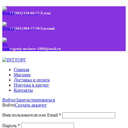
+7 (963) 534-66-71
Елена
+7 (961) 984-77-59
Евгений
evgeniy-nechaev-1989@mail.ru
Главная
Магазин
Доставка и оплата
Покупка в кредит
Контакты
Войти/Зарегистрироваться
Войти
Создать аккаунт
Имя пользователя или Email
*
Пароль
*