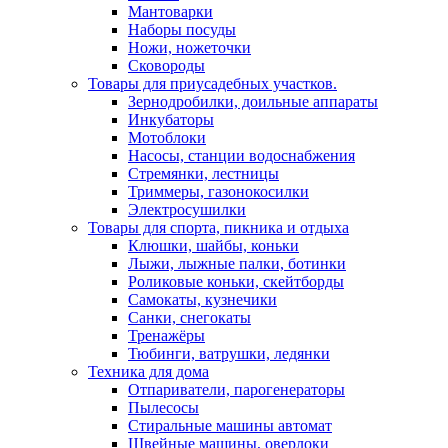
Мантоварки
Наборы посуды
Ножи, ножеточки
Сковороды
Товары для приусадебных участков.
Зернодробилки, доильные аппараты
Инкубаторы
Мотоблоки
Насосы, станции водоснабжения
Стремянки, лестницы
Триммеры, газонокосилки
Электросушилки
Товары для спорта, пикника и отдыха
Клюшки, шайбы, коньки
Лыжи, лыжные палки, ботинки
Роликовые коньки, скейтборды
Самокаты, кузнечики
Санки, снегокаты
Тренажёры
Тюбинги, ватрушки, ледянки
Техника для дома
Отпариватели, парогенераторы
Пылесосы
Стиральные машины автомат
Швейные машины, оверлоки