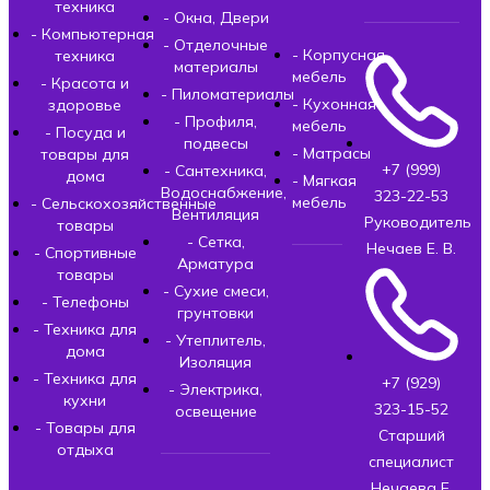
техника
- Окна, Двери
- Компьютерная
- Отделочные
- Корпусная
техника
материалы
мебель
- Красота и
- Пиломатериалы
- Кухонная
здоровье
- Профиля,
мебель
- Посуда и
подвесы
- Матрасы
товары для
+7 (999)
- Сантехника,
дома
- Мягкая
Водоснабжение,
323-22-53
мебель
- Сельскохозяйственные
Вентиляция
Руководитель
товары
- Сетка,
Нечаев Е. В.
- Спортивные
Арматура
товары
- Сухие смеси,
- Телефоны
грунтовки
- Техника для
- Утеплитель,
дома
Изоляция
- Техника для
+7 (929)
- Электрика,
кухни
323-15-52
освещение
- Товары для
Старший
отдыха
специалист
Нечаева Е.