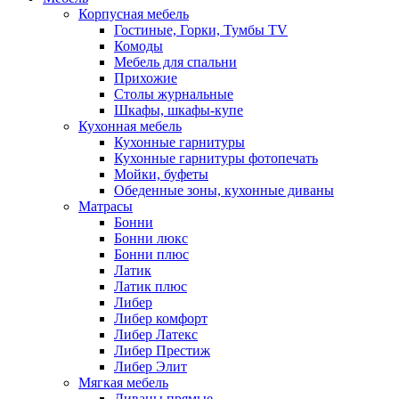
Корпусная мебель
Гостиные, Горки, Тумбы TV
Комоды
Мебель для спальни
Прихожие
Столы журнальные
Шкафы, шкафы-купе
Кухонная мебель
Кухонные гарнитуры
Кухонные гарнитуры фотопечать
Мойки, буфеты
Обеденные зоны, кухонные диваны
Матрасы
Бонни
Бонни люкс
Бонни плюс
Латик
Латик плюс
Либер
Либер комфорт
Либер Латекс
Либер Престиж
Либер Элит
Мягкая мебель
Диваны прямые