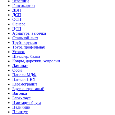
Черепица
Гипсокартон
ДВП
ДСП
ОСП
Фанера
ЦСП
Арматура, высечка
Стальной лист
Труба круглая
Труба профильная
Уголок
Швеллер, балка
Ковры, дорожки, ковролин
Ламинат
Обои
Панели МДФ
Панели ПВХ
Керамогранит
Брусок строганый
Вагонка
Блок- хаус
Имитация бруса
Наличник
Плинтус