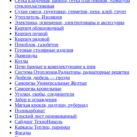
Сетка кладочная, рабица, сетка пластиковая, Арматура
стеклопластиковая
Сухие смеси, грунтовки, герметик, пена, клей, грунт
Утеплитель, Изоляция
Электрика, освещение, электротовары и аксессуары
Кирпич облицовочный
Кирпич печной
Кирпич рядовой
Пеноблок, газобетон
Готовые столярные изделия
Дымоходы
Котлы
Печи банные и комплектующие к ним
Система Отопления,Радиаторы, радиаторные решетки
Дюбеля, дюбель — гвозди
Саморезы Универсальные Желтые
Саморезы кровельные
Уголки, скобы, соединители
Забор и ограждения
Мягкая кровля, ондулин, рубероид
Поликарбонат
Плоский лист оцинкованный
Сайдинг ТехноНиколь
Каркасы Теплиц, парники
Фасады