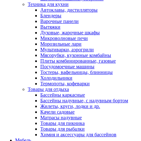
Техника для кухни
Автоклавы, дистилляторы
Блендеры
Варочные панели
Вытяжки
Духовые, жарочные шкафы
Микроволновые печи
Морозильные лари
Мультиварки, аэрогрили
Мясорубки, кухонные комбайны
Плиты комбинированные, газовые
Посудомоечные машины
Тостеры, вафельницы, блинницы
Холодильники
Термопоты, кофеварки
Товары для отдыха
Бассейны каркасные
Бассейны надувные, с надувным бортом
Жилеты, круги, лодки и др.
Качели садовые
Матрасы надувные
Товары для пикника
Товары для рыбалки
Химия и аксессуары для бассейнов
Мебель