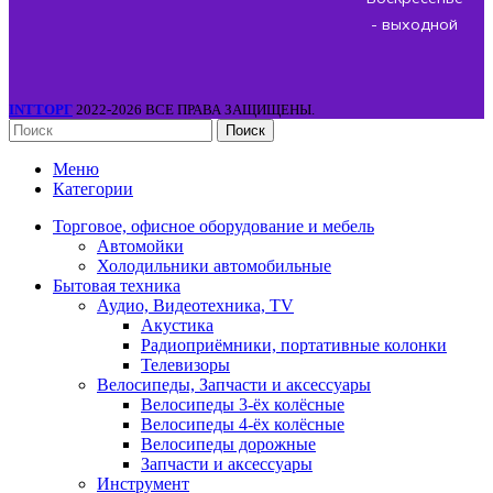
- выходной
INTТОРГ
2022-2026 ВСЕ ПРАВА ЗАЩИЩЕНЫ.
Поиск
Меню
Категории
Торговое, офисное оборудование и мебель
Автомойки
Холодильники автомобильные
Бытовая техника
Аудио, Видеотехника, TV
Акустика
Радиоприёмники, портативные колонки
Телевизоры
Велосипеды, Запчасти и аксессуары
Велосипеды 3-ёх колёсные
Велосипеды 4-ёх колёсные
Велосипеды дорожные
Запчасти и аксессуары
Инструмент