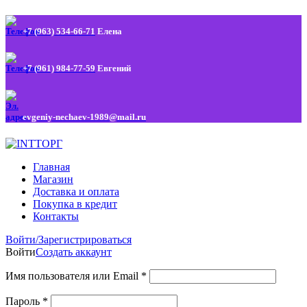
+7 (963) 534-66-71
Елена
+7 (961) 984-77-59
Евгений
evgeniy-nechaev-1989@mail.ru
Главная
Магазин
Доставка и оплата
Покупка в кредит
Контакты
Войти/Зарегистрироваться
Войти
Создать аккаунт
Имя пользователя или Email
*
Пароль
*