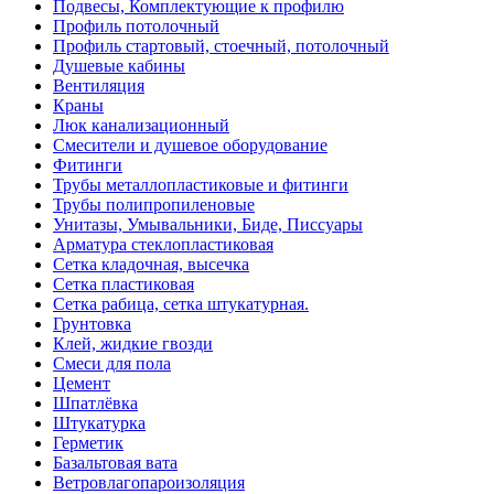
Подвесы, Комплектующие к профилю
Профиль потолочный
Профиль стартовый, стоечный, потолочный
Душевые кабины
Вентиляция
Краны
Люк канализационный
Смесители и душевое оборудование
Фитинги
Трубы металлопластиковые и фитинги
Трубы полипропиленовые
Унитазы, Умывальники, Биде, Писсуары
Арматура стеклопластиковая
Сетка кладочная, высечка
Сетка пластиковая
Сетка рабица, сетка штукатурная.
Грунтовка
Клей, жидкие гвозди
Смеси для пола
Цемент
Шпатлёвка
Штукатурка
Герметик
Базальтовая вата
Ветровлагопароизоляция