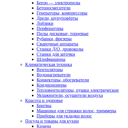
Бензо — электропилы
Бетоносмесители
Генераторы, компрессоры
Дрели, шуруповёрты
Лобзики
Перфораторы
Пилы дисковые, торцевые
Рубанки, фрезеры
Сварочные аппараты
Станки Д/О, дровоколы
Станки для заточки
Шлифмашины
Климатическая техника
Вентиляторы
Водонагреватели
Конвекторы, обогреватели
Кондиционеры
Тепловентиляторы, пушки электрические
Увлажнители, осушители воздуха
Красота и здоровье
Бритвы
Машинки для стрижки волос, триммеры
Приборы для укладки волос
Посуда и товары для кухни
Казаны