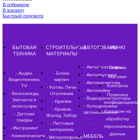
В избранное
В корзину
Быстрый просмотр
БЫТОВАЯ
СТРОИТЕЛЬНЫЕ
АВТОТОВАРЫ
МЕНЮ
ТЕХНИКА
МАТЕРИАЛЫ
- Автоаксессуары
Главная
- Аудио,
- Блоки,
- Автоакустика
Магазин
Видеотехника,
кирпич
- Автомагнитолы
TV
Контакты
- Котлы, Печи,
- Автомойки
- Велосипеды,
Отопление
Политика
- Видеорегистраторы
Запчасти и
- Крепёж
конфиденциальн
аксессуары
- Холодильники
- Кровля,
Согласие на
автомобильные
- Детские
Фасад, Забор
обработку
товары
- Листовые
персональных
- Инструмент
материалы
данных
- Климатическая
МЕБЕЛЬ
- Металлопрокат