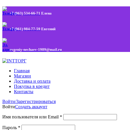
+7 (963) 534-66-71
Елена
+7 (961) 984-77-59
Евгений
evgeniy-nechaev-1989@mail.ru
Главная
Магазин
Доставка и оплата
Покупка в кредит
Контакты
Войти/Зарегистрироваться
Войти
Создать аккаунт
Имя пользователя или Email
*
Пароль
*