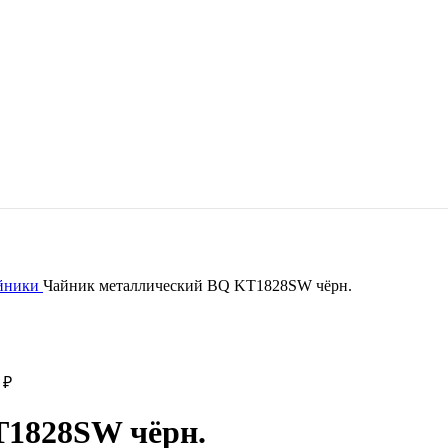
айники
Чайник металлический BQ KT1828SW чёрн.
0
₽
T1828SW чёрн.