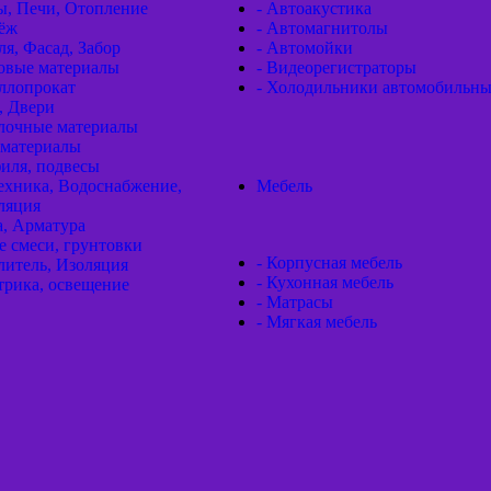
ы, Печи, Отопление
- Автоакустика
пёж
- Автомагнитолы
ля, Фасад, Забор
- Автомойки
товые материалы
- Видеорегистраторы
ллопрокат
- Холодильники автомобильн
, Двери
елочные материалы
оматериалы
иля, подвесы
ехника, Водоснабжение,
Мебель
ляция
а, Арматура
е смеси, грунтовки
- Корпусная мебель
литель, Изоляция
- Кухонная мебель
трика, освещение
- Матрасы
- Мягкая мебель