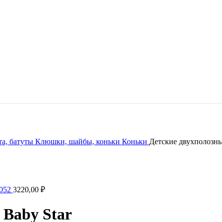
та, батуты
Клюшки, шайбы, коньки
Коньки
Детские двухполозны
5052
3220,00
₽
 Baby Star