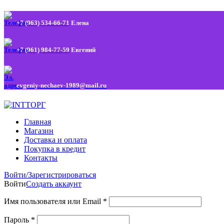
+7 (963) 534-66-71
Елена
+7 (961) 984-77-59
Евгений
evgeniy-nechaev-1989@mail.ru
Главная
Магазин
Доставка и оплата
Покупка в кредит
Контакты
Войти/Зарегистрироваться
Войти
Создать аккаунт
Имя пользователя или Email
*
Пароль
*