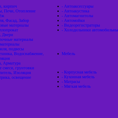
и, кирпич
- Автоаксессуары
ы, Печи, Отопление
- Автоакустика
пёж
- Автомагнитолы
ля, Фасад, Забор
- Автомойки
товые материалы
- Видеорегистраторы
ллопрокат
- Холодильники автомобильн
, Двери
елочные материалы
оматериалы
иля, подвесы
ехника, Водоснабжение,
Мебель
ляция
а, Арматура
е смеси, грунтовки
- Корпусная мебель
литель, Изоляция
- Кухонная мебель
трика, освещение
- Матрасы
- Мягкая мебель